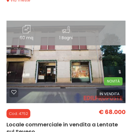
Via Trieste
60 mq
1 Bagni
NOVITÀ
IN VENDITA
€ 68.000
Cod. 4752
Locale commerciale in vendita a Lentate
sul Seveso