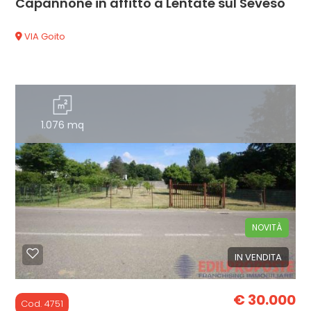
Capannone in affitto a Lentate sul Seveso
VIA Goito
1.076 mq
NOVITÀ
IN VENDITA
€ 30.000
Cod. 4751