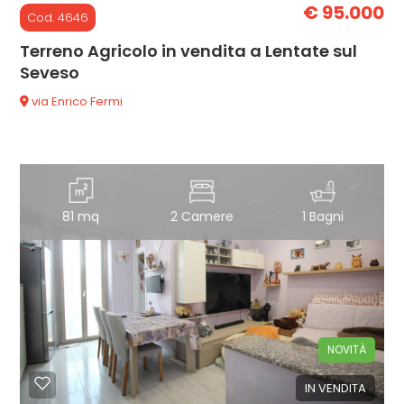
€ 95.000
Cod. 4646
Terreno Agricolo in vendita a Lentate sul
Seveso
via Enrico Fermi
81 mq
2 Camere
1 Bagni
NOVITÀ
IN VENDITA