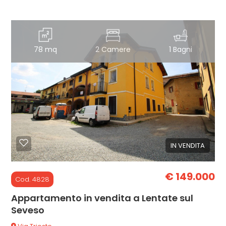
Giardino
78 mq
2 Camere
1 Bagni
Posto auto/Box
Balcone/Terrazzo
Ascensore
Arredato
IN VENDITA
Nuova costruzione
€ 149.000
Cod. 4828
Appartamento in vendita a Lentate sul
Lusso
Seveso