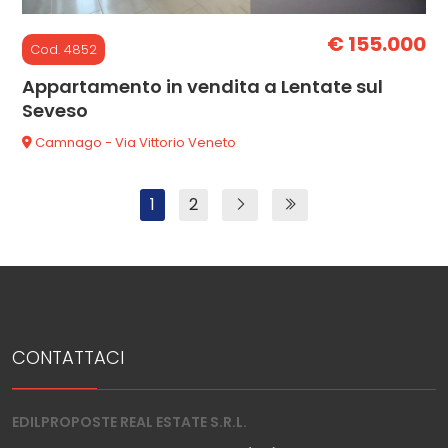
€ 155.000
Cod. 4852
Appartamento in vendita a Lentate sul
Seveso
Camnago - Via Vittorio Veneto
1
2
CONTATTACI
EDILPROPOSTE REAL ESTATE S.R.L.