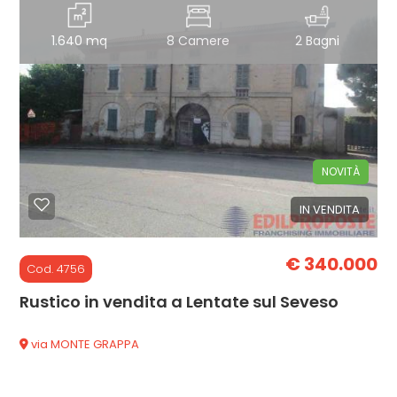
1.640 mq
8 Camere
2 Bagni
3
4
5
NOVITÀ
5+
IN VENDITA
€ 340.000
Camere
Cod. 4756
minime
Rustico in vendita a Lentate sul Seveso
Qualsiasi
via MONTE GRAPPA
1