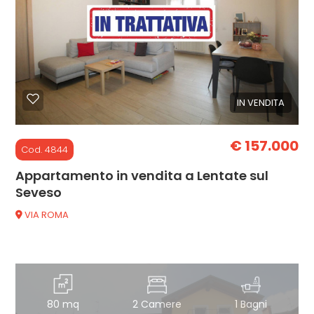
Commerciali
Industriali
IN VENDITA
Terreni
€ 157.000
Cod. 4844
Prezzo
Appartamento in vendita a Lentate sul
Seveso
VIA ROMA
Totale
80 mq
2 Camere
1 Bagni