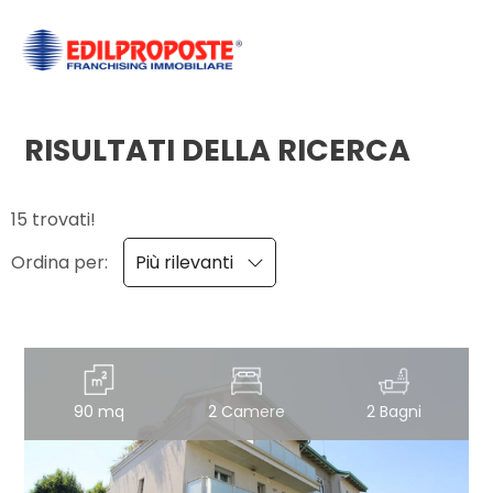
Codice
HOME
CHI
RISULTATI DELLA RICERCA
Contratto
SIAMO
15 trovati!
Qualsiasi
AFFILIATI
Ordina per:
Più rilevanti
Vendita
VENDITA
Affitto
AFFITTO
90 mq
2 Camere
2 Bagni
ACQUISIZIONE
Scegli
dove
LAVORA