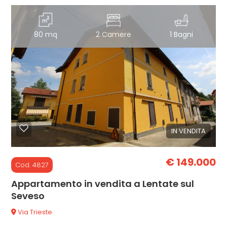
2
80 mq
2 Camere
1 Bagni
3
4
5
IN VENDITA
5+
€ 149.000
Cod. 4827
Altre
Appartamento in vendita a Lentate sul
opzioni
Seveso
-
Via Trieste
multiscelta