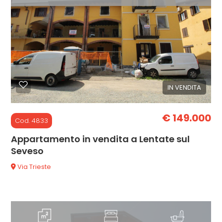
mq
IN VENDITA
Locali
minimi
€ 149.000
Cod. 4833
Qualsiasi
Appartamento in vendita a Lentate sul
Seveso
1
Via Trieste
2