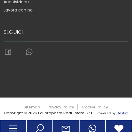
Acquisizione
Lavora con noi
SEGUICI
Torna su
Sitemap
Privacy Policy
Cookie Policy
Copyright © 2026 Edilproposte Real Estate S.r.l. -
Powered by
Gestim