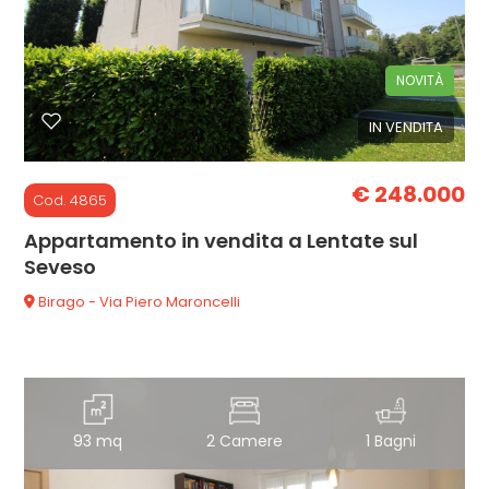
cercare
CON
Monza e Brianza
NOVITÀ
NOI
IN VENDITA
Lentate sul Seveso
€ 248.000
Cod. 4865
Appartamento in vendita a Lentate sul
Seveso
Tipologia
Birago - Via Piero Maroncelli
-
multiscelta
Qualsiasi
93 mq
2 Camere
1 Bagni
Residenziali