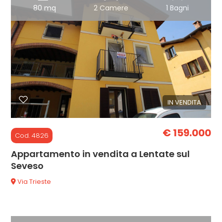
3
80 mq
2 Camere
1 Bagni
4
5
5+
IN VENDITA
Bagni
€ 159.000
Cod. 4826
minimi
Appartamento in vendita a Lentate sul
Qualsiasi
Seveso
Via Trieste
1
2