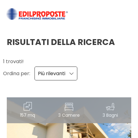
Codice
HOME
CHI
RISULTATI DELLA RICERCA
Contratto
SIAMO
1 trovati!
Qualsiasi
AFFILIATI
Ordina per:
Più rilevanti
Vendita
VENDITA
Affitto
AFFITTO
157 mq
3 Camere
3 Bagni
ACQUISIZIONE
Scegli
dove
LAVORA