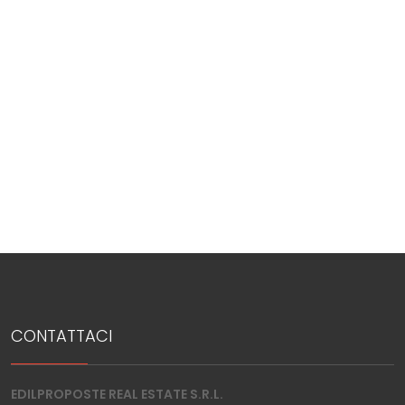
mq
Locali
minimi
Qualsiasi
1
CONTATTACI
2
EDILPROPOSTE REAL ESTATE S.R.L.