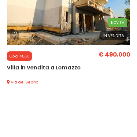
cercare
CON
Como
NOVITÀ
NOI
IN VENDITA
Lomazzo
€ 490.000
Cod. 4850
Villa in vendita a Lomazzo
Via del Seprio
Tipologia
-
multiscelta
Qualsiasi
Residenziali