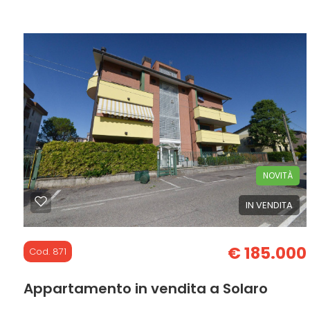
cercare
80 mq
2 Camere
1 Bagni
CON
Milano
NOI
Solaro
NOVITÀ
Tipologia
IN VENDITA
-
multiscelta
€ 185.000
Cod. 871
Qualsiasi
Appartamento in vendita a Solaro
Residenziali