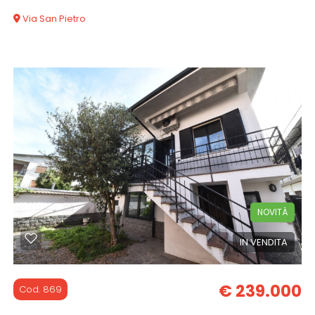
Via San Pietro
105 mq
2 Camere
1 Bagni
NOVITÀ
IN VENDITA
€ 239.000
Cod. 869