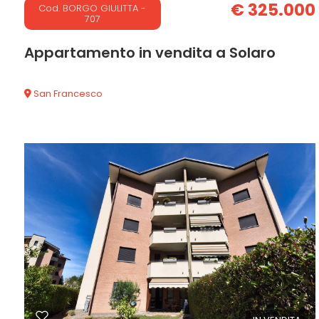
3
€ 325.000
Cod. BORGO GIULITTA -
707
4
Appartamento in vendita a Solaro
5
San Francesco
90 mq
2 Camere
2 Bagni
5+
Bagni
minimi
Qualsiasi
1
2