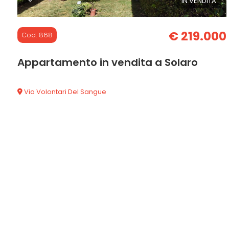
IN VENDITA
3
€ 219.000
Cod. 868
4
Appartamento in vendita a Solaro
5
Via Volontari Del Sangue
5+
Camere
minime
Qualsiasi
1