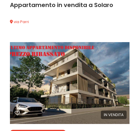
mq
Appartamento in vendita a Solaro
via Parri
139 mq
2 Camere
2 Bagni
Locali
minimi
Qualsiasi
1
2
IN VENDITA