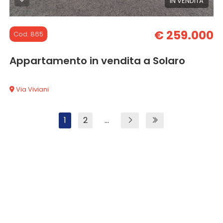
IN VENDITA
€ 259.000
Cod. 865
Appartamento in vendita a Solaro
Via Viviani
1
2
...