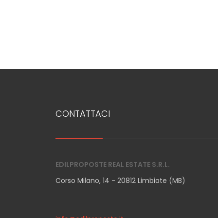
2
3
4
5
CONTATTACI
5+
EDILPROPOSTE REAL ESTATE S.R.L.
Altre
Corso Milano, 14 - 20812 Limbiate (MB)
opzioni
-
multiscelta