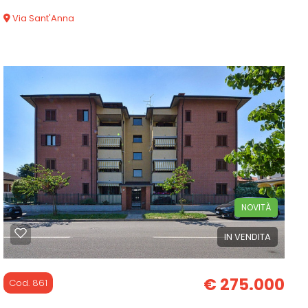
Via Sant'Anna
100 mq
2 Camere
2 Bagni
NOVITÀ
IN VENDITA
€ 275.000
Cod. 861