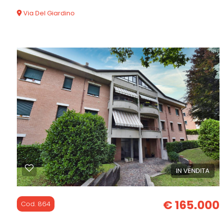
Via Del Giardino
Commerciali
68 mq
1 Camere
1 Bagni
Industriali
Terreni
Prezzo
IN VENDITA
€ 165.000
Cod. 864
Totale