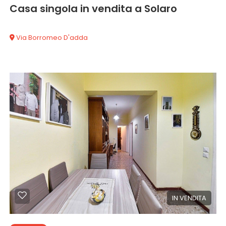
Casa singola in vendita a Solaro
Via Borromeo D'adda
95 mq
2 Camere
1 Bagni
IN VENDITA