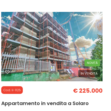
86 mq
1 Camere
1 Bagni
NOVITÀ
IN VENDITA
€ 225.000
Cod. li-1125
Appartamento in vendita a Solaro