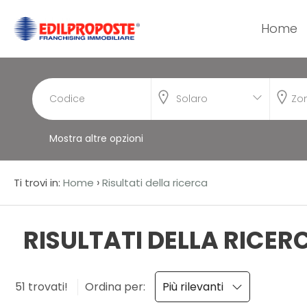
Home
Codice
HOME
CHI
Solaro
Contratto
SIAMO
Mostra altre opzioni
Qualsiasi
AFFILIATI
Vendita
›
Ti trovi in:
Home
Risultati della ricerca
VENDITA
Affitto
AFFITTO
RISULTATI DELLA RICER
ACQUISIZIONE
Scegli
51 trovati!
Ordina per:
Più rilevanti
dove
LAVORA