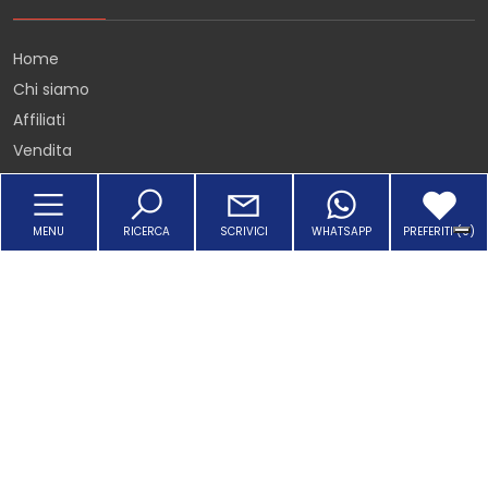
Home
Chi siamo
Affiliati
Vendita
Affitto
Acquisizione
MENU
RICERCA
SCRIVICI
WHATSAPP
PREFERITI (
0
)
Lavora con noi
SEGUICI