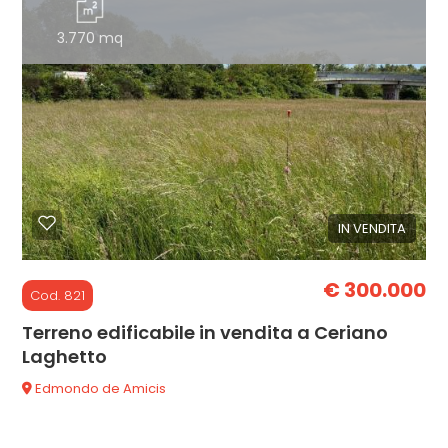
3.770 mq
3
4
5
IN VENDITA
5+
€ 300.000
Cod. 821
Camere
minime
Terreno edificabile in vendita a Ceriano
Laghetto
Qualsiasi
Edmondo de Amicis
1