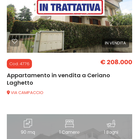
Commerciali
Industriali
IN VENDITA
Terreni
€ 208.000
Cod. 4776
Appartamento in vendita a Ceriano
Prezzo
Laghetto
VIA CAMPACCIO
90 mq
1 Camere
1 Bagni
Totale