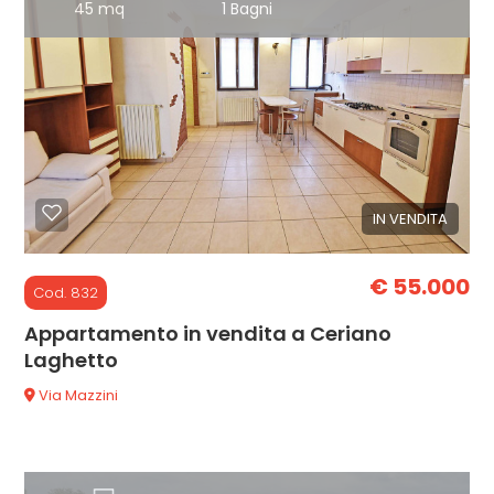
3
45 mq
1 Bagni
4
5
5+
IN VENDITA
Bagni
€ 55.000
Cod. 832
minimi
Appartamento in vendita a Ceriano
Laghetto
Qualsiasi
Via Mazzini
1
2