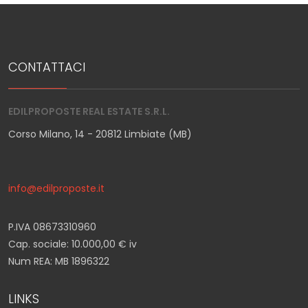
Giardino
CONTATTACI
Posto auto/Box
Balcone/Terrazzo
EDILPROPOSTE REAL ESTATE S.R.L.
Corso Milano, 14 - 20812 Limbiate (MB)
Ascensore
Arredato
info@edilproposte.it
P.IVA 08673310960
Nuova costruzione
Cap. sociale: 10.000,00 € iv
Num REA: MB 1896322
Lusso
LINKS