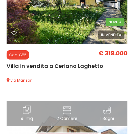
cercare
CON
Monza e Brianza
NOVITÀ
NOI
IN VENDITA
Ceriano Laghetto
€ 319.000
Cod. 855
Villa in vendita a Ceriano Laghetto
via Manzoni
Tipologia
-
multiscelta
Qualsiasi
91 mq
2 Camere
1 Bagni
Residenziali