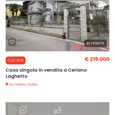
mq
IN VENDITA
Locali
minimi
€ 219.000
Cod. 4716
Casa singola in vendita a Ceriano
Qualsiasi
Laghetto
via Galileo Galilei
1
2