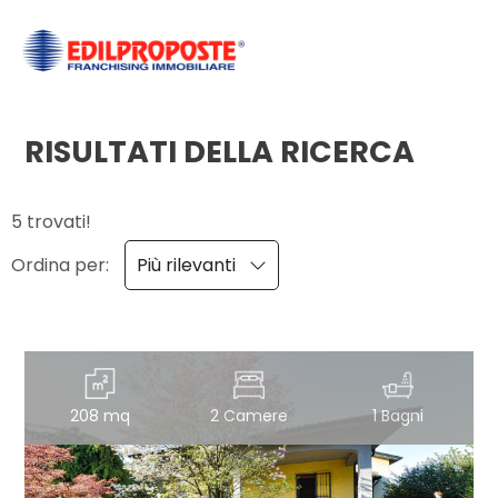
Codice
HOME
CHI
RISULTATI DELLA RICERCA
Contratto
SIAMO
5 trovati!
Qualsiasi
AFFILIATI
Ordina per:
Più rilevanti
Vendita
VENDITA
Affitto
AFFITTO
208 mq
2 Camere
1 Bagni
ACQUISIZIONE
Scegli
dove
LAVORA