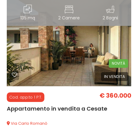
Giardino
135 mq
2 Camere
2 Bagni
Posto auto/Box
Balcone/Terrazzo
NOVITÀ
Ascensore
IN VENDITA
Arredato
€ 360.000
Cod. app.to 1 P.T.
Nuova costruzione
Appartamento in vendita a Cesate
Lusso
Via Carlo Romanò