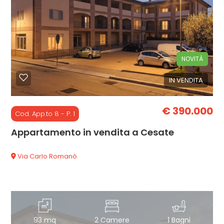
mq
NOVITÀ
IN VENDITA
Locali
€ 390.000
minimi
Cod. App.to 8 - P. 1
Appartamento in vendita a Cesate
Qualsiasi
Via Carlo Romanò
1
2
93 mq
2 Camere
1 Bagni