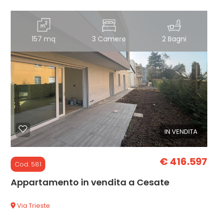
157 mq
3 Camere
2 Bagni
IN VENDITA
€ 416.597
Cod. 581
Appartamento in vendita a Cesate
Via Trieste