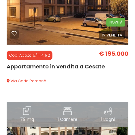
cercare
CON
Milano
NOVITÀ
NOI
IN VENDITA
Cesate
€ 195.000
Cod. App.to 5/11 P. 1/2
Appartamento in vendita a Cesate
Via Carlo Romanò
Tipologia
-
multiscelta
Qualsiasi
79 mq
1 Camere
1 Bagni
Residenziali