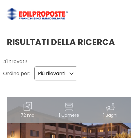
Codice
HOME
CHI
RISULTATI DELLA RICERCA
Contratto
SIAMO
41 trovati!
Qualsiasi
AFFILIATI
Ordina per:
Più rilevanti
Vendita
VENDITA
Affitto
AFFITTO
72 mq
1 Camere
1 Bagni
ACQUISIZIONE
Scegli
dove
LAVORA