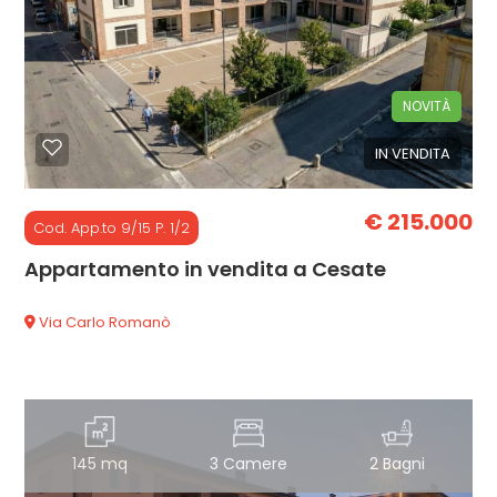
Commerciali
NOVITÀ
Industriali
IN VENDITA
Terreni
€ 215.000
Cod. App.to 9/15 P. 1/2
Appartamento in vendita a Cesate
Prezzo
Via Carlo Romanò
145 mq
3 Camere
2 Bagni
Totale