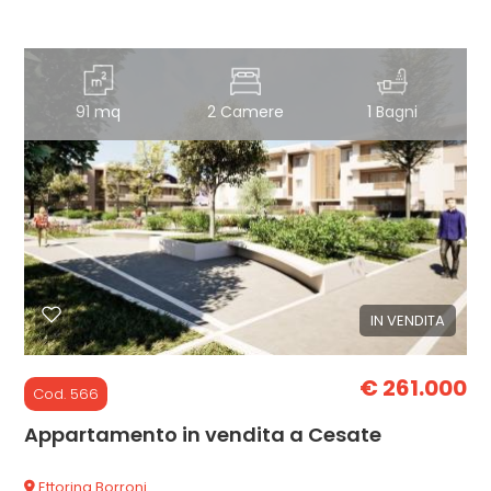
91 mq
2 Camere
1 Bagni
IN VENDITA
€ 261.000
Cod. 566
Appartamento in vendita a Cesate
Ettorina Borroni