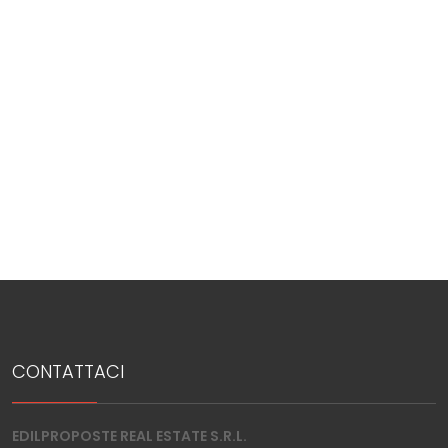
mq
Locali
minimi
Qualsiasi
1
CONTATTACI
2
EDILPROPOSTE REAL ESTATE S.R.L.