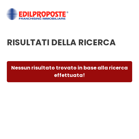
Codice
HOME
CHI
RISULTATI DELLA RICERCA
Contratto
SIAMO
Qualsiasi
AFFILIATI
Nessun risultato trovato in base alla ricerca
effettuata!
Vendita
VENDITA
Affitto
AFFITTO
ACQUISIZIONE
Scegli
dove
LAVORA