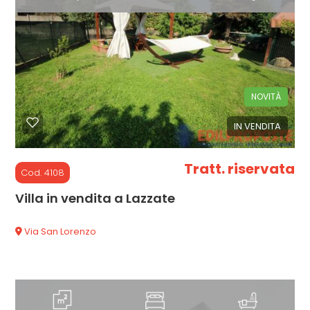
3
4
5
NOVITÀ
5+
IN VENDITA
Tratt. riservata
Bagni
Cod. 4108
minimi
Villa in vendita a Lazzate
Qualsiasi
Via San Lorenzo
1
2