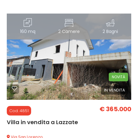
160 mq
2 Camere
2 Bagni
NOVITÀ
IN VENDITA
€ 365.000
Cod. 4851
Villa in vendita a Lazzate
Via San Lorenzo