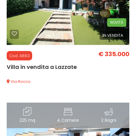
cercare
CON
Monza e Brianza
NOVITÀ
NOI
IN VENDITA
Lazzate
€ 335.000
Cod. 4863
Villa in vendita a Lazzate
Via Rocco
Tipologia
-
multiscelta
Qualsiasi
225 mq
4 Camere
2 Bagni
Residenziali