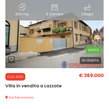
Giardino
280 mq
4 Camere
2 Bagni
Posto auto/Box
Balcone/Terrazzo
NOVITÀ
Ascensore
IN VENDITA
Arredato
€ 369.000
Cod. 4342
Nuova costruzione
Villa in vendita a Lazzate
Lusso
Via San Lorenzo