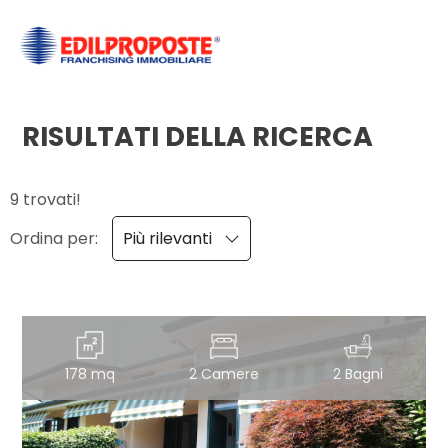
Codice
HOME
CHI
RISULTATI DELLA RICERCA
Contratto
SIAMO
9 trovati!
Qualsiasi
AFFILIATI
Ordina per:
Più rilevanti
Vendita
VENDITA
Affitto
AFFITTO
178 mq
2 Camere
2 Bagni
ACQUISIZIONE
Scegli
dove
LAVORA