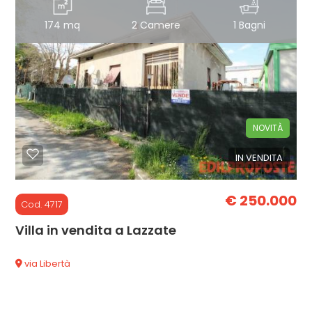
174 mq
2 Camere
1 Bagni
2
3
4
NOVITÀ
5
IN VENDITA
5+
€ 250.000
Cod. 4717
Villa in vendita a Lazzate
Altre
via Libertà
opzioni
-
multiscelta