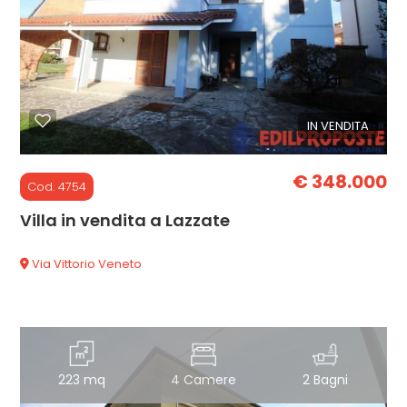
Commerciali
Industriali
IN VENDITA
Terreni
€ 348.000
Cod. 4754
Villa in vendita a Lazzate
Prezzo
Via Vittorio Veneto
223 mq
4 Camere
2 Bagni
Totale