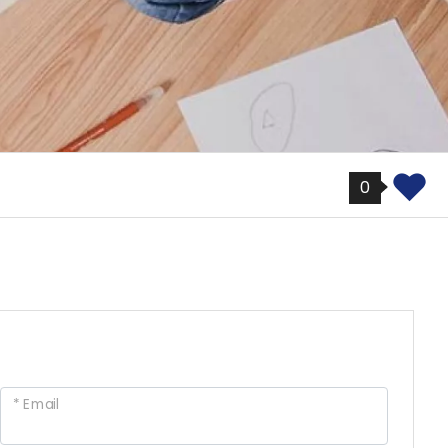
0
* Email