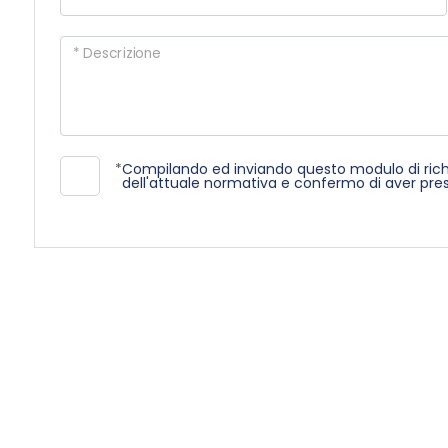
mq
* Descrizione
*
Compilando ed inviando questo modulo di richies
dell'attuale normativa e confermo di aver preso
Locali
minimi
Qualsiasi
1
2