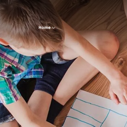
Codice
HOME
Home
CHI
Contratto
SIAMO
Qualsiasi
AFFILIATI
Vendita
VENDITA
Affitto
AFFITTO
ACQUISIZIONE
Scegli
dove
LAVORA