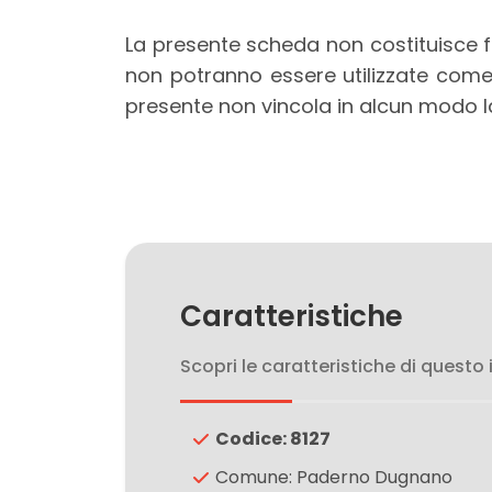
La presente scheda non costituisce fo
3
non potranno essere utilizzate come
presente non vincola in alcun modo l
4
5
5+
Caratteristiche
Camere
minime
Scopri le caratteristiche di questo
Qualsiasi
Codice: 8127
Comune: Paderno Dugnano
1