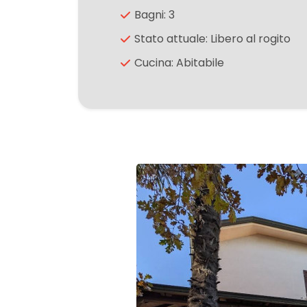
Bagni: 3
2
Stato attuale: Libero al rogito
Cucina: Abitabile
3
4
5
5+
Altre
opzioni
-
multiscelta