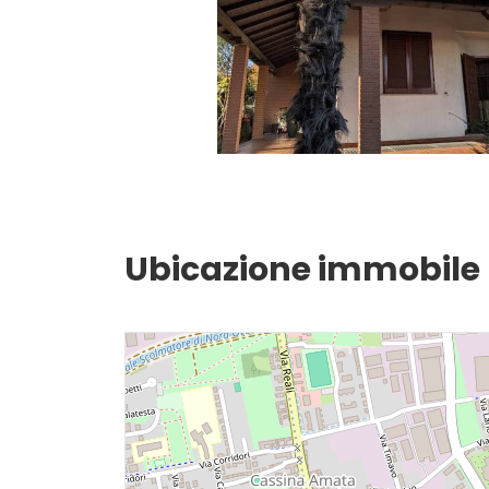
Giardino
Posto auto/Box
Balcone/Terrazzo
Ascensore
Ubicazione immobile
Arredato
Nuova costruzione
Lusso