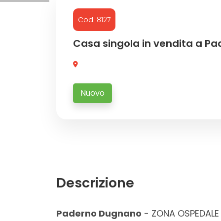
Cod. 8127
Commerciali
Casa singola in vendita a P
Industriali
Terreni
Nuovo
Prezzo
Descrizione
Totale
Paderno Dugnano
- ZONA OSPEDALE 