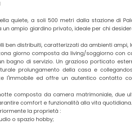
I
lla quiete, a soli 500 metri dalla stazione di P
 un ampio giardino privato, ideale per chi desider
lli ben distribuiti, caratterizzati da ambienti ampi, 
 zona giorno composta da living/soggiorno con ca
 un bagno di servizio. Un grazioso porticato este
turale prolungamento della casa e collegandosi 
e l'immobile ed offre un autentico contatto co
 notte composta da camera matrimoniale, due ult
arantire comfort e funzionalità alla vita quotidiana.
riormente la proprietà :
tudio o spazio hobby;