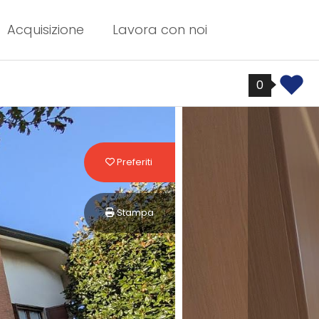
Acquisizione
Lavora con noi
0
Preferiti: Cod. 8127
Preferiti
Stampa: Cod. 8127
Stampa