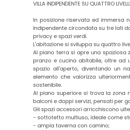
mq
VILLA INDIPENDENTE SU QUATTRO LIVELL
In posizione riservata ed immersa ne
indipendente circondata su tre lati da
privacy e spazi verdi.
L'abitazione si sviluppa su quattro live
Al piano terra si apre una spaziosa
Locali
pranzo e cucina abitabile, oltre ad
minimi
spazio all'aperto, diventando un na
elemento che valorizza ulteriorment
Qualsiasi
sostenibile.
Al piano superiore si trova la zona
1
balconi e doppi servizi, pensati per g
Gli spazi accessori arricchiscono ulte
2
- sottotetto multiuso, ideale come s
- ampia taverna con camino;