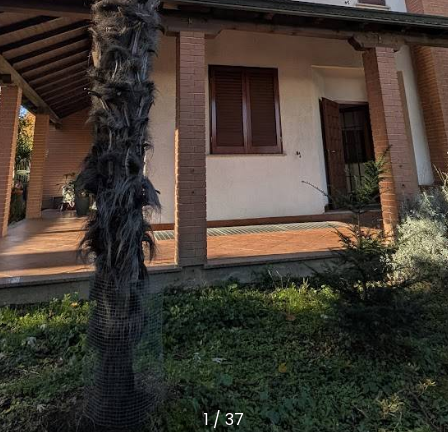
1
/
37