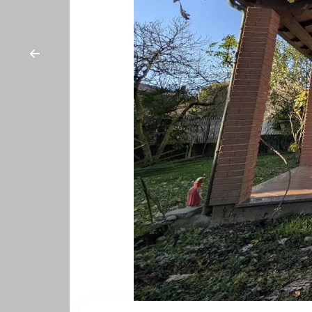
cercare
CON
Provincia
NOI
Comune
Tipologia
-
multiscelta
Qualsiasi
Residenziali