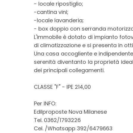
3
- locale ripostiglio;
-cantina vini;
4
-locale lavanderia;
- box doppio con serranda motorizz
5
L'immobile è dotato di impianto foto
di climatizzazione e si presenta in ot
5+
Una casa accogliente e indipendente, 
serenità diventanto la proprietà idea
dei principali collegamenti.
Bagni
minimi
CLASSE "F" - IPE 214,00
Qualsiasi
Per INFO:
Edilproposte Nova Milanese
1
Tel. 0362/1793226
Cel. /Whatsapp 392/6479663
2