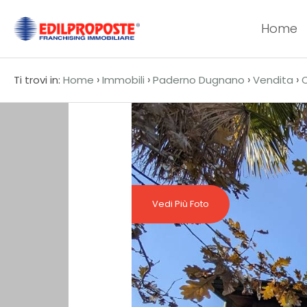
Home
Codice
HOME
›
›
›
›
Ti trovi in:
Home
Immobili
Paderno Dugnano
Vendita
CHI
Contratto
SIAMO
Qualsiasi
AFFILIATI
Vendita
VENDITA
Vedi Più Foto
Affitto
AFFITTO
ACQUISIZIONE
Scegli
dove
LAVORA