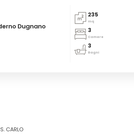
235
mq
aderno Dugnano
3
Camere
3
Bagni
S. CARLO