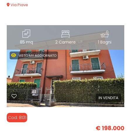
Via Piave
85 mq
2 Camere
1 Bagni
VISTO MA AGGIORNATO
IN VENDITA
Cod. 8131
€ 198.000