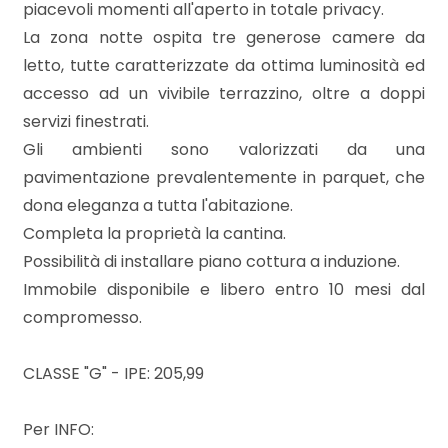
3
piacevoli momenti all'aperto in totale privacy.
La zona notte ospita tre generose camere da
4
letto, tutte caratterizzate da ottima luminosità ed
accesso ad un vivibile terrazzino, oltre a doppi
5
servizi finestrati.
Gli ambienti sono valorizzati da una
pavimentazione prevalentemente in parquet, che
5+
dona eleganza a tutta l'abitazione.
Completa la proprietà la cantina.
Bagni
Possibilità di installare piano cottura a induzione.
minimi
Immobile disponibile e libero entro 10 mesi dal
compromesso.
Qualsiasi
CLASSE "G" - IPE: 205,99
1
Per INFO:
2