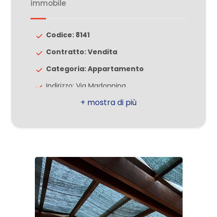
immobile
2
Codice: 8141
Contratto: Vendita
3
Categoria: Appartamento
4
Indirizzo: Via Madonnina
Comune: Nova Milanese
5
Totale mq: 140 mq
Camere: 3
5+
Bagni: 2
Locali: 4
Altre
opzioni
Piano: 1
-
Piani totali: 2
multiscelta