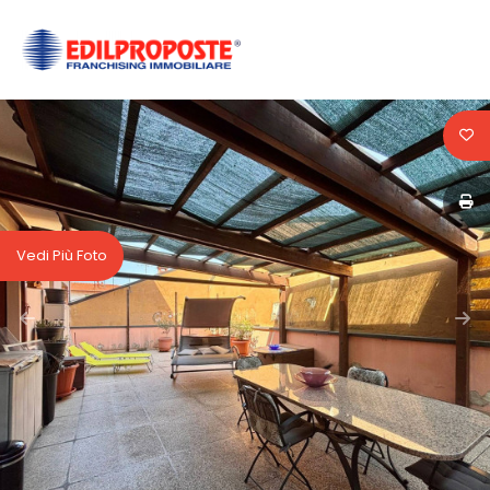
Codice
HOME
CHI
Contratto
SIAMO
Qualsiasi
AFFILIATI
Vedi Più Foto
Vendita
VENDITA
Affitto
AFFITTO
ACQUISIZIONE
Scegli
dove
LAVORA