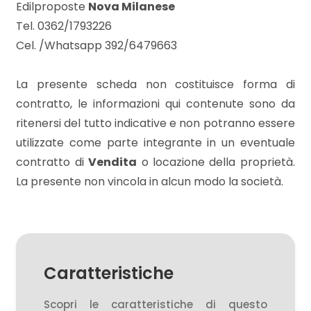
Edilproposte
Nova Milanese
Tel. 0362/1793226
3
Cel. /Whatsapp 392/6479663
4
La presente scheda non costituisce forma di
contratto, le informazioni qui contenute sono da
5
ritenersi del tutto indicative e non potranno essere
utilizzate come parte integrante in un eventuale
5+
contratto di
Vendita
o locazione della proprietà.
La presente non vincola in alcun modo la società.
Camere
minime
Qualsiasi
Caratteristiche
Scopri le caratteristiche di questo
1