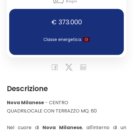
Bagni
Commerciali
€ 373.000
Industriali
Classe energetica
:
G
Terreni
Prezzo
Descrizione
Nova Milanese
- CENTRO
QUADRILOCALE CON TERRAZZO MQ. 60
Nel cuore di
Nova Milanese
, all'interno di un
Totale