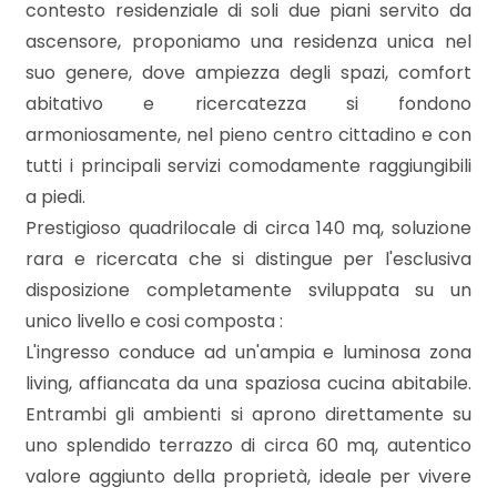
mq
contesto residenziale di soli due piani servito da
ascensore, proponiamo una residenza unica nel
suo genere, dove ampiezza degli spazi, comfort
abitativo e ricercatezza si fondono
armoniosamente, nel pieno centro cittadino e con
tutti i principali servizi comodamente raggiungibili
a piedi.
Locali
Prestigioso quadrilocale di circa 140 mq, soluzione
minimi
rara e ricercata che si distingue per l'esclusiva
disposizione completamente sviluppata su un
Qualsiasi
unico livello e cosi composta :
L'ingresso conduce ad un'ampia e luminosa zona
1
living, affiancata da una spaziosa cucina abitabile.
Entrambi gli ambienti si aprono direttamente su
2
uno splendido terrazzo di circa 60 mq, autentico
valore aggiunto della proprietà, ideale per vivere