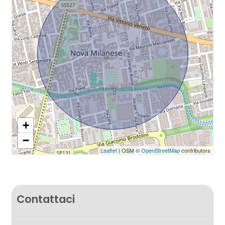
+
−
Leaflet
| OSM ©
OpenStreetMap
contributors
Contattaci