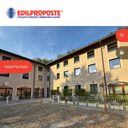
Codice
HOME
CHI
Contratto
SIAMO
Qualsiasi
AFFILIATI
Vedi Più Foto
Vendita
VENDITA
Affitto
AFFITTO
ACQUISIZIONE
Scegli
dove
LAVORA