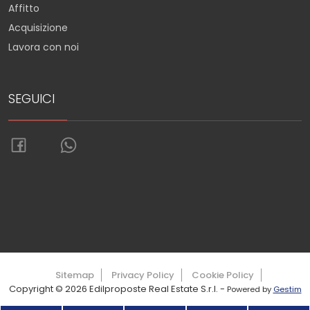
Affitto
Acquisizione
Lavora con noi
SEGUICI
Torna su
Sitemap
Privacy Policy
Cookie Policy
Copyright © 2026 Edilproposte Real Estate S.r.l. -
Powered by
Gestim