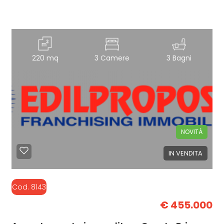
220 mq
3 Camere
3 Bagni
NOVITÀ
IN VENDITA
Cod. 8143
€ 455.000