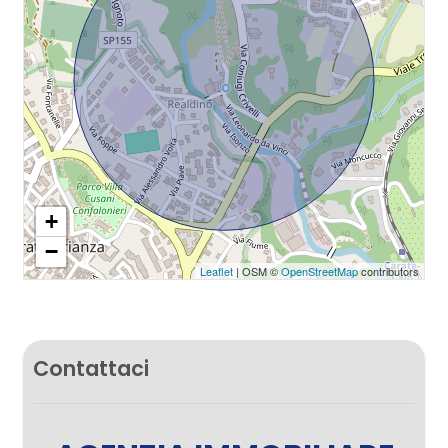
+
−
Leaflet
| OSM ©
OpenStreetMap
contributors
Contattaci