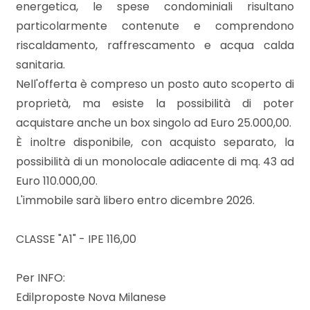
3
energetica, le spese condominiali risultano
particolarmente contenute e comprendono
4
riscaldamento, raffrescamento e acqua calda
sanitaria.
5
Nell'offerta è compreso un posto auto scoperto di
proprietà, ma esiste la possibilità di poter
acquistare anche un box singolo ad Euro 25.000,00.
5+
È inoltre disponibile, con acquisto separato, la
possibilità di un monolocale adiacente di mq. 43 ad
Bagni
Euro 110.000,00.
minimi
L'immobile sarà libero entro dicembre 2026.
Qualsiasi
CLASSE "A1" - IPE 116,00
1
Per INFO:
Edilproposte Nova Milanese
2