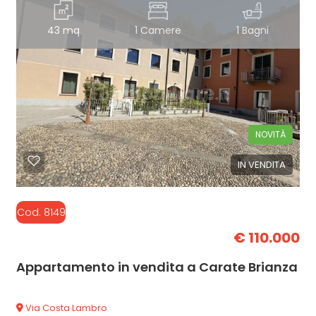
43 mq
1 Camere
1 Bagni
NOVITÀ
IN VENDITA
Cod. 8149
€ 110.000
Appartamento in vendita a Carate Brianza
Via Costa Lambro