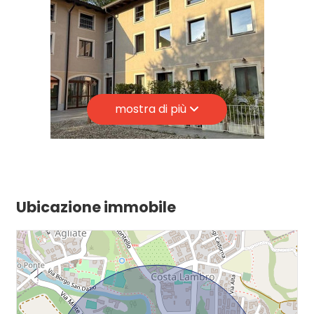
Spese condominio: € 100
Giardino
Cucina: A vista
Aria Condizionata
Posto auto/Box
mostra di più
Balcone/Terrazzo
Ascensore
Arredato
Ubicazione immobile
Nuova costruzione
Lusso