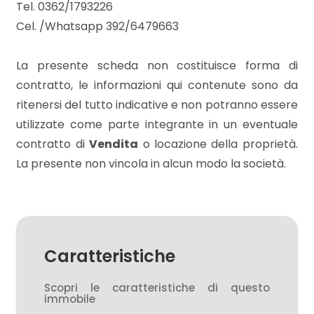
Tel. 0362/1793226
Cel. /Whatsapp 392/6479663
3
La presente scheda non costituisce forma di
4
contratto, le informazioni qui contenute sono da
ritenersi del tutto indicative e non potranno essere
5
utilizzate come parte integrante in un eventuale
contratto di
Vendita
o locazione della proprietà.
5+
La presente non vincola in alcun modo la società.
Camere
minime
Caratteristiche
Qualsiasi
Scopri le caratteristiche di questo
immobile
1