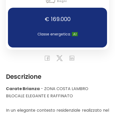
Bagni
Commerciali
€ 169.000
Industriali
Classe energetica
:
A1
Terreni
Prezzo
Descrizione
Carate Brianza
- ZONA COSTA LAMBRO
BILOCALE ELEGANTE E RAFFINATO
In un elegante contesto residenziale realizzato nel
Totale