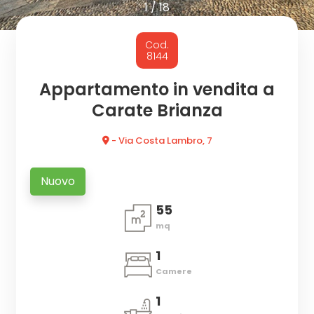
cercare
1
/
18
CON
Provincia
Cod.
NOI
8144
Comune
Appartamento in vendita a
Carate Brianza
- Via Costa Lambro, 7
Nuovo
Tipologia
55
-
mq
multiscelta
1
Qualsiasi
Camere
1
Residenziali