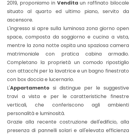
mq
2019, proponiamo in
Vendita
un raffinato bilocale
situato al quarto ed ultimo piano, servito da
ascensore.
L'ingresso si apre sulla luminosa zona giorno open
space, composta da soggiorno e cucina a vista,
mentre la zona notte ospita una spaziosa camera
matrimoniale con pratica cabina armadio.
Locali
Completano la proprietà un comodo ripostiglio
minimi
con attacchi per la lavatrice e un bagno finestrato
con box doccia e lucernario.
Qualsiasi
L'
Appartamento
si distingue per le suggestive
travi a vista e per le caratteristiche finestre
1
verticali, che conferiscono agli ambienti
personalità e luminosità.
2
Grazie alla recente costruzione dell'edificio, alla
presenza di pannelli solari e all'elevata efficienza