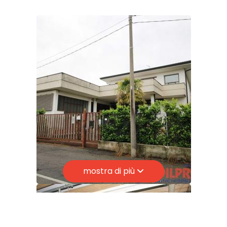
Stato conservazione: Discreto
3
4
5
5+
Camere
minime
mostra di più
Qualsiasi
1