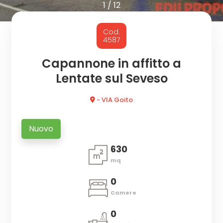
cercare
1
/
12
CON
Provincia
Cod.
NOI
4587
Comune
Capannone in affitto a
Lentate sul Seveso
- VIA Goito
Nuovo
Tipologia
630
-
mq
multiscelta
0
Qualsiasi
Camere
0
Residenziali