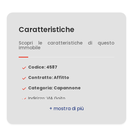
3
4
Caratteristiche
5
Scopri le caratteristiche di questo
immobile
5+
Codice: 4587
Bagni
Contratto: Affitto
minimi
Categoria: Capannone
Qualsiasi
Indirizzo: VIA Goito
CAP: 20030
1
Comune: Lentate sul Seveso
Totale mq: 630 mq
2