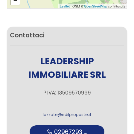
−
Leaflet
| OSM ©
OpenStreetMap
contributors
Contattaci
LEADERSHIP
IMMOBILIARE SRL
P.IVA: 13509570969
lazzate@edilproposte.it
02967293 ...