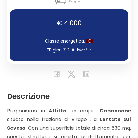
Bagni
Commerciali
€ 4.000
Industriali
Classe energetica
:
G
EP glnr
: 310.00 kwh/㎡
Terreni
Prezzo
Descrizione
Proponiamo in
Affitto
un ampio
Capannone
situato nella frazione di Birago , a
Lentate sul
Seveso
. Con una superficie totale di circa 630 mq,
Totale
questa struttura si presta perfettamente per