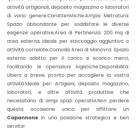
mq
attività artigianali, deposito magazzino o laboratori
di vario genere.Caratteristiche:Ampia Metratura:
Spazio abbondante per soddisfare le diverse
esigenze operative.Area di Pertinenza: 200 mq di
area esterna, ideale per stoccaggio aggiuntivo o
attività correlate.Comoda Area di Manovra: Spazio
esterno adatto per il carico e scarico merci,
Locali
facilitando le operazioni logistiche.Disponibilità:
minimi
Libero a breve, pronto per accogliere la vostra
attività.Ideale per: Artigiani, deposito magazzino,
Qualsiasi
laboratori, e altre attività produttive che
necessitano di ampi spazi operativi.Non perdere
1
questa occasione unica per affittare un
Capannone
in una posizione strategica e ben
2
servita!