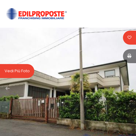
Codice
HOME
CHI
Contratto
SIAMO
Qualsiasi
AFFILIATI
Vedi Più Foto
Vendita
VENDITA
Affitto
AFFITTO
ACQUISIZIONE
Scegli
dove
LAVORA