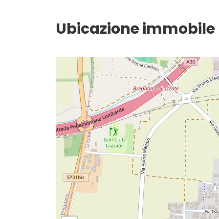
Giardino
Ubicazione immobile
Posto auto/Box
Balcone/Terrazzo
Ascensore
Arredato
Nuova costruzione
Lusso