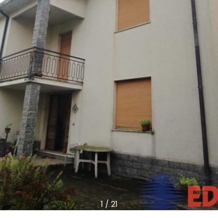
1
/
21