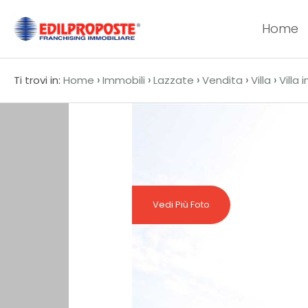
Home
Codice
HOME
›
›
›
›
›
Ti trovi in:
Home
Immobili
Lazzate
Vendita
Villa
Villa
CHI
Contratto
SIAMO
Qualsiasi
AFFILIATI
Vendita
VENDITA
Vedi Più Foto
Affitto
AFFITTO
ACQUISIZIONE
Scegli
dove
LAVORA