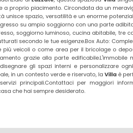
 a proprio piacimento. Circondata da un meravigl
tà unisce spazio, versatilità e un enorme potenzia
Ingresso su ampio soggiorno con una parte adibita 
resso, soggiorno luminoso, cucina abitabile, tre 
strutturati secondo le tue esigenze.Box Auto: Comp
 più veicoli o come area per il bricolage o depos
amento grazie alla parte edificabile.L'immobile ne
isegnare gli spazi interni e personalizzare ogni
ale, in un contesto verde e riservato, la
Villa
è perf
servizi principali.Contattaci per maggiori info
 casa che hai sempre desiderato.