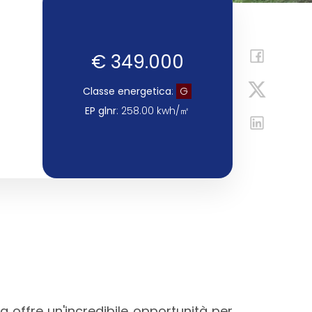
€ 349.000
Classe energetica
:
G
EP glnr
: 258.00 kwh/㎡
a offre un'incredibile opportunità per