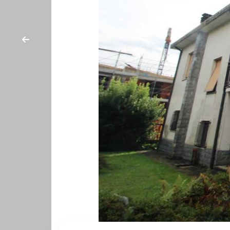
cercare
CON
Provincia
NOI
Comune
Tipologia
-
multiscelta
Qualsiasi
Residenziali