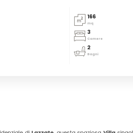
166
mq
3
Camere
2
Bagni
idenziale di
Lazzate
, questa spaziosa
Villa
singol