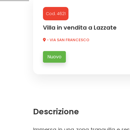
Cod. 4621
Commerciali
Villa in vendita a Lazzate
Industriali
- VIA SAN FRANCESCO
Terreni
Nuovo
Prezzo
Descrizione
Totale
Immersa in una zona tranquilla e res