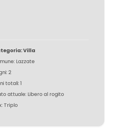
tegoria: Villa
mune: Lazzate
ni: 2
ni totali: 1
to attuale: Libero al rogito
: Triplo