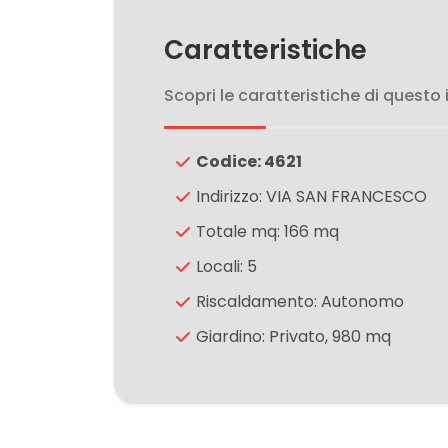
3
Caratteristiche
4
Scopri le caratteristiche di questo
5
Codice: 4621
5+
Indirizzo: VIA SAN FRANCESCO
Totale mq: 166 mq
Bagni
Locali: 5
minimi
Riscaldamento: Autonomo
Qualsiasi
Giardino: Privato, 980 mq
1
2