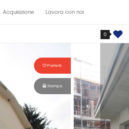
Acquisizione
Lavora con noi
0
Preferiti: Cod. 4621
Preferiti
Stampa: Cod. 4621
Stampa