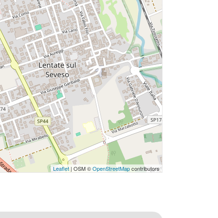
Leaflet
| OSM ©
OpenStreetMap
contributors