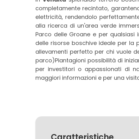
mq
completamente recintato, garantend
elettricità, rendendolo perfettamente
alla ricerca di un'area verde immersa
Parco delle Groane e per qualsiasi i
delle risorse boschive ideale per la 
allevamenti perfetto per chi vuole ded
parco)Piantagioni possibilità di inizi
Locali
per investitori o appassionati di n
minimi
maggiori informazioni e per una visita
Qualsiasi
1
2
Caratteristiche