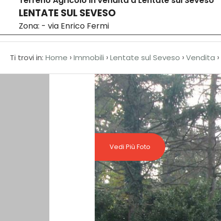
Terreno Agricolo in vendita a Lentate sul Seveso
LENTATE SUL SEVESO
Home
Codice
Zona: - via Enrico Fermi
HOME
›
›
›
›
Ti trovi in:
Home
Immobili
Lentate sul Seveso
Vendita
CHI
Contratto
SIAMO
Qualsiasi
AFFILIATI
Vendita
VENDITA
Vedi Più Foto
Affitto
AFFITTO
ACQUISIZIONE
Scegli
dove
LAVORA