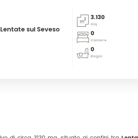
3.130
mq
 Lentate sul Seveso
0
Camere
0
Bagni
o di circa 3130 mq, situato ai confini tra
Lenta