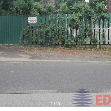
1
/
13