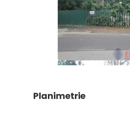
3
4
5
5+
Camere
Planimetrie
minime
Qualsiasi
1