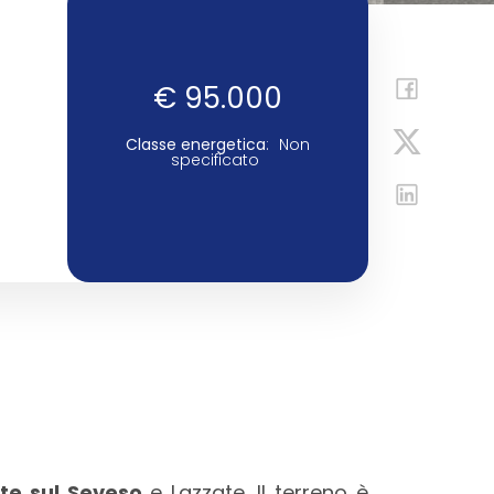
€ 95.000
Classe energetica
:
Non
specificato
te sul Seveso
e Lazzate. Il terreno è