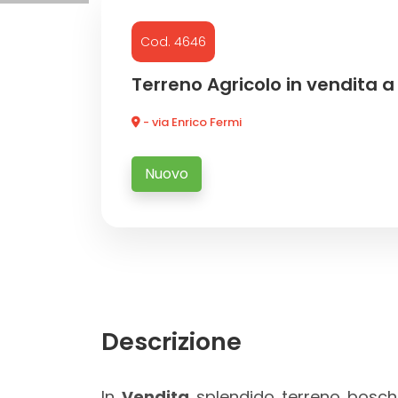
Cod. 4646
Commerciali
Terreno Agricolo in vendita a
Industriali
- via Enrico Fermi
Terreni
Nuovo
Prezzo
Descrizione
Totale
In
Vendita
splendido terreno boschiv