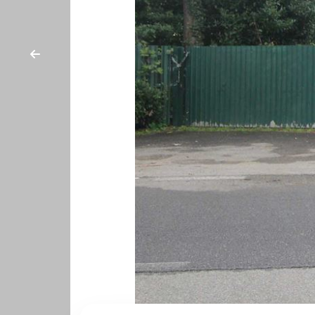
cercare
CON
Provincia
NOI
Comune
Tipologia
-
multiscelta
Qualsiasi
Residenziali