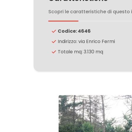
3
Scopri le caratteristiche di questo
4
Codice: 4646
5
Indirizzo: via Enrico Fermi
Totale mq: 3.130 mq
5+
Bagni
minimi
Qualsiasi
1
2