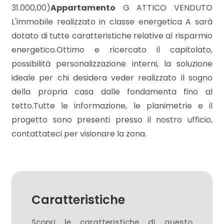
3
31.000,00)
Appartamento
G ATTICO VENDUTO
L'immobile realizzato in classe energetica A sarà
4
dotato di tutte caratteristiche relative al risparmio
energetico.Ottimo e ricercato il capitolato,
5
possibilità personalizzazione interni, la soluzione
ideale per chi desidera veder realizzato il sogno
5+
della propria casa dalle fondamenta fino al
tetto.Tutte le informazione, le planimetrie e il
progetto sono presenti presso il nostro ufficio,
Bagni
contattateci per visionare la zona.
minimi
Qualsiasi
1
Caratteristiche
Scopri le caratteristiche di questo
2