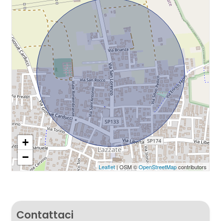
Giardino
Posto auto/Box
Balcone/Terrazzo
Ascensore
Arredato
+
−
Nuova costruzione
Leaflet
| OSM ©
OpenStreetMap
contributors
Lusso
Contattaci