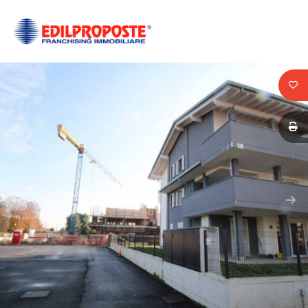
Codice
HOME
CHI
Contratto
SIAMO
Qualsiasi
AFFILIATI
Vendita
VENDITA
Affitto
AFFITTO
ACQUISIZIONE
Scegli
dove
LAVORA