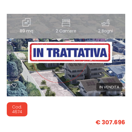
89 mq
2 Camere
2 Bagni
IN VENDITA
Cod.
4674
€ 307.696