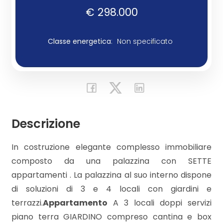
€ 298.000
Commerciali
Classe energetica
:
Non specificato
Industriali
Terreni
Descrizione
Prezzo
In costruzione elegante complesso immobiliare
composto da una palazzina con SETTE
appartamenti . La palazzina al suo interno dispone
di soluzioni di 3 e 4 locali con giardini e
terrazzi.
Appartamento
A 3 locali doppi servizi
Totale
piano terra GIARDINO compreso cantina e box