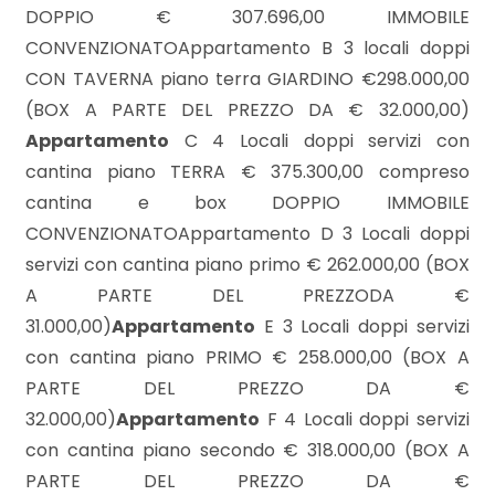
mq
DOPPIO € 307.696,00 IMMOBILE
CONVENZIONATOAppartamento B 3 locali doppi
CON TAVERNA piano terra GIARDINO €298.000,00
(BOX A PARTE DEL PREZZO DA € 32.000,00)
Appartamento
C 4 Locali doppi servizi con
cantina piano TERRA € 375.300,00 compreso
cantina e box DOPPIO IMMOBILE
Locali
CONVENZIONATOAppartamento D 3 Locali doppi
minimi
servizi con cantina piano primo € 262.000,00 (BOX
A PARTE DEL PREZZODA €
Qualsiasi
31.000,00)
Appartamento
E 3 Locali doppi servizi
con cantina piano PRIMO € 258.000,00 (BOX A
1
PARTE DEL PREZZO DA €
32.000,00)
Appartamento
F 4 Locali doppi servizi
2
con cantina piano secondo € 318.000,00 (BOX A
PARTE DEL PREZZO DA €