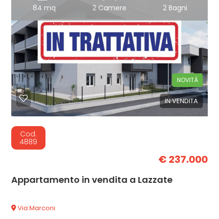
84 mq
2 Camere
2 Bagni
NOVITÀ
IN VENDITA
Cod.
4889
€ 237.000
Appartamento in vendita a Lazzate
Via Marconi