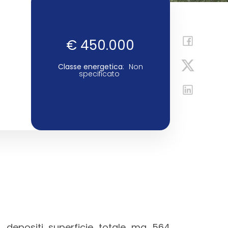
€ 450.000
Classe energetica
:
Non
specificato
, depositi superficie totale mq 564