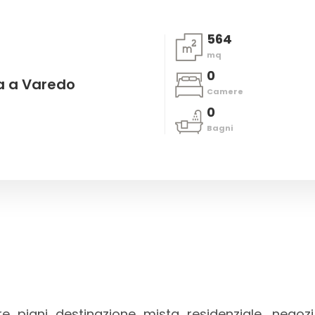
564
mq
0
a a Varedo
Camere
0
Bagni
e piani destinazione mista residenziale, negozi