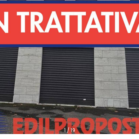
1
/
19