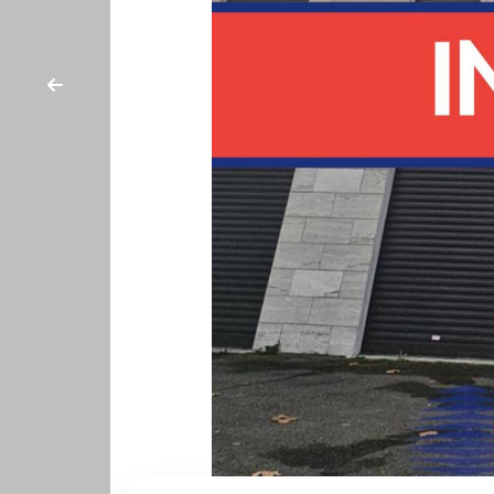
cercare
CON
Provincia
NOI
Comune
Tipologia
-
multiscelta
Qualsiasi
Residenziali