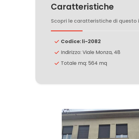
3
Caratteristiche
4
Scopri le caratteristiche di questo
5
Codice: li-2082
Indirizzo: Viale Monza, 48
5+
Totale mq: 564 mq
Bagni
minimi
Qualsiasi
1
2