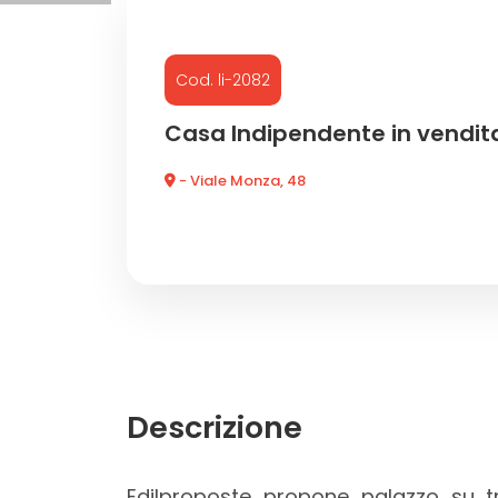
Commerciali
Cod. li-2082
Industriali
Casa Indipendente in vendit
- Viale Monza, 48
Terreni
Prezzo
Descrizione
Totale
Edilproposte propone palazzo su tr