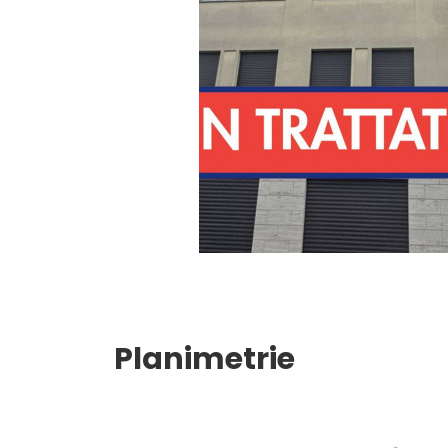
3
4
5
5+
Camere
minime
Planimetrie
Qualsiasi
1