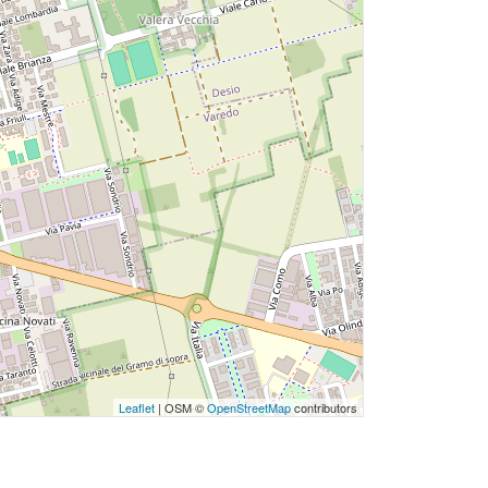
Leaflet
| OSM ©
OpenStreetMap
contributors