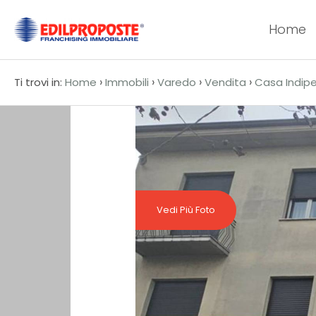
Home
Codice
HOME
›
›
›
›
Ti trovi in:
Home
Immobili
Varedo
Vendita
Casa Indip
CHI
Contratto
SIAMO
Qualsiasi
AFFILIATI
Vendita
VENDITA
Vedi Più Foto
Affitto
AFFITTO
ACQUISIZIONE
Scegli
dove
LAVORA