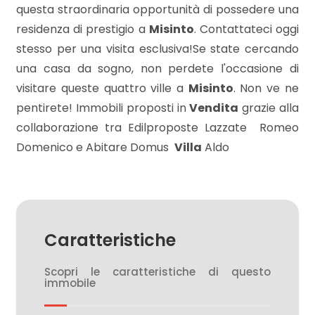
questa straordinaria opportunità di possedere una
residenza di prestigio a
Misinto
. Contattateci oggi
3
stesso per una visita esclusiva!Se state cercando
una casa da sogno, non perdete l'occasione di
4
visitare queste quattro ville a
Misinto
. Non ve ne
pentirete! Immobili proposti in
Vendita
grazie alla
5
collaborazione tra Edilproposte Lazzate  Romeo
Domenico e Abitare Domus 
Villa
Aldo
5+
Camere
minime
Caratteristiche
Qualsiasi
Scopri le caratteristiche di questo
immobile
1