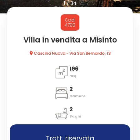
cercare
1
/
34
CON
Provincia
Cod.
NOI
4709
Comune
Villa in vendita a Misinto
Cascina Nuova - Via San Bernardo, 13
196
mq
Tipologia
2
-
Camere
multiscelta
2
Bagni
Qualsiasi
Tratt. riservata
Residenziali