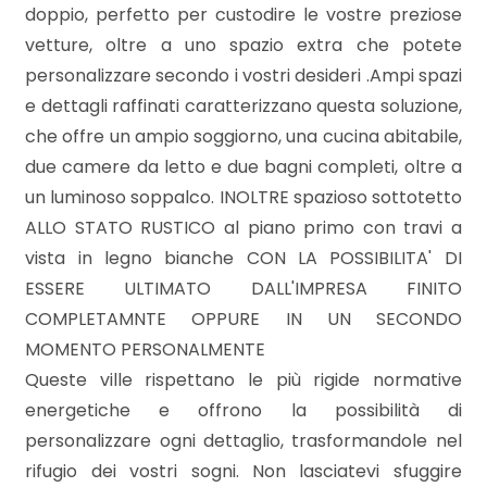
3
doppio, perfetto per custodire le vostre preziose
vetture, oltre a uno spazio extra che potete
4
personalizzare secondo i vostri desideri .Ampi spazi
e dettagli raffinati caratterizzano questa soluzione,
5
che offre un ampio soggiorno, una cucina abitabile,
due camere da letto e due bagni completi, oltre a
5+
un luminoso soppalco. INOLTRE spazioso sottotetto
ALLO STATO RUSTICO al piano primo con travi a
vista in legno bianche CON LA POSSIBILITA' DI
Bagni
ESSERE ULTIMATO DALL'IMPRESA FINITO
minimi
COMPLETAMNTE OPPURE IN UN SECONDO
MOMENTO PERSONALMENTE
Qualsiasi
Queste ville rispettano le più rigide normative
energetiche e offrono la possibilità di
1
personalizzare ogni dettaglio, trasformandole nel
rifugio dei vostri sogni. Non lasciatevi sfuggire
2