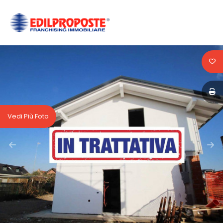
Codice
HOME
CHI
Contratto
SIAMO
Qualsiasi
AFFILIATI
Vedi Più Foto
Vendita
VENDITA
Affitto
AFFITTO
ACQUISIZIONE
Scegli
dove
LAVORA