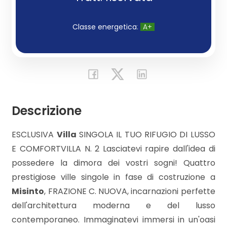
Commerciali
Classe energetica
:
A+
Industriali
Terreni
Descrizione
Prezzo
ESCLUSIVA
Villa
SINGOLA IL TUO RIFUGIO DI LUSSO
E COMFORTVILLA N. 2 Lasciatevi rapire dall'idea di
possedere la dimora dei vostri sogni! Quattro
prestigiose ville singole in fase di costruzione a
Misinto
, FRAZIONE C. NUOVA, incarnazioni perfette
dell'architettura moderna e del lusso
Totale
contemporaneo. Immaginatevi immersi in un'oasi