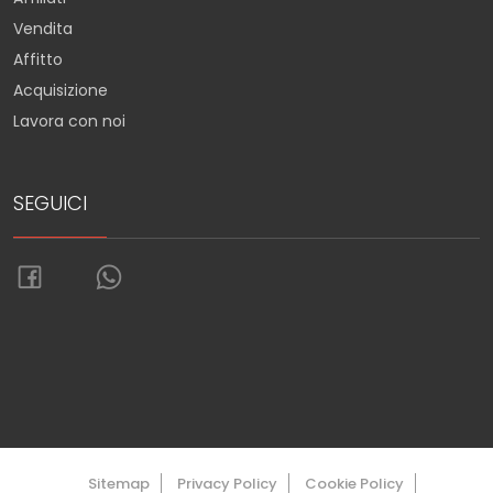
Vendita
Affitto
Acquisizione
Lavora con noi
SEGUICI
Torna su
Sitemap
Privacy Policy
Cookie Policy