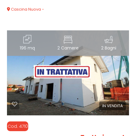
Cascina Nuova -
196 mq
2 Camere
2 Bagni
IN VENDITA
Cod. 4710