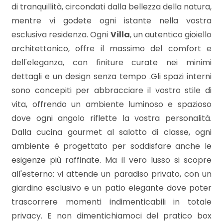
mq
di tranquillità, circondati dalla bellezza della natura,
mentre vi godete ogni istante nella vostra
esclusiva residenza. Ogni
Villa
, un autentico gioiello
architettonico, offre il massimo del comfort e
dell'eleganza, con finiture curate nei minimi
dettagli e un design senza tempo .Gli spazi interni
sono concepiti per abbracciare il vostro stile di
Locali
vita, offrendo un ambiente luminoso e spazioso
minimi
dove ogni angolo riflette la vostra personalità.
Dalla cucina gourmet al salotto di classe, ogni
Qualsiasi
ambiente è progettato per soddisfare anche le
esigenze più raffinate. Ma il vero lusso si scopre
1
all'esterno: vi attende un paradiso privato, con un
giardino esclusivo e un patio elegante dove poter
2
trascorrere momenti indimenticabili in totale
privacy. E non dimentichiamoci del pratico box