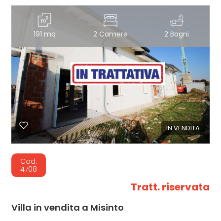
191 mq
2 Camere
2 Bagni
IN VENDITA
Cod.
4708
Tratt. riservata
Villa in vendita a Misinto