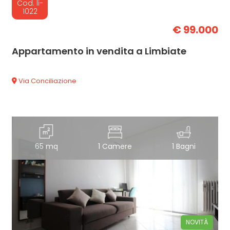
Cod. li-
1022
€ 99.000
Appartamento in vendita a Limbiate
Via Conciliazione
65 mq
1 Camere
1 Bagni
NOVITÀ