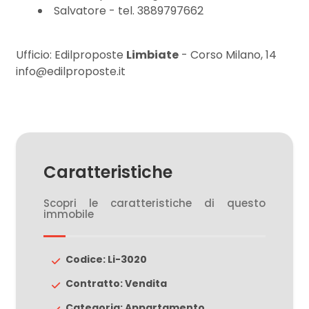
3
Salvatore - tel. 3889797662
4
Ufficio: Edilproposte
Limbiate
- Corso Milano, 14
info@edilproposte.it
5
5+
Caratteristiche
Bagni
minimi
Scopri le caratteristiche di questo
immobile
Qualsiasi
Codice: Li-3020
1
Contratto: Vendita
2
Categoria: Appartamento