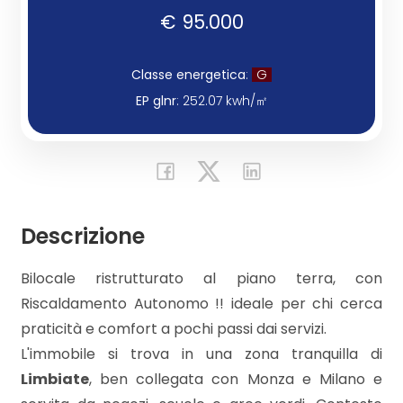
€ 95.000
Commerciali
Classe energetica
:
G
Industriali
EP glnr
: 252.07 kwh/㎡
Terreni
Prezzo
Descrizione
Bilocale ristrutturato al piano terra, con
Riscaldamento Autonomo !! ideale per chi cerca
praticità e comfort a pochi passi dai servizi.
L'immobile si trova in una zona tranquilla di
Limbiate
, ben collegata con Monza e Milano e
Totale