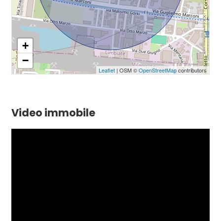
+
−
Leaflet
| OSM ©
OpenStreetMap
contributors
Video immobile