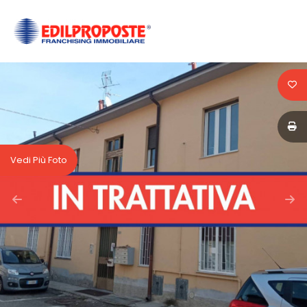
Codice
HOME
CHI
Contratto
SIAMO
Qualsiasi
AFFILIATI
Vedi Più Foto
Vendita
VENDITA
Affitto
AFFITTO
ACQUISIZIONE
Scegli
dove
LAVORA