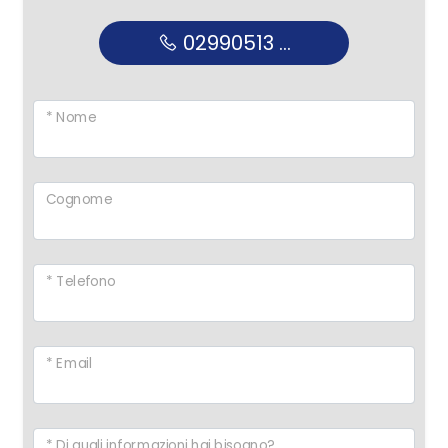
02990513 ...
* Nome
Cognome
* Telefono
* Email
* Di quali informazioni hai bisogno?