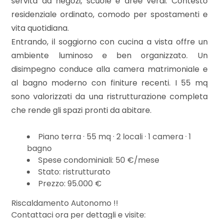
servita da negozi, scuole e aree verdi. Contesto
mq
residenziale ordinato, comodo per spostamenti e
vita quotidiana.
Entrando, il soggiorno con cucina a vista offre un
ambiente luminoso e ben organizzato. Un
disimpegno conduce alla camera matrimoniale e
al bagno moderno con finiture recenti. I 55 mq
Locali
sono valorizzati da una ristrutturazione completa
minimi
che rende gli spazi pronti da abitare.
Qualsiasi
Piano terra · 55 mq · 2 locali · 1 camera · 1
bagno
Spese condominiali: 50 €/mese
1
Stato: ristrutturato
Prezzo: 95.000 €
2
Riscaldamento Autonomo !!
Contattaci ora per dettagli e visite: