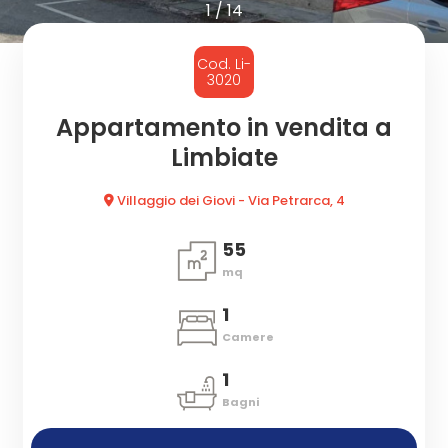
cercare
1
/
14
CON
Provincia
Cod. Li-
NOI
3020
Comune
Appartamento in vendita a
Limbiate
Villaggio dei Giovi - Via Petrarca, 4
55
mq
Tipologia
-
1
multiscelta
Camere
1
Qualsiasi
Bagni
Residenziali