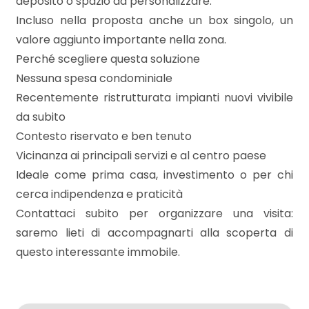
deposito o spazio da personalizzare.
3
Incluso nella proposta anche un box singolo, un
valore aggiunto importante nella zona.
4
Perché scegliere questa soluzione
Nessuna spesa condominiale
5
Recentemente ristrutturata impianti nuovi vivibile
da subito
5+
Contesto riservato e ben tenuto
Vicinanza ai principali servizi e al centro paese
Bagni
Ideale come prima casa, investimento o per chi
minimi
cerca indipendenza e praticità
Contattaci subito per organizzare una visita:
Qualsiasi
saremo lieti di accompagnarti alla scoperta di
questo interessante immobile.
1
2