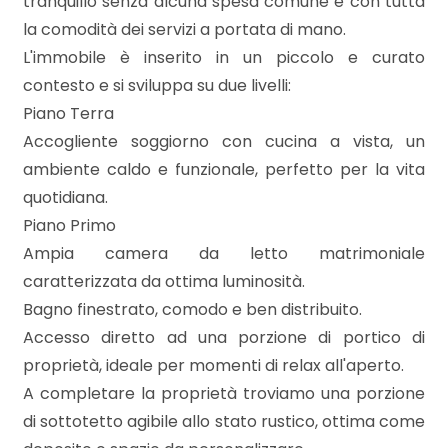
tranquillo senza alcuna spesa comune e con tutta
mq
la comodità dei servizi a portata di mano.
L'immobile è inserito in un piccolo e curato
contesto e si sviluppa su due livelli:
Piano Terra
Accogliente soggiorno con cucina a vista, un
ambiente caldo e funzionale, perfetto per la vita
Locali
quotidiana.
minimi
Piano Primo
Ampia camera da letto matrimoniale
Qualsiasi
caratterizzata da ottima luminosità.
Bagno finestrato, comodo e ben distribuito.
1
Accesso diretto ad una porzione di portico di
proprietà, ideale per momenti di relax all'aperto.
A completare la proprietà troviamo una porzione
2
di sottotetto agibile allo stato rustico, ottima come