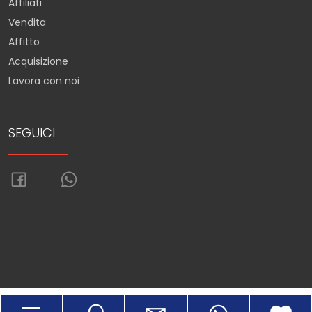
Affiliati
Vendita
Affitto
Acquisizione
Lavora con noi
SEGUICI
Torna su
Sitemap
Privacy Policy
Cookie Policy