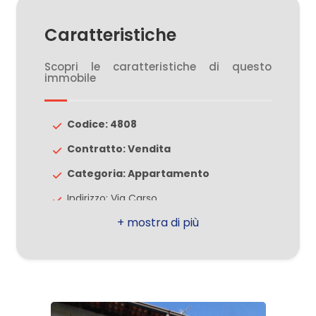
Caratteristiche
3
Scopri le caratteristiche di questo
immobile
4
5
Codice: 4808
Contratto: Vendita
5+
Categoria: Appartamento
Indirizzo: Via Carso
Camere
Comune: Lazzate
minime
Totale mq: 60 mq
Qualsiasi
Camere: 1
Bagni: 1
1