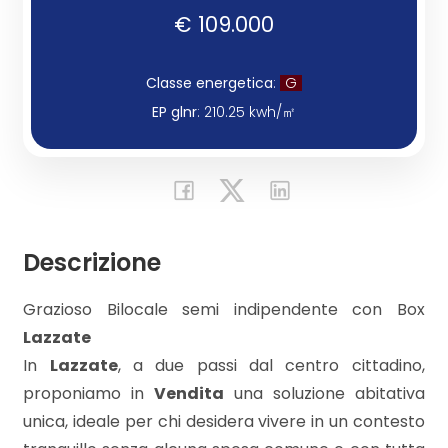
€ 109.000
Commerciali
Classe energetica
:
G
Industriali
EP glnr
: 210.25 kwh/㎡
Terreni
Prezzo
Descrizione
Grazioso Bilocale semi indipendente con Box
Lazzate
In
Lazzate
, a due passi dal centro cittadino,
proponiamo in
Vendita
una soluzione abitativa
unica, ideale per chi desidera vivere in un contesto
Totale