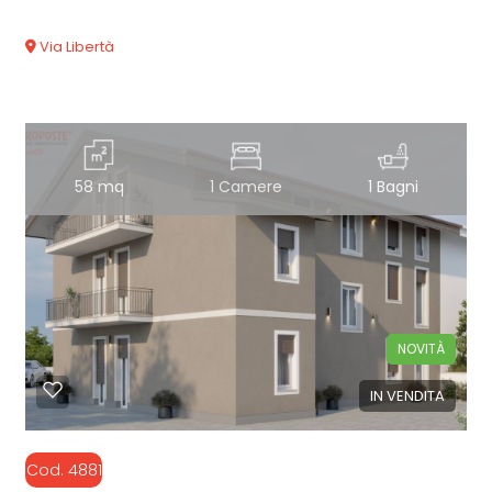
Via Libertà
58 mq
1 Camere
1 Bagni
NOVITÀ
IN VENDITA
Cod. 4881