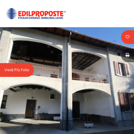
Codice
HOME
CHI
Contratto
SIAMO
Qualsiasi
AFFILIATI
Vedi Più Foto
Vendita
VENDITA
Affitto
AFFITTO
ACQUISIZIONE
Scegli
dove
LAVORA