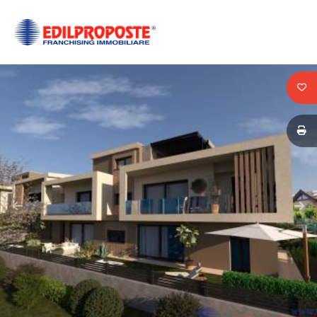
Codice
HOME
CHI
Contratto
SIAMO
Qualsiasi
AFFILIATI
Vendita
VENDITA
Affitto
AFFITTO
ACQUISIZIONE
Scegli
dove
LAVORA