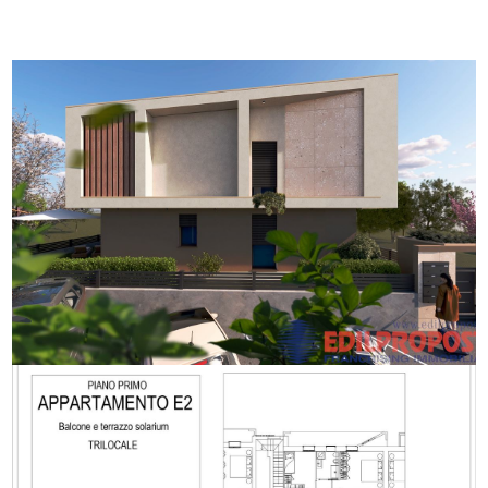
Piani totali: 1
Giardino
Riscaldamento: Autonomo
Anno di costruzione: 2026
Posto auto/Box
Stato attuale: In costruzione
Terrazzo: Presente, 110 mq
Balcone/Terrazzo
Cucina: A vista
Ascensore
Arredato
Nuova costruzione
Lusso