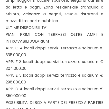
ampi soggiorni, cucine spaziose, eleganti camere
3
da letto e bagni. Zona residenziale tranquilla a
Misinto, vicinanza a negozi, scuole, ristoranti e
4
mezzi di trasporto pubblico
ULTIME DISPONIBILITA'
5
PIANI PRIMI CON TERRAZZI OLTRE AMPI E
INTROVABILI SOLARIUM
5+
APP. G 4 locali doppi servizi terrazzo e solarium €
335.000,00
Bagni
APP. F 3 locali doppi servizi terrazzo e solarium €
minimi
304.000,00
APP. E 3 locali doppi servizi terrazzo e solarium €
Qualsiasi
298.000,00
APP. D 4 locali doppi servizi terrazzo e solarium €
1
350.000,00
POSSIBILITA' DI BOX A PARTE DEL PREZZO A PARTIRE
2