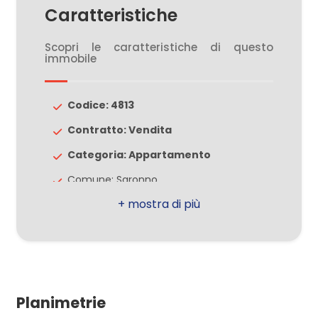
Caratteristiche
2
Scopri le caratteristiche di questo
immobile
3
Codice: 4813
4
Contratto: Vendita
Categoria: Appartamento
5
Comune: Saronno
5+
Totale mq: 96 mq
Camere: 2
Altre
Bagni: 2
opzioni
Locali: 3
-
Planimetrie
Piano: 1
multiscelta