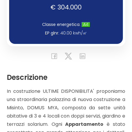
€ 304.000
Commerciali
Classe energetica
:
A4
Industriali
EP glnr
: 40.00 kwh/㎡
Terreni
Prezzo
Descrizione
In costruzione ULTIME DISPONIBILITA' proponiamo
una straordinaria palazzina di nuova costruzione a
Misinto, DOMUS MYA, composta da sette unità
abitative di 3 e 4 locali con doppi servizi, giardino e
terrazzi solarium. Ogni
Appartamento
è stato
Totale