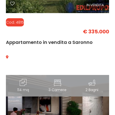
IN VENDITA
Cod. 4815
€ 335.000
Appartamento in vendita a Saronno
114 mq
3 Camere
2 Bagni