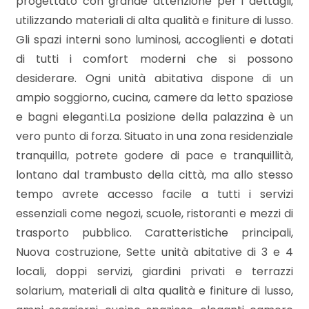
progettato con grande attenzione per i dettagli,
mq
utilizzando materiali di alta qualità e finiture di lusso.
Gli spazi interni sono luminosi, accoglienti e dotati
di tutti i comfort moderni che si possono
desiderare. Ogni unità abitativa dispone di un
ampio soggiorno, cucina, camere da letto spaziose
e bagni eleganti.La posizione della palazzina è un
Locali
vero punto di forza. Situato in una zona residenziale
minimi
tranquilla, potrete godere di pace e tranquillità,
lontano dal trambusto della città, ma allo stesso
Qualsiasi
tempo avrete accesso facile a tutti i servizi
essenziali come negozi, scuole, ristoranti e mezzi di
1
trasporto pubblico. Caratteristiche principali,
Nuova costruzione, Sette unità abitative di 3 e 4
locali, doppi servizi, giardini privati e terrazzi
2
solarium, materiali di alta qualità e finiture di lusso,