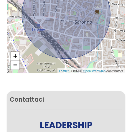
+
−
Leaflet
| OSM ©
OpenStreetMap
contributors
Contattaci
LEADERSHIP