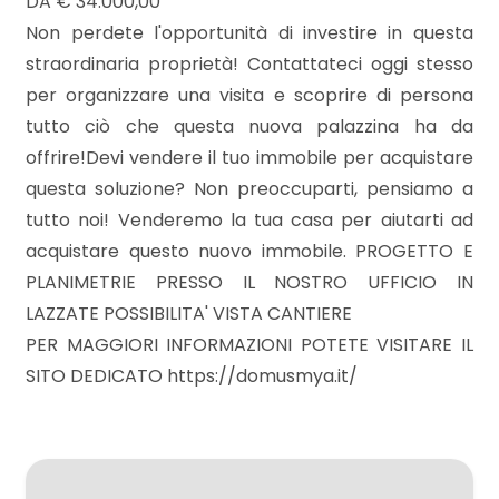
DA € 34.000,00
Non perdete l'opportunità di investire in questa
3
straordinaria proprietà! Contattateci oggi stesso
per organizzare una visita e scoprire di persona
tutto ciò che questa nuova palazzina ha da
4
offrire!Devi vendere il tuo immobile per acquistare
questa soluzione? Non preoccuparti, pensiamo a
5
tutto noi! Venderemo la tua casa per aiutarti ad
acquistare questo nuovo immobile. PROGETTO E
5+
PLANIMETRIE PRESSO IL NOSTRO UFFICIO IN
LAZZATE POSSIBILITA' VISTA CANTIERE
Camere
PER MAGGIORI INFORMAZIONI POTETE VISITARE IL
minime
SITO DEDICATO https://domusmya.it/
Qualsiasi
1