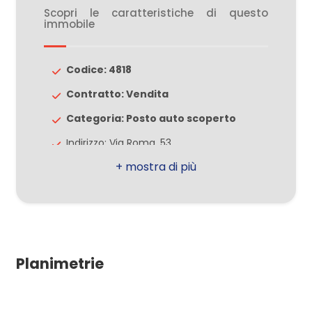
3
Scopri le caratteristiche di questo
immobile
4
Codice: 4818
5
Contratto: Vendita
Categoria: Posto auto scoperto
5+
Indirizzo: Via Roma, 53
Comune: Lazzate
Bagni
minimi
Totale mq: 12 mq
Locali: 1
Qualsiasi
Stato conservazione: Buono
Planimetrie
1
2