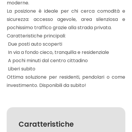
mq
moderne.
La posizione è ideale per chi cerca comodità e
sicurezza: accesso agevole, area silenziosa e
pochissimo traffico grazie alla strada privata.
Caratteristiche principali:
 Due posti auto scoperti
 In via a fondo cieco, tranquilla e residenziale
Locali
 A pochi minuti dal centro cittadino
minimi
 Liberi subito
Ottima soluzione per residenti, pendolari o come
Qualsiasi
investimento. Disponibili da subito!
1
2
Caratteristiche