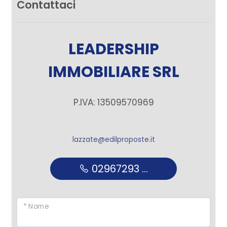
Contattaci
Giardino
LEADERSHIP
Posto auto/Box
IMMOBILIARE SRL
Balcone/Terrazzo
P.IVA: 13509570969
Ascensore
Arredato
lazzate@edilproposte.it
02967293 ...
Nuova costruzione
Lusso
* Nome