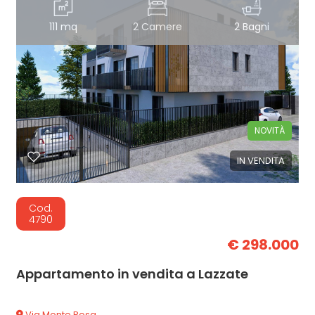
111 mq
2 Camere
2 Bagni
NOVITÀ
IN VENDITA
Cod.
4790
€ 298.000
Appartamento in vendita a Lazzate
Via Monte Rosa