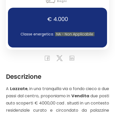
Bagni
Commerciali
€ 4.000
Industriali
Classe energetica
:
NA - Non Applicabile
Terreni
Prezzo
Descrizione
A
Lazzate
, in una tranquilla via a fondo cieco a due
passi dal centro, proponiamo in
Vendita
due posti
auto scoperti € 4000,00 cad . situati in un contesto
residenziale curato e circondato da palazzine
Totale