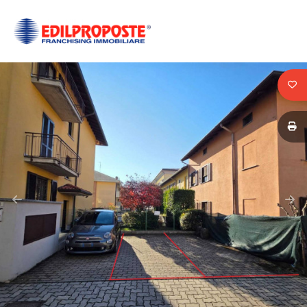
Codice
HOME
CHI
Contratto
SIAMO
Qualsiasi
AFFILIATI
Vendita
VENDITA
Affitto
AFFITTO
ACQUISIZIONE
Scegli
dove
LAVORA