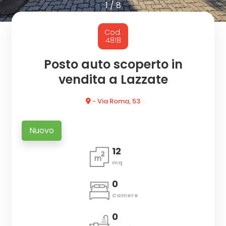
cercare
1
/
8
CON
Provincia
Cod.
NOI
4818
Comune
Posto auto scoperto in
vendita a Lazzate
- Via Roma, 53
Nuovo
Tipologia
12
-
mq
multiscelta
0
Qualsiasi
Camere
0
Residenziali