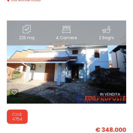
225 mq
4 Camere
2 Bagni
IN VENDITA
Cod.
4754
€ 348.000