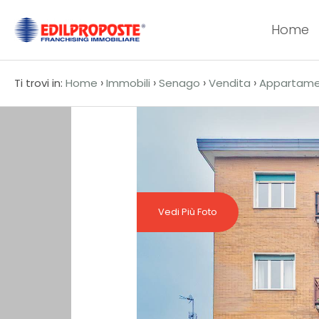
Home
Codice
HOME
›
›
›
›
Ti trovi in:
Home
Immobili
Senago
Vendita
Appartam
CHI
Contratto
SIAMO
Qualsiasi
AFFILIATI
Vendita
VENDITA
Vedi Più Foto
Affitto
AFFITTO
ACQUISIZIONE
Scegli
dove
LAVORA