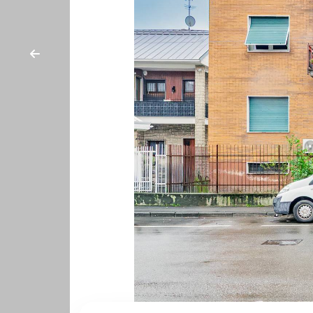
cercare
CON
Provincia
NOI
Comune
Tipologia
-
multiscelta
Qualsiasi
Residenziali