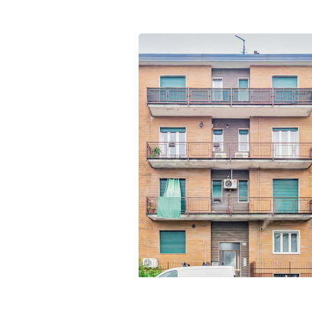
Giardino
Posto auto/Box
Balcone/Terrazzo
Ascensore
Arredato
Nuova costruzione
Lusso