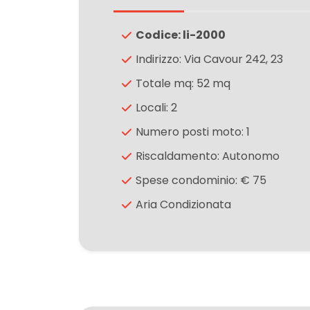
Codice: li-2000
3
Indirizzo: Via Cavour 242, 23
4
Totale mq: 52 mq
Locali: 2
5
Numero posti moto: 1
Riscaldamento: Autonomo
5+
Spese condominio: € 75
Aria Condizionata
Camere
minime
Qualsiasi
1