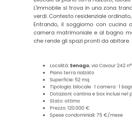
mq
L'immobile si trova in una zona tranq
verdi. Contesto residenziale ordinat
Entrando, il soggiorno con cucina 
camera matrimoniale e al bagno mode
che rende gli spazi pronti da abitare.
Locali
minimi
Località:
Senago
, via Cavour 242 n
Piano terra rialzato
Superficie: 52 mq
Qualsiasi
Tipologia: bilocale · 1 camera · 1 ba
Dotazioni: cantina e box inclusi nel 
1
Stato: ottimo
Prezzo: 120.000 €
Spese condominiali: 75 €/mese
2