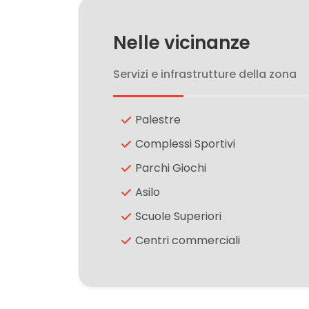
2
Nelle vicinanze
Servizi e infrastrutture della zona
3
4
Palestre
Complessi Sportivi
5
Parchi Giochi
Asilo
5+
Scuole Superiori
Centri commerciali
Altre
opzioni
-
multiscelta