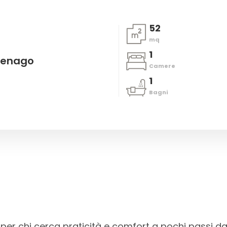
52
mq
1
Senago
Camere
1
Bagni
e per chi cerca praticità e comfort a pochi passi dai