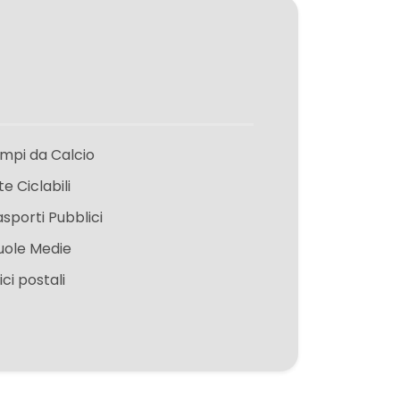
mpi da Calcio
te Ciclabili
asporti Pubblici
uole Medie
ici postali