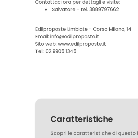
3
Contattaci ora per dettagli e visite:
Salvatore - tel. 3889797662
4
Edilproposte Limbiate - Corso Milano, 14
Email: info@edilproposte.it
5
Sito web: www.edilproposte.it
Tel.: 02 9905 1345
5+
Bagni
minimi
Qualsiasi
Caratteristiche
1
Scopri le caratteristiche di questo
2