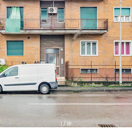
1
/
18