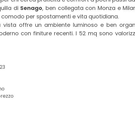
uilla di
Senago
, ben collegata con Monza e Milan
o, comodo per spostamenti e vita quotidiana.
a vista offre un ambiente luminoso e ben orga
rno con finiture recenti. I 52 mq sono valorizz
°23
gno
prezzo