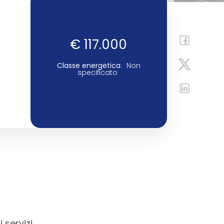
€ 117.000
Classe energetica
:
Non
specificato
 servizi.