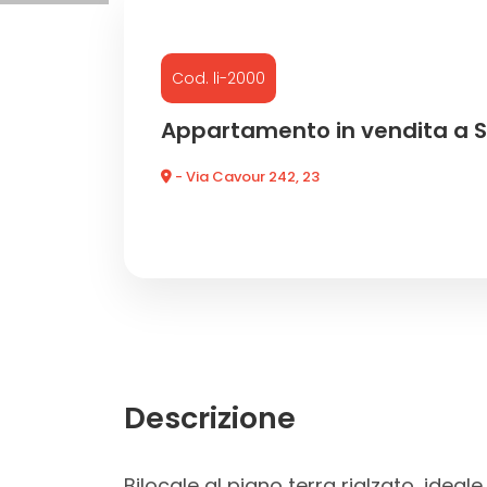
Commerciali
Cod. li-2000
Industriali
Appartamento in vendita a 
- Via Cavour 242, 23
Terreni
Prezzo
Descrizione
Totale
Bilocale al piano terra rialzato, ideal