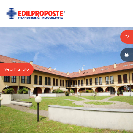
Codice
HOME
CHI
Contratto
SIAMO
Qualsiasi
AFFILIATI
Vedi Più Foto
Vendita
VENDITA
Affitto
AFFITTO
ACQUISIZIONE
Scegli
dove
LAVORA