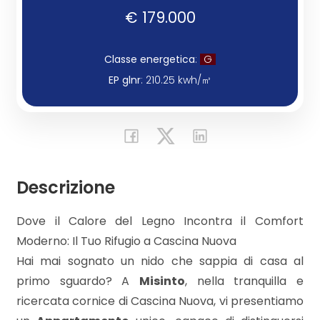
€ 179.000
Commerciali
Classe energetica
:
G
Industriali
EP glnr
: 210.25 kwh/㎥
Terreni
Prezzo
Descrizione
Dove il Calore del Legno Incontra il Comfort
Moderno: Il Tuo Rifugio a Cascina Nuova
Hai mai sognato un nido che sappia di casa al
primo sguardo? A
Misinto
, nella tranquilla e
ricercata cornice di Cascina Nuova, vi presentiamo
Totale