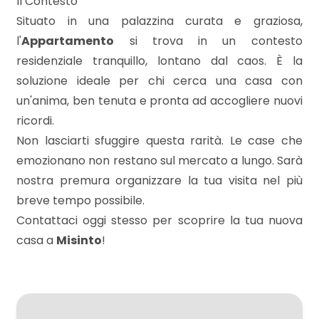
Il Contesto
Situato in una palazzina curata e graziosa,
3
l'
Appartamento
si trova in un contesto
residenziale tranquillo, lontano dal caos. È la
soluzione ideale per chi cerca una casa con
4
un'anima, ben tenuta e pronta ad accogliere nuovi
ricordi.
5
Non lasciarti sfuggire questa rarità. Le case che
emozionano non restano sul mercato a lungo. Sarà
5+
nostra premura organizzare la tua visita nel più
breve tempo possibile.
Camere
Contattaci oggi stesso per scoprire la tua nuova
minime
casa a
Misinto
!
Qualsiasi
1