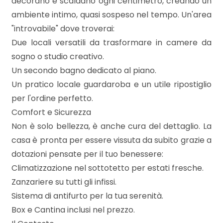
decorano e scaldano ogni centimetro, creando un
3
ambiente intimo, quasi sospeso nel tempo. Un'area
"introvabile" dove troverai:
4
Due locali versatili da trasformare in camere da
sogno o studio creativo.
5
Un secondo bagno dedicato al piano.
Un pratico locale guardaroba e un utile ripostiglio
5+
per l'ordine perfetto.
Comfort e Sicurezza
Bagni
Non è solo bellezza, è anche cura del dettaglio. La
minimi
casa è pronta per essere vissuta da subito grazie a
dotazioni pensate per il tuo benessere:
Qualsiasi
Climatizzazione nel sottotetto per estati fresche.
Zanzariere su tutti gli infissi.
1
Sistema di antifurto per la tua serenità.
Box e Cantina inclusi nel prezzo.
2