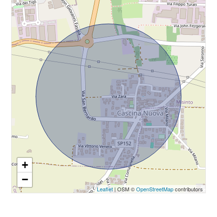
+
−
Leaflet
| OSM ©
OpenStreetMap
contributors