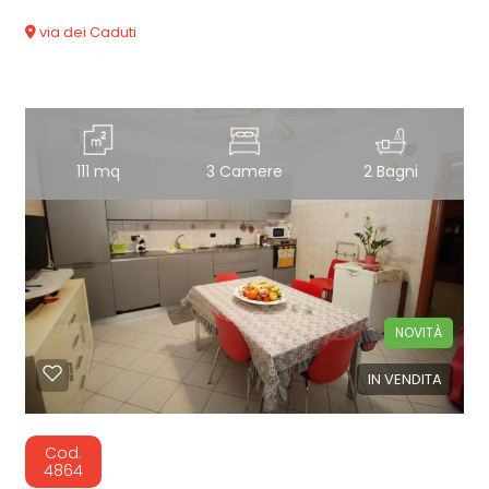
via dei Caduti
111 mq
3 Camere
2 Bagni
NOVITÀ
IN VENDITA
Cod.
4864