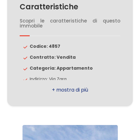
Caratteristiche
2
Scopri le caratteristiche di questo
immobile
3
Codice: 4857
4
Contratto: Vendita
Categoria: Appartamento
5
Indirizzo: Via Zara
5+
Comune: Misinto
Totale mq: 116 mq
Altre
Camere: 2
opzioni
Bagni: 2
-
Locali: 3
multiscelta