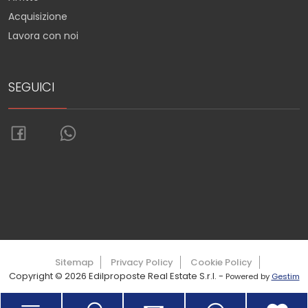
Acquisizione
Lavora con noi
SEGUICI
Torna su
Sitemap
Privacy Policy
Cookie Policy
Copyright © 2026 Edilproposte Real Estate S.r.l. -
Powered by
Gestim