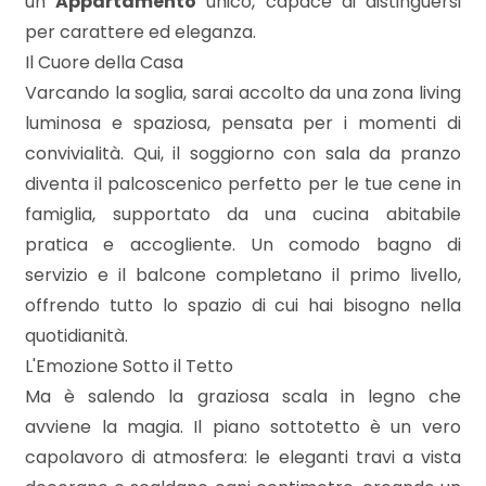
un
Appartamento
unico, capace di distinguersi
mq
per carattere ed eleganza.
Il Cuore della Casa
Varcando la soglia, sarai accolto da una zona living
luminosa e spaziosa, pensata per i momenti di
convivialità. Qui, il soggiorno con sala da pranzo
diventa il palcoscenico perfetto per le tue cene in
Locali
famiglia, supportato da una cucina abitabile
minimi
pratica e accogliente. Un comodo bagno di
servizio e il balcone completano il primo livello,
Qualsiasi
offrendo tutto lo spazio di cui hai bisogno nella
quotidianità.
1
L'Emozione Sotto il Tetto
Ma è salendo la graziosa scala in legno che
avviene la magia. Il piano sottotetto è un vero
2
capolavoro di atmosfera: le eleganti travi a vista