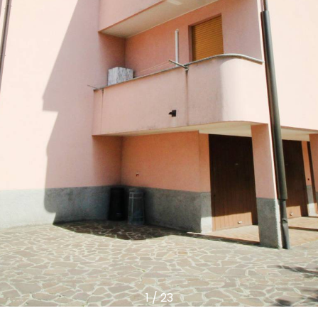
1
/
23