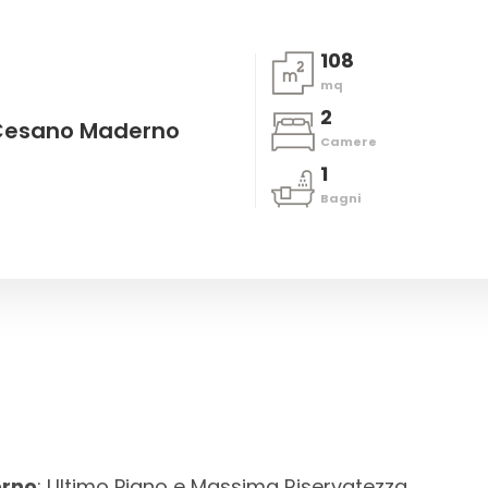
108
mq
2
 Cesano Maderno
Camere
1
Bagni
rno
: Ultimo Piano e Massima Riservatezza