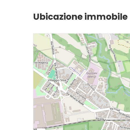
Giardino
Ubicazione immobile
Posto auto/Box
Balcone/Terrazzo
Ascensore
Arredato
Nuova costruzione
Lusso