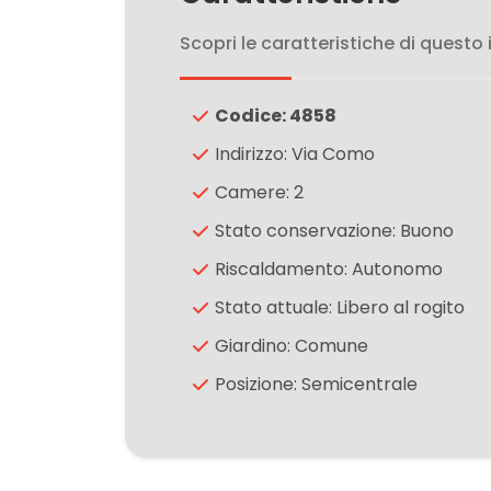
Scopri le caratteristiche di questo
3
Codice: 4858
4
Indirizzo: Via Como
5
Camere: 2
Stato conservazione: Buono
5+
Riscaldamento: Autonomo
Stato attuale: Libero al rogito
Camere
Giardino: Comune
minime
Posizione: Semicentrale
Qualsiasi
1