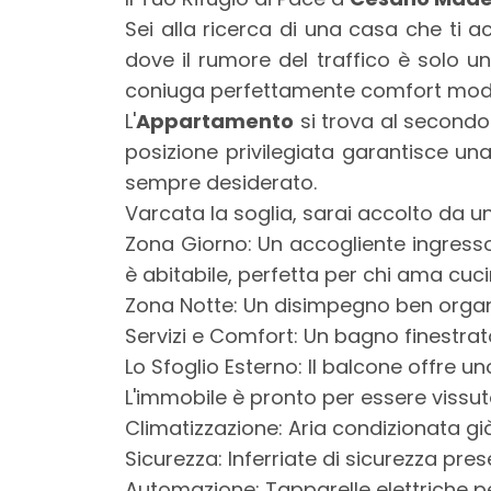
mq
Sei alla ricerca di una casa che ti 
dove il rumore del traffico è solo 
coniuga perfettamente comfort moder
L'
Appartamento
si trova al secondo
posizione privilegiata garantisce una 
sempre desiderato.
Varcata la soglia, sarai accolto da u
Locali
Zona Giorno: Un accogliente ingresso 
minimi
è abitabile, perfetta per chi ama cucin
Zona Notte: Un disimpegno ben organ
Qualsiasi
Servizi e Comfort: Un bagno finestrato
Lo Sfoglio Esterno: Il balcone offre u
1
L'immobile è pronto per essere vissut
Climatizzazione: Aria condizionata già
2
Sicurezza: Inferriate di sicurezza prese
Automazione: Tapparelle elettriche pe