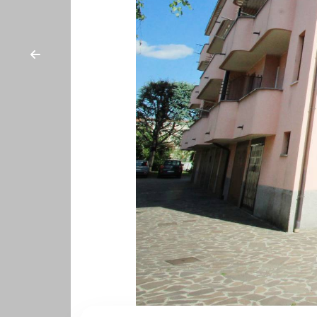
cercare
CON
Provincia
NOI
Comune
Tipologia
-
multiscelta
Qualsiasi
Residenziali