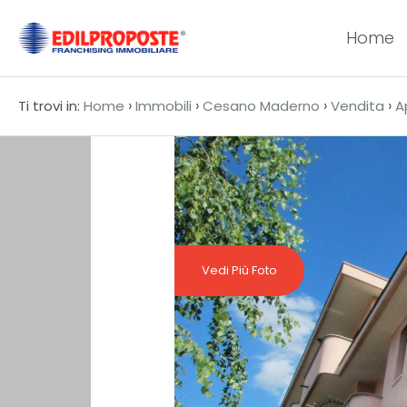
Home
Codice
HOME
›
›
›
›
Ti trovi in:
Home
Immobili
Cesano Maderno
Vendita
A
CHI
Contratto
SIAMO
Qualsiasi
AFFILIATI
Vendita
VENDITA
Vedi Più Foto
Affitto
AFFITTO
ACQUISIZIONE
Scegli
dove
LAVORA