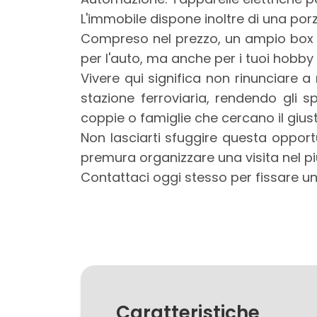
3
L'immobile dispone inoltre di una por
Compreso nel prezzo, un ampio box d
4
per l'auto, ma anche per i tuoi hobby
Vivere qui significa non rinunciare a
5
stazione ferroviaria, rendendo gli 
coppie o famiglie che cercano il giusto
5+
Non lasciarti sfuggire questa opportu
premura organizzare una visita nel p
Bagni
Contattaci oggi stesso per fissare 
minimi
Qualsiasi
1
Caratteristiche
2