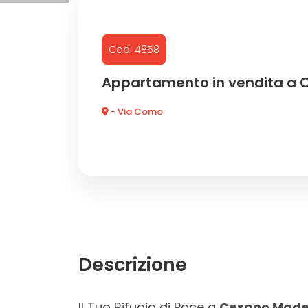
Commerciali
Cod. 4858
Industriali
Appartamento in vendita a
- Via Como
Terreni
Prezzo
Descrizione
Totale
Il Tuo Rifugio di Pace a
Cesano Made