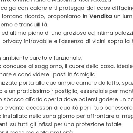
accolga con calore e ti protegga dal caos cittadin
un lontano ricordo, proponiamo in
Vendita
un lum
no e tranquillità.
 ed ultimo piano di una graziosa ed intima palazz
privacy introvabile e l'assenza di vicini sopra la
n ambiente curato e funzionale:
conduce al soggiorno, il cuore della casa, ideale 
are e condividere i pasti in famiglia.
izzato porta alle due ampie camere da letto, spaz
 e un praticissimo ripostiglio, essenziale per mant
no sbocco all'aria aperta dove potersi godere un ca
o e vanta accessori di qualità per il tuo benessere
 installata nella zona giorno per affrontare al megl
nti su tutti gli infissi per una protezione totale.
r il massimo della praticità.