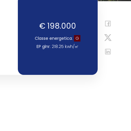
€ 198.000
Classe energetica
:
G
EP glnr
: 218.25 kwh/㎡