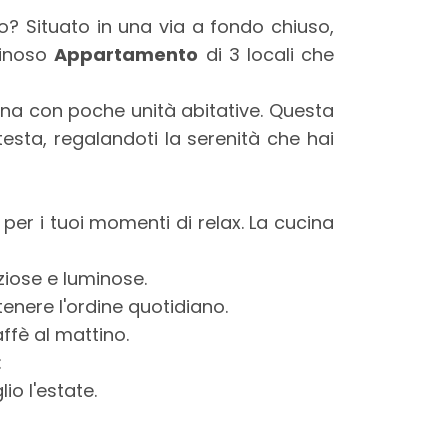
o? Situato in una via a fondo chiuso,
inoso
Appartamento
di 3 locali che
ina con poche unità abitative. Questa
 testa, regalandoti la serenità che hai
per i tuoi momenti di relax. La cucina
iose e luminose.
enere l'ordine quotidiano.
ffè al mattino.
:
io l'estate.