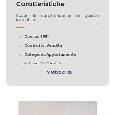
Caratteristiche
2
Scopri le caratteristiche di questo
immobile
3
Codice: 4861
4
Contratto: Vendita
Categoria: Appartamento
5
Indirizzo: Via Genova
Comune: Lazzate
5+
Totale mq: 58 mq
Camere: 1
Altre
opzioni
Bagni: 1
-
Locali: 2
multiscelta