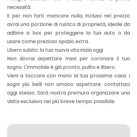
necessità.
E per non farti mancare nulla, incluso nel prezzo
3
avrai una porzione di rustico di proprietà, ideale da
adibire a box per proteggere la tua auto o da
4
usare come prezioso spazio extra.
Libero subito: la tua nuova vita inizia oggi
5
Non dovrai aspettare mesi per coronare il tuo
sogno. L'immobile è già pronto, pulito e libero.
5+
Vieni a toccare con mano la tua prossima casa. I
sogni più belli non amano aspettare: contattaci
Camere
oggi stesso. Sarà nostra premura organizzare una
minime
visita esclusiva nel più breve tempo possibile.
Qualsiasi
1