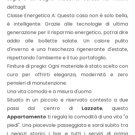
3
dettagli.
Classe Energetica A: Questa casa non è solo bella,
4
è intelligente. Grazie alle tecnologie di ultima
generazione per il risparmio energetico, potrai dire
5
addio alle bollette salate. Un calore pulito
d'inverno e una freschezza rigenerante d'estate,
5+
rispettando l'ambiente e il tuo portafoglio.
Finiture di pregio: Ogni materiale è stato scelto con
cura per offrirti eleganza, modernità e zero
Bagni
minimi
pensieri di manutenzione.
Una vita comoda e a misura d'uomo
Qualsiasi
Situato in un piccolo e riservato contesto a due
passi dal centro di
Lazzate
, questo
Appartamento
ti regala la comodità di una vita "a
1
piedi". Una piacevole passeggiata e sarai subito tra
i negozi storici, i bar e tutti i servizi di prima
2