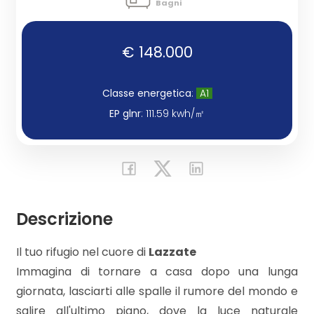
Bagni
Commerciali
€ 148.000
Industriali
Classe energetica
:
A1
EP glnr
: 111.59 kwh/㎡
Terreni
Prezzo
Descrizione
Il tuo rifugio nel cuore di
Lazzate
Immagina di tornare a casa dopo una lunga
giornata, lasciarti alle spalle il rumore del mondo e
Totale
salire all'ultimo piano, dove la luce naturale