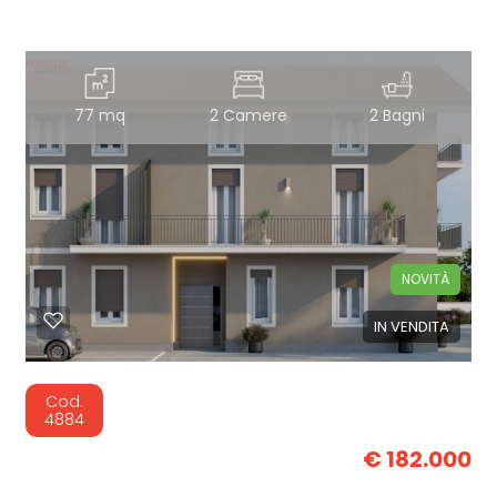
77 mq
2 Camere
2 Bagni
NOVITÀ
IN VENDITA
Cod.
4884
€ 182.000