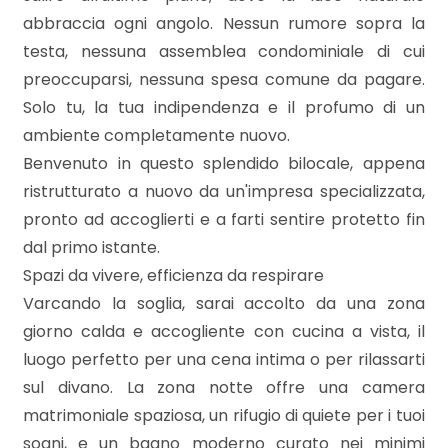
mq
abbraccia ogni angolo. Nessun rumore sopra la
testa, nessuna assemblea condominiale di cui
preoccuparsi, nessuna spesa comune da pagare.
Solo tu, la tua indipendenza e il profumo di un
ambiente completamente nuovo.
Benvenuto in questo splendido bilocale, appena
ristrutturato a nuovo da un'impresa specializzata,
Locali
pronto ad accoglierti e a farti sentire protetto fin
minimi
dal primo istante.
Spazi da vivere, efficienza da respirare
Qualsiasi
Varcando la soglia, sarai accolto da una zona
giorno calda e accogliente con cucina a vista, il
1
luogo perfetto per una cena intima o per rilassarti
sul divano. La zona notte offre una camera
2
matrimoniale spaziosa, un rifugio di quiete per i tuoi
sogni, e un bagno moderno curato nei minimi