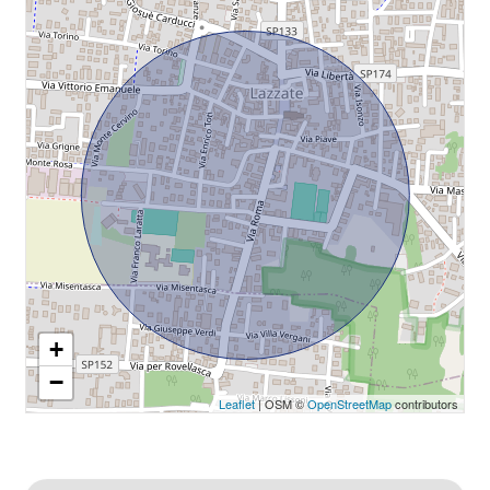
+
−
Leaflet
| OSM ©
OpenStreetMap
contributors