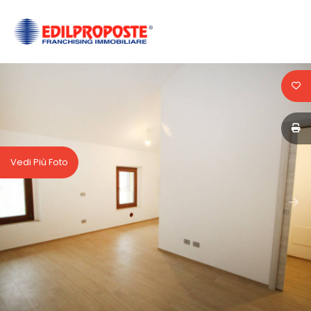
Codice
HOME
CHI
Contratto
SIAMO
Qualsiasi
AFFILIATI
Vedi Più Foto
Vendita
VENDITA
Affitto
AFFITTO
ACQUISIZIONE
Scegli
dove
LAVORA