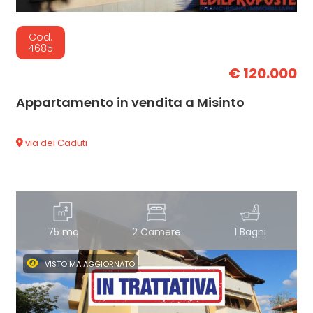
Cod.
4685
€ 120.000
Appartamento in vendita a Misinto
via dei Caduti
75 mq
2 Camere
1 Bagni
VISTO MA AGGIORNATO