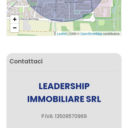
+
−
Leaflet
| OSM ©
OpenStreetMap
contributors
Contattaci
LEADERSHIP
IMMOBILIARE SRL
P.IVA: 13509570969