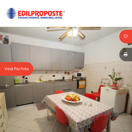
Codice
HOME
CHI
Contratto
SIAMO
Qualsiasi
AFFILIATI
Vedi Più Foto
Vendita
VENDITA
Affitto
AFFITTO
ACQUISIZIONE
Scegli
dove
LAVORA