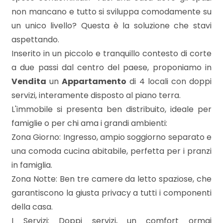
mq
non mancano e tutto si sviluppa comodamente su
un unico livello? Questa è la soluzione che stavi
aspettando.
Inserito in un piccolo e tranquillo contesto di corte
a due passi dal centro del paese, proponiamo in
Vendita
un
Appartamento
di 4 locali con doppi
servizi, interamente disposto al piano terra.
Locali
L'immobile si presenta ben distribuito, ideale per
minimi
famiglie o per chi ama i grandi ambienti:
Zona Giorno: Ingresso, ampio soggiorno separato e
Qualsiasi
una comoda cucina abitabile, perfetta per i pranzi
in famiglia.
1
Zona Notte: Ben tre camere da letto spaziose, che
garantiscono la giusta privacy a tutti i componenti
2
della casa.
I Servizi: Doppi servizi, un comfort ormai