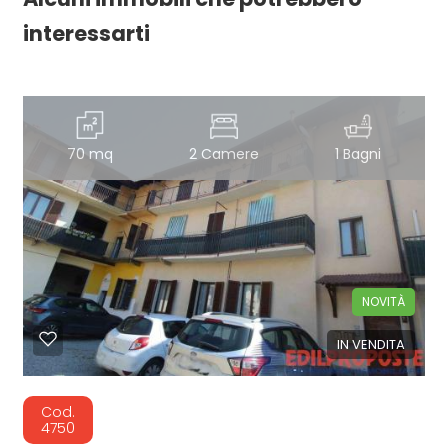
interessarti
70 mq
2 Camere
1 Bagni
NOVITÀ
IN VENDITA
Cod.
4750