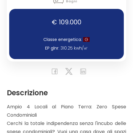
Bagni
Commerciali
€ 109.000
Industriali
Classe energetica
:
G
EP glnr
: 310.25 kwh/㎡
Terreni
Prezzo
Descrizione
Ampio 4 Locali al Piano Terra: Zero Spese
Condominiali
Cerchi la totale indipendenza senza l'incubo delle
Totale
spese condominiali? Vuoi una casa dove gli spazi