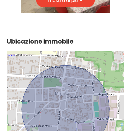
mostra di più
Posizione: Centrale
Giardino
Posto auto/Box
Ubicazione immobile
Balcone/Terrazzo
Ascensore
Arredato
Nuova costruzione
Lusso