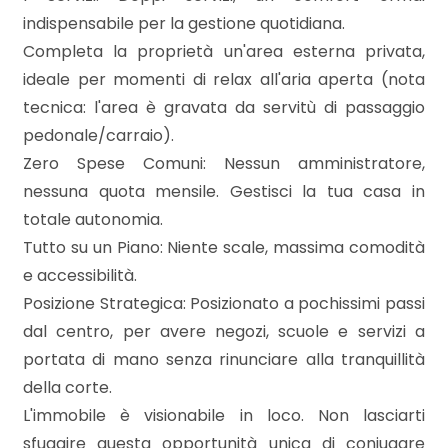
3
indispensabile per la gestione quotidiana.
Completa la proprietà un'area esterna privata,
4
ideale per momenti di relax all'aria aperta (nota
tecnica: l'area è gravata da servitù di passaggio
5
pedonale/carraio).
Zero Spese Comuni: Nessun amministratore,
5+
nessuna quota mensile. Gestisci la tua casa in
totale autonomia.
Tutto su un Piano: Niente scale, massima comodità
Bagni
minimi
e accessibilità.
Posizione Strategica: Posizionato a pochissimi passi
Qualsiasi
dal centro, per avere negozi, scuole e servizi a
portata di mano senza rinunciare alla tranquillità
della corte.
1
L'immobile è visionabile in loco. Non lasciarti
sfuggire questa opportunità unica di coniugare
2