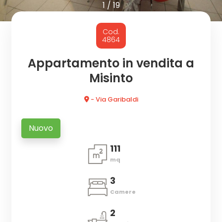
cercare
1
/
19
CON
Provincia
Cod.
NOI
4864
Comune
Appartamento in vendita a
Misinto
- Via Garibaldi
Nuovo
Tipologia
111
-
mq
multiscelta
3
Qualsiasi
Camere
2
Residenziali