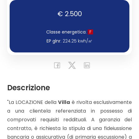
€ 2.500
Commerciali
Classe energetica
:
F
Industriali
EP glnr
: 224.25 kwh/㎥
Terreni
Prezzo
Descrizione
"La LOCAZIONE della
Villa
è rivolta esclusivamente
a una clientela referenziata in possesso di
comprovati requisiti reddituali. A garanzia del
contratto, è richiesta la stipula di una fideiussione
Totale
bancaria o assicurativa (di primaria escussione) a