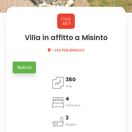
cercare
1
/
37
CON
Provincia
Cod.
NOI
4871
Comune
Villa in affitto a Misinto
- VIA PER BIRAGO
Nuovo
380
Tipologia
mq
-
multiscelta
4
Camere
Qualsiasi
3
Bagni
Residenziali