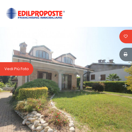
Codice
HOME
CHI
Contratto
SIAMO
Qualsiasi
AFFILIATI
Vedi Più Foto
Vendita
VENDITA
Affitto
AFFITTO
ACQUISIZIONE
Scegli
dove
LAVORA