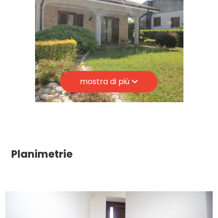
Numero posti auto coperti: 3
Riscaldamento: Autonomo
Posto auto: Coperto
Appartamenti Totali: 2
mostra di più
Anno di costruzione: 1983
Stato attuale: Libero al rogito
Soffitta: Presente
Balconi: Presente
Terrazzo: Presente
Planimetrie
Giardino: Privato, 1.150 mq
Cucina: Abitabile
Box: Triplo, 66 mq