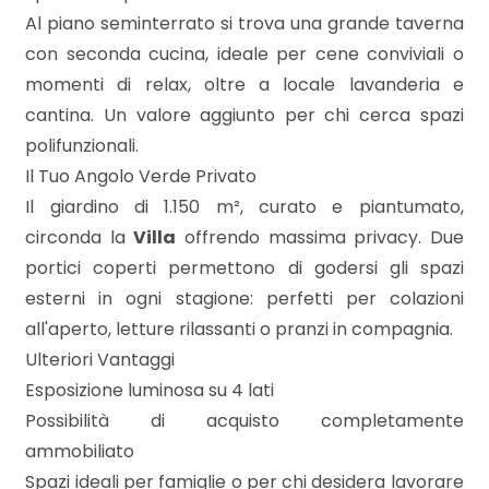
Al piano seminterrato si trova una grande taverna
con seconda cucina, ideale per cene conviviali o
3
momenti di relax, oltre a locale lavanderia e
cantina. Un valore aggiunto per chi cerca spazi
4
polifunzionali.
Il Tuo Angolo Verde Privato
5
Il giardino di 1.150 m², curato e piantumato,
circonda la
Villa
offrendo massima privacy. Due
5+
portici coperti permettono di godersi gli spazi
esterni in ogni stagione: perfetti per colazioni
Camere
all'aperto, letture rilassanti o pranzi in compagnia.
minime
Ulteriori Vantaggi
Esposizione luminosa su 4 lati
Qualsiasi
Possibilità di acquisto completamente
ammobiliato
Spazi ideali per famiglie o per chi desidera lavorare
1