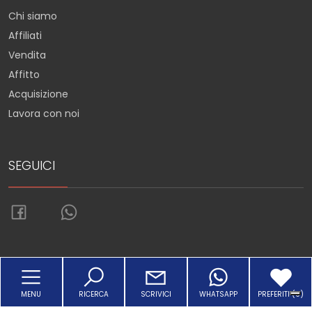
Chi siamo
Affiliati
Vendita
Affitto
Acquisizione
Lavora con noi
SEGUICI
Torna su
MENU
RICERCA
SCRIVICI
WHATSAPP
PREFERITI (
0
)