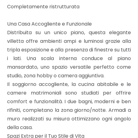
3
Completamente ristrutturata
4
Una Casa Accogliente e Funzionale
Distribuita su un unico piano, questa elegante
5
villetta offre ambienti ampi e luminosi grazie alla
tripla esposizione e alla presenza di finestre su tutti
5+
i lati. Una scala interna conduce al piano
mansardato, uno spazio versatile perfetto come
studio, zona hobby o camera aggiuntiva.
Bagni
Il soggiorno accogliente, la cucina abitabile e le
minimi
camere matrimoniali sono studiati per offrire
comfort e funzionalità. I due bagni, moderni e ben
Qualsiasi
rifiniti, completano la zona giorno/notte. Armadi a
muro realizzati su misura ottimizzano ogni angolo
1
della casa.
Spazi Extra per il Tuo Stile di Vita
2