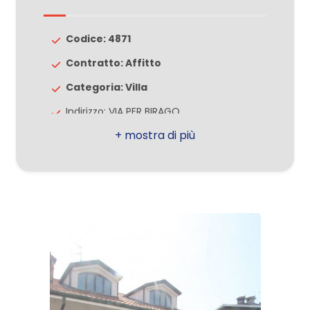
Giardino
Codice: 4871
Contratto: Affitto
Posto auto/Box
Categoria: Villa
Balcone/Terrazzo
Indirizzo: VIA PER BIRAGO
Comune: Misinto
Ascensore
Totale mq: 380 mq
Camere: 4
Arredato
Bagni: 3
Nuova costruzione
Locali: 5
Stato conservazione: Ottimo
Lusso
Numero posti auto scoperti: 2
Numero posti camper: 1