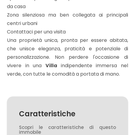
da casa
Zona silenziosa ma ben collegata ai principali
2
centri urbani
Contattaci per una visita
3
Una proprietà unica, pronta per essere abitata,
che unisce eleganza, praticità e potenziale di
4
personalizzazione. Non perdere l'occasione di
vivere in una
Villa
indipendente immersa nel
5
verde, con tutte le comodità a portata di mano.
5+
Altre
Caratteristiche
opzioni
-
Scopri le caratteristiche di questo
multiscelta
immobile