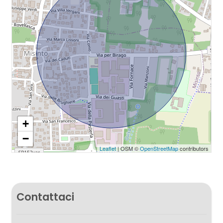
+
−
Leaflet
| OSM ©
OpenStreetMap
contributors
Contattaci