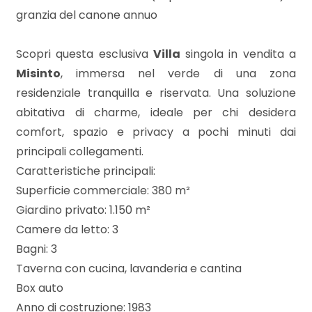
mq
granzia del canone annuo
Scopri questa esclusiva
Villa
singola in vendita a
Misinto
, immersa nel verde di una zona
residenziale tranquilla e riservata. Una soluzione
abitativa di charme, ideale per chi desidera
comfort, spazio e privacy a pochi minuti dai
Locali
principali collegamenti.
minimi
Caratteristiche principali:
Superficie commerciale: 380 m²
Qualsiasi
Giardino privato: 1.150 m²
Camere da letto: 3
1
Bagni: 3
Taverna con cucina, lavanderia e cantina
2
Box auto
Anno di costruzione: 1983