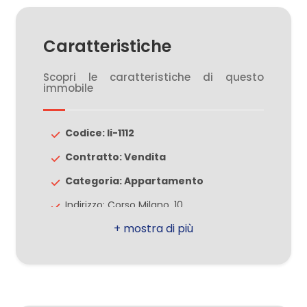
3
Caratteristiche
Scopri le caratteristiche di questo
4
immobile
5
Codice: li-1112
Contratto: Vendita
5+
Categoria: Appartamento
Indirizzo: Corso Milano, 10
Camere
minime
CAP: 20812
Comune: Limbiate
Qualsiasi
Totale mq: 65 mq
Camere: 1
1