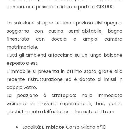
mq
cantina, con possibilità di box a parte a €18.000.
La soluzione si apre su uno spazioso disimpegno,
soggiorno con cucina semi-abitabile, bagno
finestrato con doccia e ampia camera
matrimoniale.
Tutti gli ambienti affacciano su un lungo balcone
Locali
esposto a est.
minimi
L'immobile si presenta in ottimo stato grazie alla
recente ristrutturazione ed è dotato di infissi in
Qualsiasi
doppio vetro.
La posizione è strategica: nelle immediate
1
vicinanze si trovano supermercati, bar, parco
giochi, fermata dell'autobus e fermata del tram.
2
Località:
Limbiate
, Corso Milano n°10