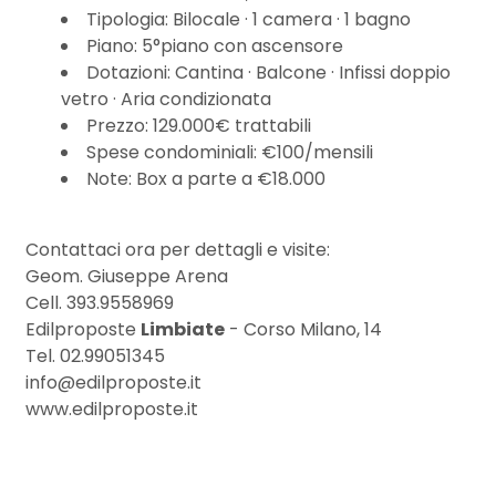
3
Tipologia: Bilocale · 1 camera · 1 bagno
Piano: 5°piano con ascensore
4
Dotazioni: Cantina · Balcone · Infissi doppio
vetro · Aria condizionata
Prezzo: 129.000€ trattabili
5
Spese condominiali: €100/mensili
Note: Box a parte a €18.000
5+
Contattaci ora per dettagli e visite:
Bagni
Geom. Giuseppe Arena
Cell. 393.9558969
minimi
Edilproposte
Limbiate
- Corso Milano, 14
Tel. 02.99051345
Qualsiasi
info@edilproposte.it
www.edilproposte.it
1
2