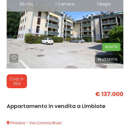
59 mq
1 Camere
1 Bagni
NOVITÀ
IN VENDITA
Cod. li-
1154
€ 137.000
Appartamento in vendita a Limbiate
Pinzano - Via Corinna Bruni