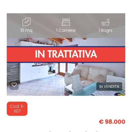
51 mq
1 Camere
1 Bagni
IN VENDITA
Cod. li-
1107
€ 98.000