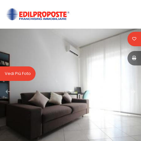
Codice
HOME
CHI
Contratto
SIAMO
Qualsiasi
AFFILIATI
Vedi Più Foto
Vendita
VENDITA
Affitto
AFFITTO
ACQUISIZIONE
Scegli
dove
LAVORA