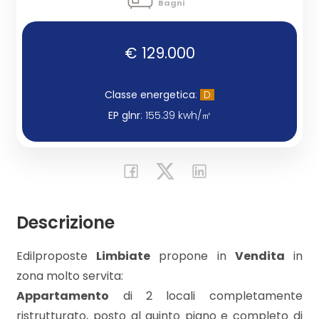
Bagni
Commerciali
€ 129.000
Industriali
Classe energetica
:
D
EP glnr
: 155.39 kwh/㎡
Terreni
Prezzo
Descrizione
Edilproposte
Limbiate
propone in
Vendita
in
zona molto servita:
Appartamento
di 2 locali completamente
Totale
ristrutturato, posto al quinto piano e completo di