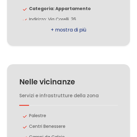
Categoria: Appartamento
2
Indirizzo: Via Corelli, 26
CAP: 20812
3
Comune: Limbiate
4
Zona: Villaggio del Sole
Totale mq: 52 mq
5
Camere: 2
Nelle vicinanze
Bagni: 1
5+
Locali: 2
Servizi e infrastrutture della zona
Stato conservazione: Buono
Altre
Piano: Su due livelli
Palestre
opzioni
-
Piani totali: 3
Centri Benessere
multiscelta