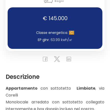
Bagni
Commerciali
€ 145.000
Industriali
Classe energetica
:
C
EP glnr
: 63.99 kwh/㎡
Terreni
Prezzo
Descrizione
Appartamento
con sottotetto 
Limbiate
, via
Corelli
Monolocale arredato con sottotetto collegato
Totale
internamente e box doppio incluso nel prezzo.