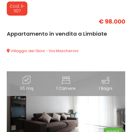
Cod. li-
1107
€ 98.000
Appartamento in vendita a Limbiate
Villaggio dei Giovi - Via Mascheroni
65 mq
1 Camere
1 Bagni
NOVITÀ