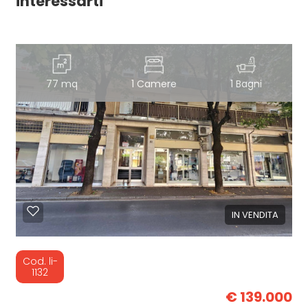
interessarti
77 mq
1 Camere
1 Bagni
IN VENDITA
Cod. li-
1132
€ 139.000