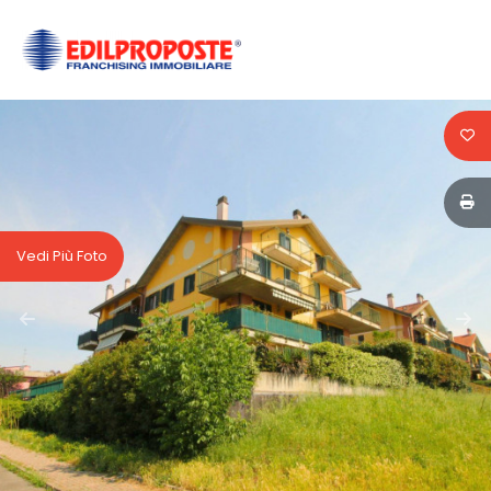
Codice
HOME
CHI
Contratto
SIAMO
Qualsiasi
AFFILIATI
Vedi Più Foto
Vendita
VENDITA
Affitto
AFFITTO
ACQUISIZIONE
Scegli
dove
LAVORA