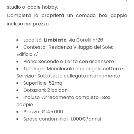
3
studio o locale hobby.
Completa la proprietà un comodo box doppio
4
incluso nel prezzo.
5
Località:
Limbiate
, via Corelli n°26
Contesto: 'Residenza Villaggio del Sole:
5+
Edificio A'
Piano: Secondo e Terzo con ascensore
Tipologia: Monolocale con angolo cottura ·
Bagni
Servizio · Sottotetto collegato internamente
minimi
Superficie: 52mq
Dotazioni: 2 balconi
Incluso: Arredamento completo · Box
Qualsiasi
doppio
Prezzo: €145.000
1
Spese condominiali: 1.000€/annui
2