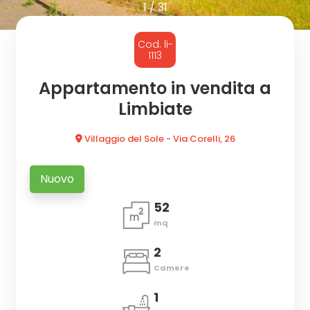
cercare
1
/
31
CON
Provincia
Cod. li-
NOI
1113
Comune
Appartamento in vendita a
Limbiate
Villaggio del Sole - Via Corelli, 26
Nuovo
Tipologia
52
-
mq
multiscelta
2
Qualsiasi
Camere
1
Residenziali