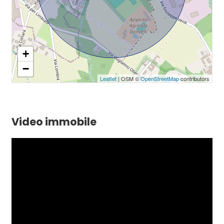
+
−
Leaflet
| OSM ©
OpenStreetMap
contributors
Video immobile