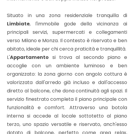
mq
Situato in una zona residenziale tranquilla di
Limbiate
, l'immobile gode della vicinanza ai
principali servizi, supermercati e collegamenti
verso Milano e Monza. Il contesto è riservato e ben
abitato, ideale per chi cerca praticità e tranquillità.
L'
Appartamento
si trova al secondo piano e
Locali
accoglie con un ambiente luminoso e ben
minimi
organizzato: la zona giorno con angolo cottura è
valorizzata dall'arredo già incluso e dall'accesso
Qualsiasi
diretto al balcone, che dona continuità agli spazi. Il
servizio finestrato completa il piano principale con
1
funzionalità e comfort. Attraverso una botola
interna si accede al locale sottotetto al piano
2
terzo, uno spazio versatile e riservato, anch'esso
dotato di balcone, perfetto come area relax,