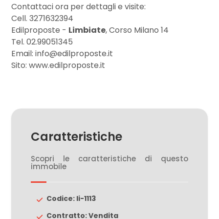
Contattaci ora per dettagli e visite:
Cell. 3271632394
3
Edilproposte -
Limbiate
, Corso Milano 14
Tel. 02.99051345
Email: info@edilproposte.it
4
Sito: www.edilproposte.it
5
5+
Caratteristiche
Camere
Scopri le caratteristiche di questo
minime
immobile
Qualsiasi
Codice: li-1113
1
Contratto: Vendita