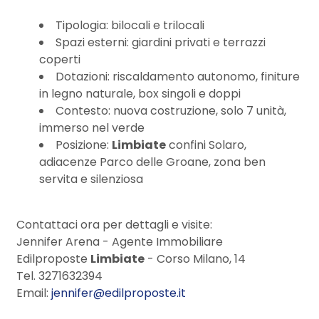
Tipologia: bilocali e trilocali
3
Spazi esterni: giardini privati e terrazzi
coperti
Dotazioni: riscaldamento autonomo, finiture
4
in legno naturale, box singoli e doppi
Contesto: nuova costruzione, solo 7 unità,
5
immerso nel verde
Posizione:
Limbiate
confini Solaro,
adiacenze Parco delle Groane, zona ben
5+
servita e silenziosa
Camere
Contattaci ora per dettagli e visite:
minime
Jennifer Arena - Agente Immobiliare
Edilproposte
Limbiate
- Corso Milano, 14
Qualsiasi
Tel. 3271632394
Email:
jennifer@edilproposte.it
1