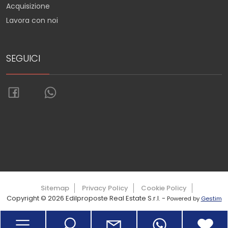
Acquisizione
Lavora con noi
SEGUICI
Torna su
Sitemap
Privacy Policy
Cookie Policy
Copyright © 2026 Edilproposte Real Estate S.r.l. -
Powered by
Gestim