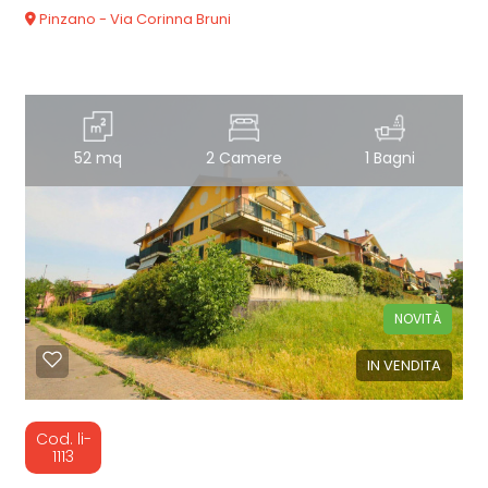
Pinzano - Via Corinna Bruni
52 mq
2 Camere
1 Bagni
NOVITÀ
IN VENDITA
Cod. li-
1113