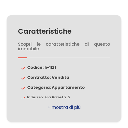
2
Caratteristiche
3
Scopri le caratteristiche di questo
4
immobile
5
Codice: li-1121
Contratto: Vendita
5+
Categoria: Appartamento
Indirizzo: Via Pizzetti, 3
Altre
CAP: 20812
opzioni
-
Comune: Limbiate
multiscelta
Totale mq: 89 mq