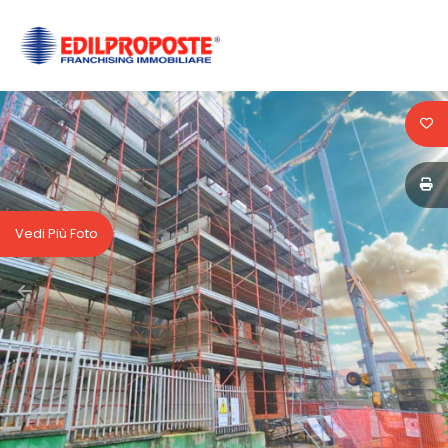
Codice
HOME
CHI
Contratto
SIAMO
Qualsiasi
AFFILIATI
Vedi Più Foto
Vendita
VENDITA
Affitto
AFFITTO
ACQUISIZIONE
Scegli
dove
LAVORA