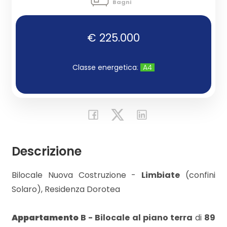
Bagni
Commerciali
€ 225.000
Industriali
Classe energetica
:
A4
Terreni
Prezzo
Descrizione
Bilocale Nuova Costruzione -
Limbiate
(confini
Solaro), Residenza Dorotea
Appartamento
B - Bilocale al piano terra
di
89
Totale