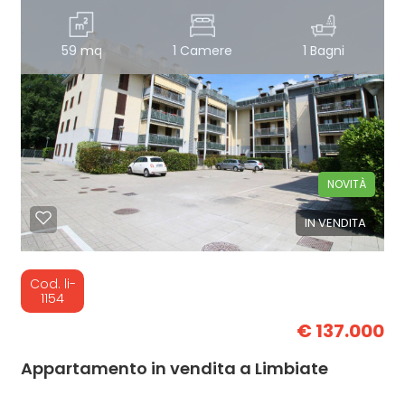
59 mq
1 Camere
1 Bagni
NOVITÀ
IN VENDITA
Cod. li-
1154
€ 137.000
Appartamento in vendita a Limbiate