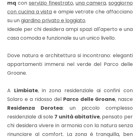
mq
mq
con
servizio finestrato
,
una camera
,
soggiorno
con cucina a vista
e ampie vetrate che affacciano
su un
giardino privato
e
loggiato
.
Ideale per chi desidera ampi spazi all'aperto e una
casa comoda e funzionale su un unico livello.
Dove natura e architettura si incontrano: eleganti
Locali
appartamenti immersi nel verde del Parco delle
minimi
Groane.
Qualsiasi
A
Limbiate
, in zona residenziale ai confini con
Solaro e a ridosso del
Parco delle Groane
, nasce
1
Residenza Dorotea
: un piccolo complesso
residenziale di sole
7 unità abitative
, pensato per
2
chi desidera vivere in armonia con la natura senza
rinunciare al comfort. La zona è tranquilla, ben