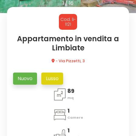
cercare
1
/
16
CON
Provincia
Cod. li-
NOI
1121
Comune
Appartamento in vendita a
Limbiate
- Via Pizzetti, 3
Nuovo
Lusso
Tipologia
89
-
mq
multiscelta
1
Qualsiasi
Camere
1
Residenziali