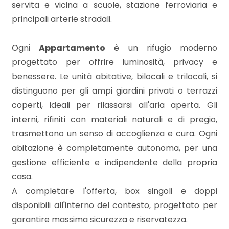
3
servita e vicina a scuole, stazione ferroviaria e
principali arterie stradali.
4
Ogni
Appartamento
è un rifugio moderno
5
progettato per offrire luminosità, privacy e
benessere. Le unità abitative, bilocali e trilocali, si
distinguono per gli ampi giardini privati o terrazzi
5+
coperti, ideali per rilassarsi all'aria aperta. Gli
interni, rifiniti con materiali naturali e di pregio,
Bagni
trasmettono un senso di accoglienza e cura. Ogni
minimi
abitazione è completamente autonoma, per una
gestione efficiente e indipendente della propria
Qualsiasi
casa.
A completare l'offerta, box singoli e doppi
1
disponibili all'interno del contesto, progettato per
garantire massima sicurezza e riservatezza.
2