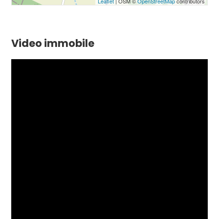
Leaflet
| OSM ©
OpenStreetMap
contributors
Video immobile