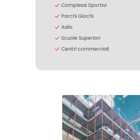
Complessi Sportivi
Giardino
Parchi Giochi
Asilo
Posto auto/Box
Scuole Superiori
Centri commerciali
Balcone/Terrazzo
Ascensore
Arredato
Nuova costruzione
Lusso