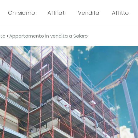
Chi siamo
Affiliati
Vendita
Affitto
›
to
Appartamento in vendita a Solaro