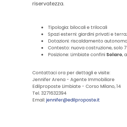
3
riservatezza.
4
Tipologia: bilocali e trilocali
5
Spazi esterni: giardini privati e terra
Dotazioni: riscaldamento autonomo, f
Contesto: nuova costruzione, solo 7
5+
Posizione: Limbiate confini
Solaro
, 
Bagni
Contattaci ora per dettagli e visite:
minimi
Jennifer Arena - Agente Immobiliare
Edilproposte Limbiate - Corso Milano, 14
Tel. 3271632394
Qualsiasi
Email:
jennifer@edilproposte.it
1
2