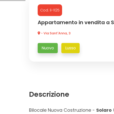
Cod. li-1125
Commerciali
Appartamento in vendita a S
Industriali
- Via Sant'Anna, 3
Terreni
Nuovo
Lusso
Prezzo
Descrizione
Totale
Bilocale Nuova Costruzione -
Solaro