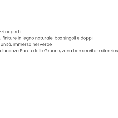
zzi coperti
initure in legno naturale, box singoli e doppi
 unità, immerso nel verde
adiacenze Parco delle Groane, zona ben servita e silenzio