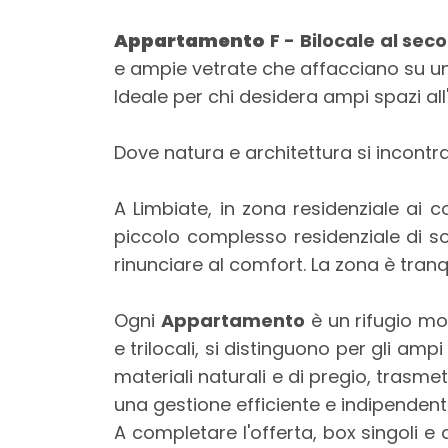
mq
Appartamento
F - Bilocale al sec
e ampie vetrate che affacciano su u
Ideale per chi desidera ampi spazi al
Dove natura e architettura si incontr
Locali
A Limbiate, in zona residenziale ai c
minimi
piccolo complesso residenziale di s
rinunciare al comfort. La zona è tranqui
Qualsiasi
Ogni
Appartamento
è un rifugio mod
1
e trilocali, si distinguono per gli ampi g
materiali naturali e di pregio, tras
2
una gestione efficiente e indipendent
A completare l'offerta, box singoli e