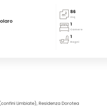
86
mq
olaro
1
Camere
1
Bagni
(confini Limbiate), Residenza Dorotea