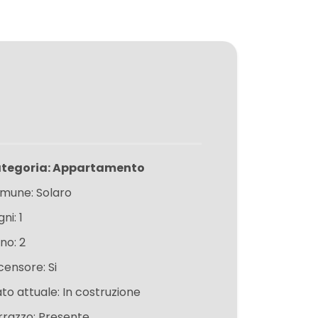
tegoria: Appartamento
mune: Solaro
ni: 1
no: 2
censore: Si
ato attuale: In costruzione
rrazzo: Presente