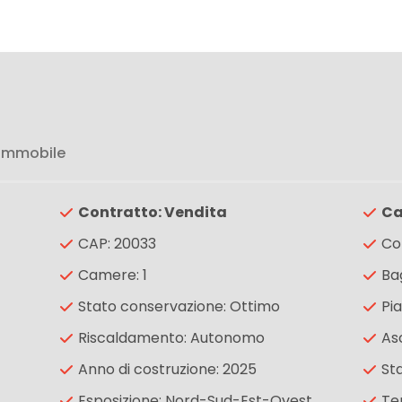
 immobile
Contratto: Vendita
Ca
CAP: 20033
Co
Camere: 1
Bag
Stato conservazione: Ottimo
Pia
Riscaldamento: Autonomo
As
Anno di costruzione: 2025
St
Esposizione: Nord-Sud-Est-Ovest
Te