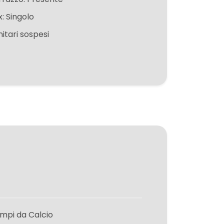
x: Singolo
itari sospesi
mpi da Calcio