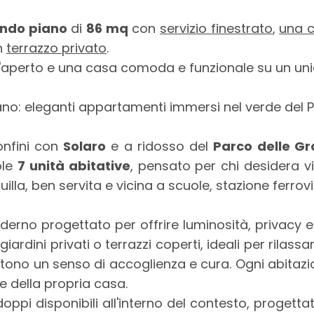
ondo piano
di
86 mq
con
servizio finestrato
,
una 
n
terrazzo privato
.
l'aperto e una casa comoda e funzionale su un unico
ano: eleganti appartamenti immersi nel verde del 
onfini con
Solaro
e a ridosso del
Parco delle G
ole
7 unità abitative
, pensato per chi desidera v
lla, ben servita e vicina a scuole, stazione ferrovia
erno progettato per offrire luminosità, privacy e b
iardini privati o terrazzi coperti, ideali per rilassarsi
mettono un senso di accoglienza e cura. Ogni abi
e della propria casa.
 doppi disponibili all'interno del contesto, proget