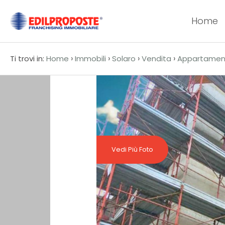
Home
Codice
HOME
›
›
›
›
Ti trovi in:
Home
Immobili
Solaro
Vendita
Appartamen
CHI
Contratto
SIAMO
Qualsiasi
AFFILIATI
Vendita
VENDITA
Vedi Più Foto
Affitto
AFFITTO
ACQUISIZIONE
Scegli
dove
LAVORA