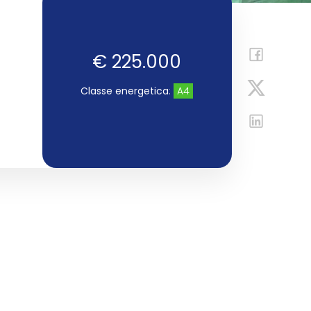
€ 225.000
Classe energetica
:
A4