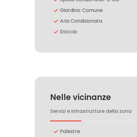
Giardino: Comune
2
Aria Condizionata
Doccia
3
4
5
5+
Nelle vicinanze
Altre
Servizi e infrastrutture della zona
opzioni
-
Palestre
multiscelta