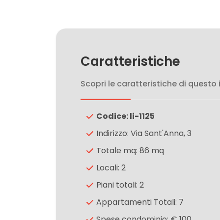
3
4
Caratteristiche
Scopri le caratteristiche di questo
5
5+
Codice: li-1125
Indirizzo: Via Sant'Anna, 3
Camere
Totale mq: 86 mq
minime
Locali: 2
Piani totali: 2
Qualsiasi
Appartamenti Totali: 7
1
Spese condominio: € 100