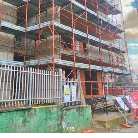
1
/
16