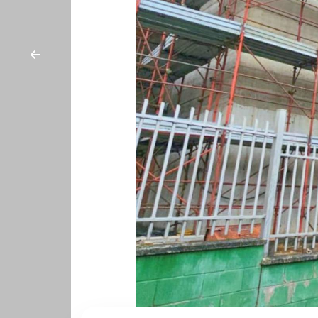
cercare
CON
Provincia
NOI
Comune
Tipologia
-
multiscelta
Qualsiasi
Residenziali