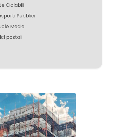
te Ciclabili
asporti Pubblici
uole Medie
ici postali