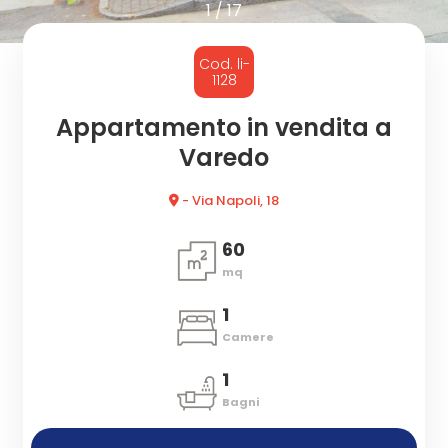
cercare
1
/
17
CON
Provincia
Cod. li-
NOI
1128
Comune
Appartamento in vendita a
Varedo
- Via Napoli, 18
60
mq
Tipologia
-
1
multiscelta
Camere
1
Qualsiasi
Bagni
Residenziali