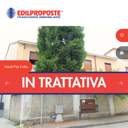
Codice
HOME
CHI
Contratto
SIAMO
Qualsiasi
AFFILIATI
Vedi Più Foto
Vendita
VENDITA
Affitto
AFFITTO
ACQUISIZIONE
Scegli
dove
LAVORA