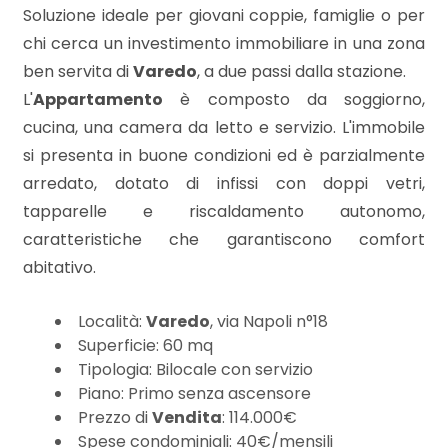
mq
Soluzione ideale per giovani coppie, famiglie o per
chi cerca un investimento immobiliare in una zona
ben servita di
Varedo
, a due passi dalla stazione.
L'
Appartamento
è composto da soggiorno,
cucina, una camera da letto e servizio. L'immobile
si presenta in buone condizioni ed è parzialmente
arredato, dotato di infissi con doppi vetri,
Locali
tapparelle e riscaldamento autonomo,
minimi
caratteristiche che garantiscono comfort
abitativo.
Qualsiasi
Località:
Varedo
, via Napoli n°18
1
Superficie: 60 mq
Tipologia: Bilocale con servizio
Piano: Primo senza ascensore
2
Prezzo di
Vendita
: 114.000€
Spese condominiali: 40€/mensili