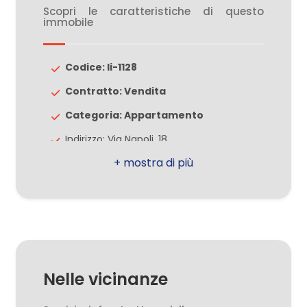
Scopri le caratteristiche di questo
immobile
3
Codice: li-1128
4
Contratto: Vendita
Categoria: Appartamento
5
Indirizzo: Via Napoli, 18
5+
CAP: 20814
Comune: Varedo
Camere
Totale mq: 60 mq
minime
Camere: 1
Bagni: 1
Qualsiasi
Nelle vicinanze
Locali: 2
1