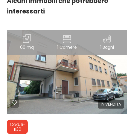
Alcuni immobili che potrebbero
interessarti
60 mq
1 Camere
1 Bagni
IN VENDITA
Cod. li-
1130