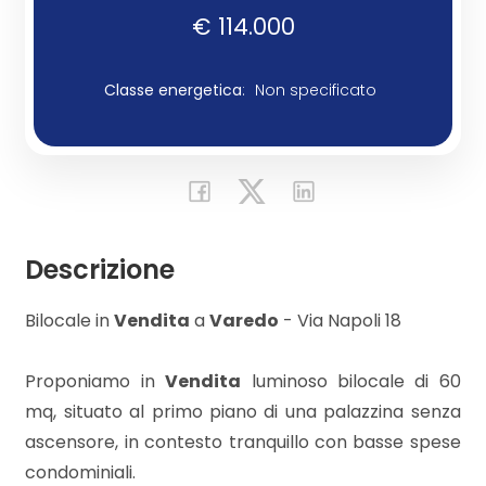
€ 114.000
Commerciali
Classe energetica
:
Non specificato
Industriali
Terreni
Descrizione
Prezzo
Bilocale in
Vendita
a
Varedo
- Via Napoli 18
Proponiamo in
Vendita
luminoso bilocale di 60
mq, situato al primo piano di una palazzina senza
ascensore, in contesto tranquillo con basse spese
Totale
condominiali.