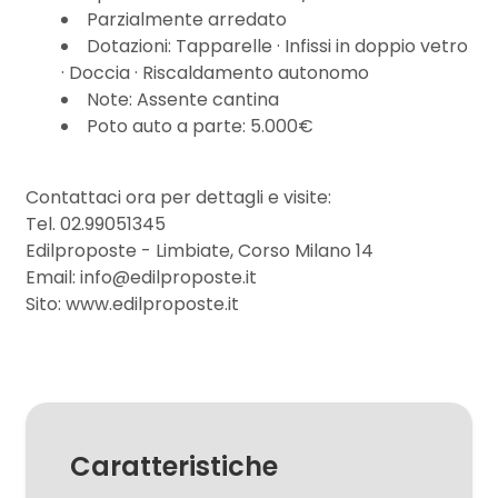
3
Parzialmente arredato
Dotazioni: Tapparelle · Infissi in doppio vetro
4
· Doccia · Riscaldamento autonomo
Note: Assente cantina
Poto auto a parte: 5.000€
5
Contattaci ora per dettagli e visite:
5+
Tel. 02.99051345
Edilproposte - Limbiate, Corso Milano 14
Bagni
Email: info@edilproposte.it
Sito: www.edilproposte.it
minimi
Qualsiasi
1
Caratteristiche
2