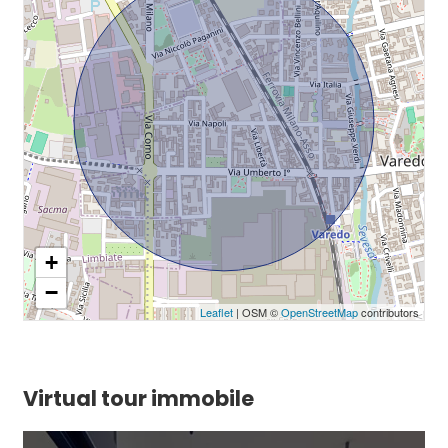
+
−
Leaflet
| OSM ©
OpenStreetMap
contributors
Virtual tour immobile