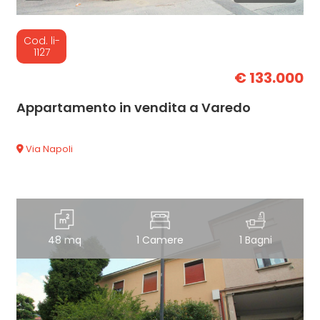
Cod. li-
1127
€ 133.000
Appartamento in vendita a Varedo
Via Napoli
48 mq
1 Camere
1 Bagni