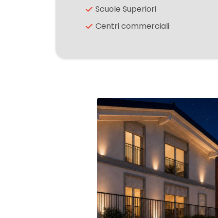
Scuole Superiori
Giardino
Centri commerciali
Posto auto/Box
Balcone/Terrazzo
Ascensore
Arredato
Nuova costruzione
Lusso