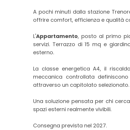
mq
A pochi minuti dalla stazione Trenor
offrire comfort, efficienza e qualità c
L'
Appartamento
, posto al primo p
servizi. Terrazzo di 15 mq e giard
esterno.
Locali
minimi
La classe energetica A4, il riscal
meccanica controllata definiscono
Qualsiasi
attraverso un capitolato selezionato.
1
Una soluzione pensata per chi cerca 
spazi esterni realmente vivibili.
2
Consegna prevista nel 2027.