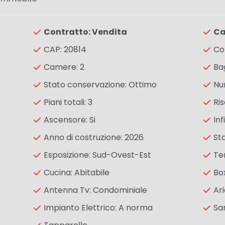
Contratto: Vendita
Ca
CAP: 20814
Co
Camere: 2
Bag
Stato conservazione: Ottimo
Nu
Piani totali: 3
Ri
Ascensore: Si
Inf
Anno di costruzione: 2026
St
Esposizione: Sud-Ovest-Est
Te
Cucina: Abitabile
Box
Antenna Tv: Condominiale
Ar
Impianto Elettrico: A norma
San