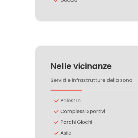
Doccia
2
3
4
Nelle vicinanze
5
Servizi e infrastrutture della zona
5+
Palestre
Altre
Complessi Sportivi
opzioni
Parchi Giochi
-
Asilo
multiscelta