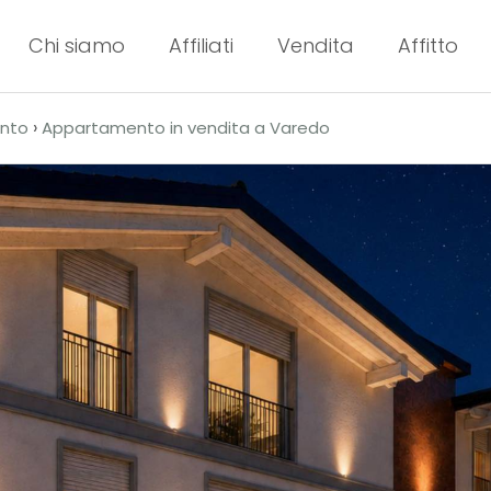
Chi siamo
Affiliati
Vendita
Affitto
›
nto
Appartamento in vendita a Varedo