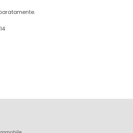
eparatamente.
14
 immobile