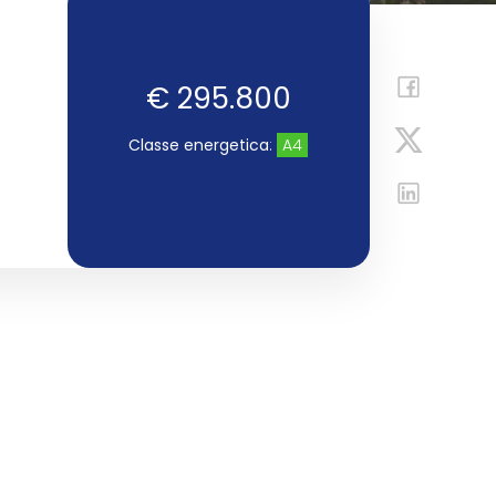
€ 295.800
Classe energetica
:
A4