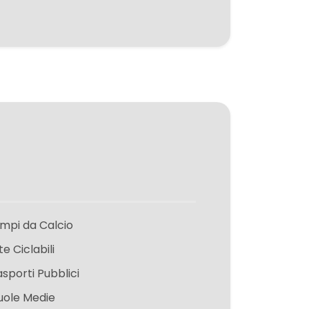
mpi da Calcio
te Ciclabili
asporti Pubblici
uole Medie