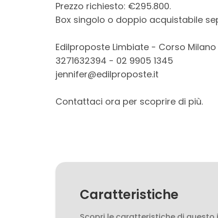
3
Prezzo richiesto: €295.800.
Box singolo o doppio acquistabile s
4
Edilproposte Limbiate - Corso Milano 
5
3271632394 - 02 9905 1345
jennifer@edilproposte.it
5+
Contattaci ora per scoprire di più.
Bagni
minimi
Qualsiasi
1
Caratteristiche
Scopri le caratteristiche di questo
2