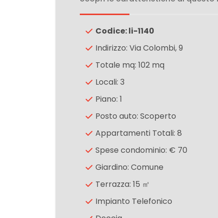
3
Codice: li-1140
Indirizzo: Via Colombi, 9
4
Totale mq: 102 mq
Locali: 3
5
Piano: 1
5+
Posto auto: Scoperto
Appartamenti Totali: 8
Camere
Spese condominio: € 70
minime
Giardino: Comune
Terrazza: 15 ㎡
Qualsiasi
Impianto Telefonico
1