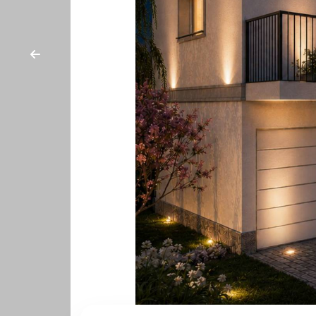
cercare
CON
Provincia
NOI
Comune
Tipologia
-
multiscelta
Qualsiasi
Residenziali