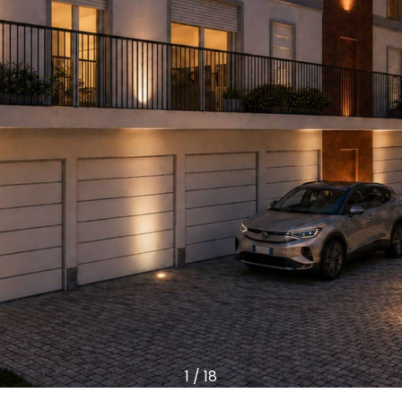
1
/
18