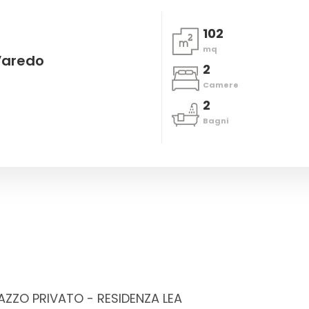
102
mq
Varedo
2
Camere
2
Bagni
AZZO PRIVATO - RESIDENZA LEA