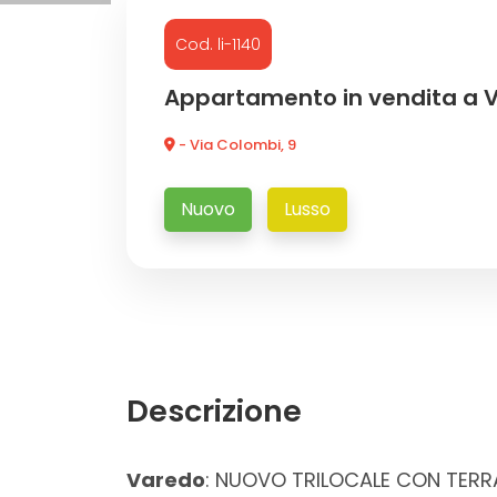
Cod. li-1140
Commerciali
Appartamento in vendita a 
Industriali
- Via Colombi, 9
Terreni
Nuovo
Lusso
Prezzo
Descrizione
Totale
Varedo
: NUOVO TRILOCALE CON TERR