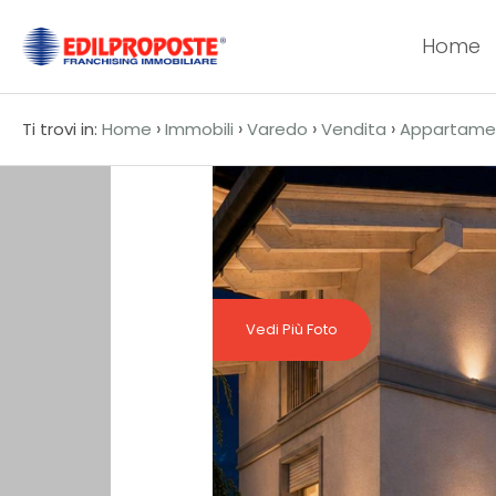
Home
Codice
HOME
›
›
›
›
Ti trovi in:
Home
Immobili
Varedo
Vendita
Appartame
CHI
Contratto
SIAMO
Qualsiasi
AFFILIATI
Vendita
VENDITA
Vedi Più Foto
Affitto
AFFITTO
ACQUISIZIONE
Scegli
dove
LAVORA