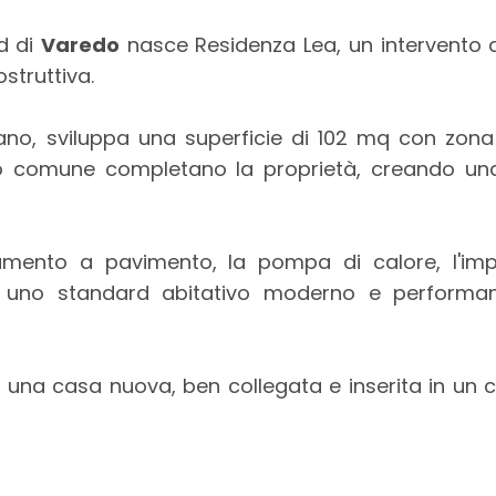
d di
Varedo
nasce Residenza Lea, un intervento d
ostruttiva.
iano, sviluppa una superficie di 102 mq con zo
ino comune completano la proprietà, creando una
damento a pavimento, la pompa di calore, l'impi
 uno standard abitativo moderno e performante.
una casa nuova, ben collegata e inserita in un c