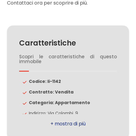
Contattaci ora per scoprire di più.
3
4
Caratteristiche
5
Scopri le caratteristiche di questo
immobile
5+
Codice: li-1142
Camere
Contratto: Vendita
minime
Categoria: Appartamento
Indirizzo: Via Colombi, 9
Qualsiasi
CAP: 20814
1
Comune: Varedo