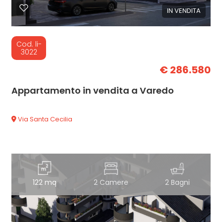
IN VENDITA
Cod. li-
3022
€ 286.580
Appartamento in vendita a Varedo
Via Santa Cecilia
122 mq
2 Camere
2 Bagni