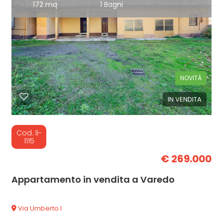
172 mq
1 Bagni
NOVITÀ
IN VENDITA
Cod. li-
1115
€ 269.000
Appartamento in vendita a Varedo
Via Umberto I