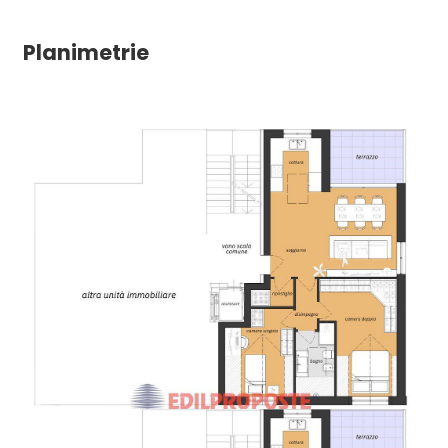
Impianto Telefonico
Impianto Elettrico: A norma
Planimetrie
Sanitari sospesi
Doccia
Tapparelle