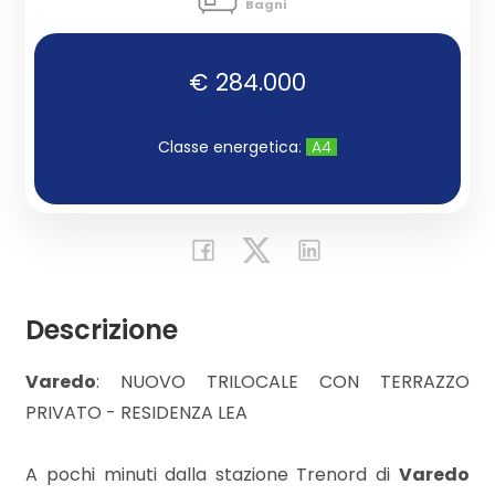
Bagni
Commerciali
€ 284.000
Industriali
Classe energetica
:
A4
Terreni
Prezzo
Descrizione
Varedo
: NUOVO TRILOCALE CON TERRAZZO
PRIVATO - RESIDENZA LEA
A pochi minuti dalla stazione Trenord di
Varedo
Totale