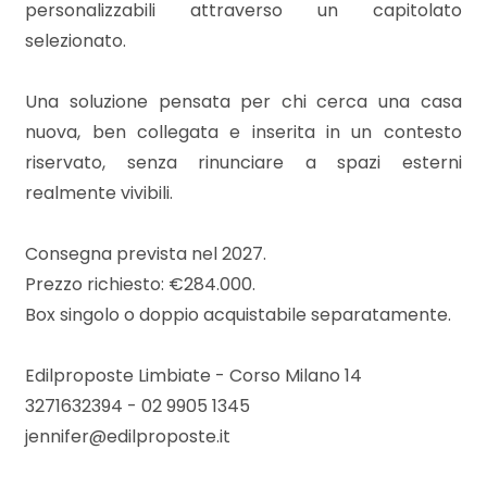
3
personalizzabili attraverso un capitolato
selezionato.
4
Una soluzione pensata per chi cerca una casa
5
nuova, ben collegata e inserita in un contesto
riservato, senza rinunciare a spazi esterni
realmente vivibili.
5+
Consegna prevista nel 2027.
Bagni
Prezzo richiesto: €284.000.
minimi
Box singolo o doppio acquistabile separatamente.
Qualsiasi
Edilproposte Limbiate - Corso Milano 14
3271632394 - 02 9905 1345
1
jennifer@edilproposte.it
2