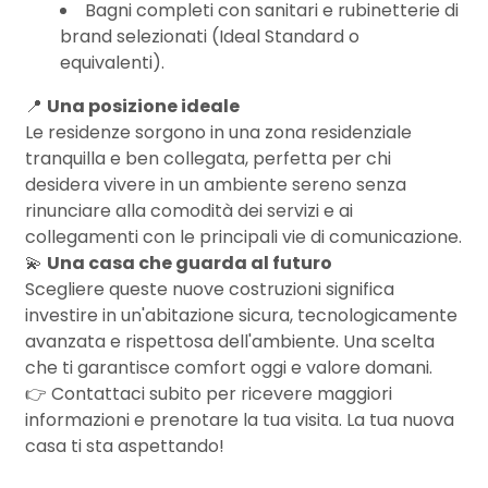
Bagni completi con sanitari e rubinetterie di
brand selezionati (Ideal Standard o
3
equivalenti).
📍
Una posizione ideale
4
Le residenze sorgono in una zona residenziale
tranquilla e ben collegata, perfetta per chi
desidera vivere in un ambiente sereno senza
5
rinunciare alla comodità dei servizi e ai
collegamenti con le principali vie di comunicazione.
5+
💫
Una casa che guarda al futuro
Scegliere queste nuove costruzioni significa
investire in un'abitazione sicura, tecnologicamente
Camere
avanzata e rispettosa dell'ambiente. Una scelta
minime
che ti garantisce comfort oggi e valore domani.
👉 Contattaci subito per ricevere maggiori
Qualsiasi
informazioni e prenotare la tua visita. La tua nuova
casa ti sta aspettando!
1