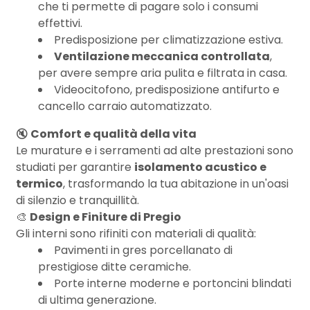
3
che ti permette di pagare solo i consumi
effettivi.
Predisposizione per climatizzazione estiva.
4
Ventilazione meccanica controllata
,
per avere sempre aria pulita e filtrata in casa.
5
Videocitofono, predisposizione antifurto e
cancello carraio automatizzato.
5+
🔇
Comfort e qualità della vita
Le murature e i serramenti ad alte prestazioni sono
studiati per garantire
isolamento acustico e
Bagni
termico
, trasformando la tua abitazione in un'oasi
minimi
di silenzio e tranquillità.
🎨
Design e Finiture di Pregio
Qualsiasi
Gli interni sono rifiniti con materiali di qualità:
Pavimenti in gres porcellanato di
prestigiose ditte ceramiche.
1
Porte interne moderne e portoncini blindati
di ultima generazione.
2