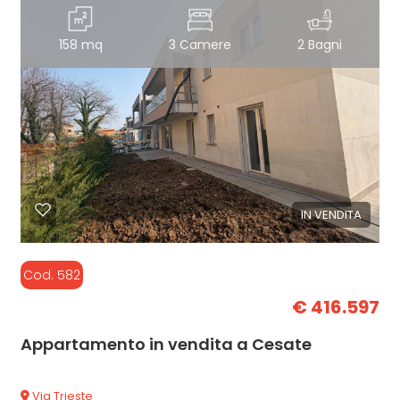
158 mq
3 Camere
2 Bagni
IN VENDITA
Cod. 582
€ 416.597
Appartamento in vendita a Cesate
Via Trieste