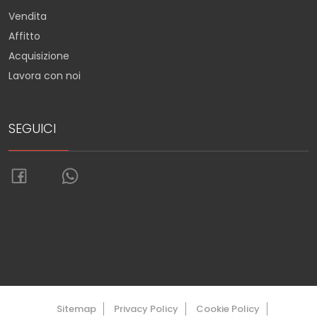
Vendita
Affitto
Acquisizione
Lavora con noi
SEGUICI
Torna su
Sitemap
Privacy Policy
Cookie Policy