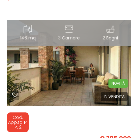
146 mq
3 Camere
2 Bagni
NOVITÀ
IN VENDITA
Cod.
App.to 14
P. 2