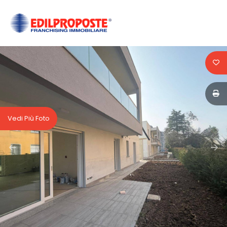
Codice
HOME
CHI
Contratto
SIAMO
Qualsiasi
AFFILIATI
Vedi Più Foto
Vendita
VENDITA
Affitto
AFFITTO
ACQUISIZIONE
Scegli
dove
LAVORA