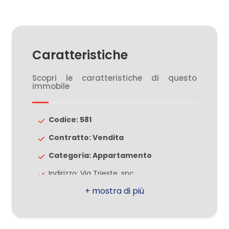
2
Caratteristiche
3
Scopri le caratteristiche di questo
4
immobile
5
Codice: 581
Contratto: Vendita
5+
Categoria: Appartamento
Indirizzo: Via Trieste, snc
Altre
CAP: 20031
opzioni
-
Comune: Cesate
multiscelta
Totale mq: 157 mq