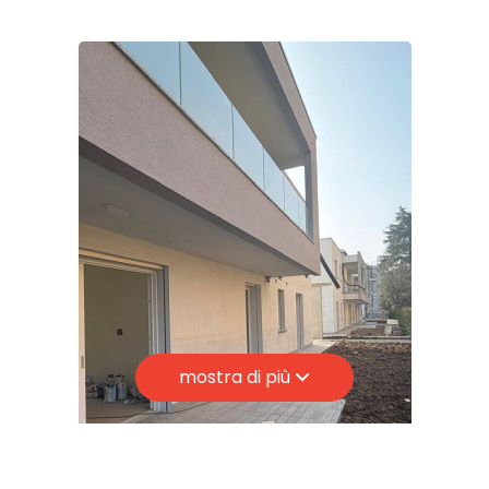
Camere: 3
Giardino
Bagni: 2
Posto auto/Box
Locali: 4
Stato conservazione: Ottimo
Balcone/Terrazzo
Piano: 1
Piani totali: 1
Ascensore
Riscaldamento: Autonomo
Arredato
Appartamenti Totali: 12
Anno di costruzione: 2025
Nuova costruzione
mostra di più
Stato attuale: In costruzione
Balconi: Presente
Lusso
Terrazzo: Presente