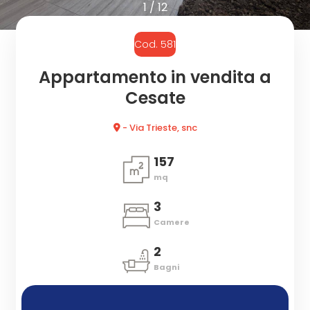
cercare
1
/
12
CON
Provincia
Cod. 581
NOI
Appartamento in vendita a
Comune
Cesate
- Via Trieste, snc
157
mq
Tipologia
3
-
Camere
multiscelta
2
Qualsiasi
Bagni
Residenziali