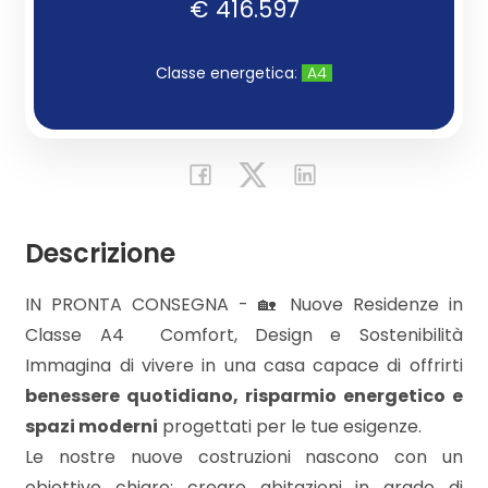
€ 416.597
Commerciali
Classe energetica
:
A4
Industriali
Terreni
Descrizione
Prezzo
IN PRONTA CONSEGNA - 🏡 Nuove Residenze in
Classe A4  Comfort, Design e Sostenibilità
Immagina di vivere in una casa capace di offrirti
benessere quotidiano, risparmio energetico e
spazi moderni
progettati per le tue esigenze.
Le nostre nuove costruzioni nascono con un
Totale
obiettivo chiaro: creare abitazioni in grado di