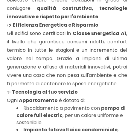
mq
coniugare
qualità costruttiva, tecnologie
innovative e rispetto per l'ambiente
.
🌿
Efficienza Energetica e Risparmio
Gli edifici sono certificati in
Classe Energetica A1
,
il livello che garantisce consumi ridotti, comfort
termico in tutte le stagioni e un incremento del
Locali
valore nel tempo. Grazie a impianti di ultima
minimi
generazione e all'uso di materiali innovativi, potrai
vivere una casa che non pesa sull'ambiente e che
Qualsiasi
ti permette di contenere le spese energetiche.
✨
Tecnologia al tuo servizio
Ogni
Appartamento
è dotato di:
1
Riscaldamento a pavimento con
pompa di
calore full electric
, per un calore uniforme e
2
sostenibile.
Impianto fotovoltaico condominiale
,