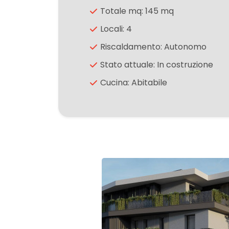
Totale mq: 145 mq
Locali: 4
3
Riscaldamento: Autonomo
4
Stato attuale: In costruzione
Cucina: Abitabile
5
5+
Camere
minime
Qualsiasi
1