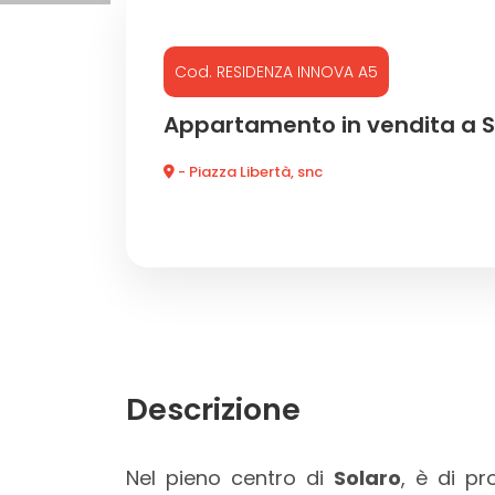
Commerciali
Cod. RESIDENZA INNOVA A5
Appartamento in vendita a S
Industriali
- Piazza Libertà, snc
Terreni
Prezzo
Descrizione
Totale
Nel pieno centro di
Solaro
, è di pr