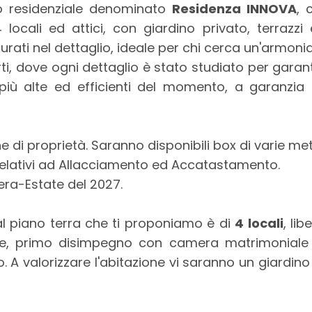
to residenziale denominato
Residenza INNOVA
, 
cali ed attici, con giardino privato, terrazzi e 
 curati nel dettaglio, ideale per chi cerca un'armo
i, dove ogni dettaglio è stato studiato per garant
più alte ed efficienti del momento, a garanzia
ne di proprietà. Saranno disponibili box di varie met
relativi ad Allacciamento ed Accatastamento.
era-Estate del 2027.
l piano terra che ti proponiamo è di
4 locali
, li
bile, primo disimpegno con camera matrimonia
. A valorizzare l'abitazione vi saranno un giardino