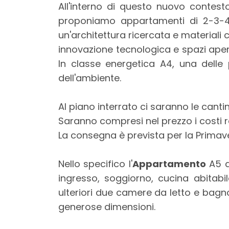
mq
All'interno di questo nuovo contes
proponiamo appartamenti di 2-3-4 lo
un'architettura ricercata e materiali
innovazione tecnologica e spazi apert
In classe energetica A4, una delle 
dell'ambiente.
Locali
Al piano interrato ci saranno le canti
minimi
Saranno compresi nel prezzo i costi 
La consegna è prevista per la Primav
Qualsiasi
Nello specifico l'
Appartamento
A5 a
1
ingresso, soggiorno, cucina abita
ulteriori due camere da letto e bagno
2
generose dimensioni.