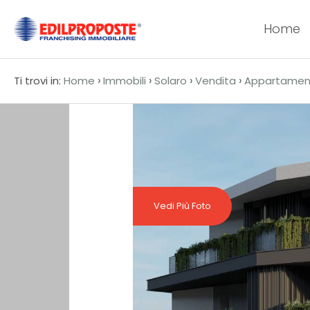
Home
Codice
HOME
›
›
›
›
Ti trovi in:
Home
Immobili
Solaro
Vendita
Appartamen
CHI
Contratto
SIAMO
Qualsiasi
AFFILIATI
Vendita
VENDITA
Vedi Più Foto
Affitto
AFFITTO
ACQUISIZIONE
Scegli
dove
LAVORA