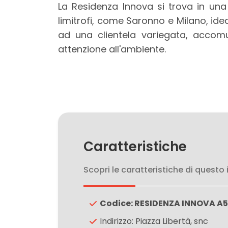
3
La Residenza Innova si trova in una
limitrofi, come Saronno e Milano, idea
4
ad una clientela variegata, accomu
attenzione all'ambiente.
5
5+
Bagni
minimi
Caratteristiche
Qualsiasi
Scopri le caratteristiche di questo
1
Codice: RESIDENZA INNOVA A5
Indirizzo: Piazza Libertà, snc
2