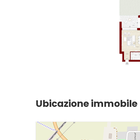
Giardino
Posto auto/Box
Balcone/Terrazzo
Ascensore
Arredato
Ubicazione immobile
Nuova costruzione
Lusso