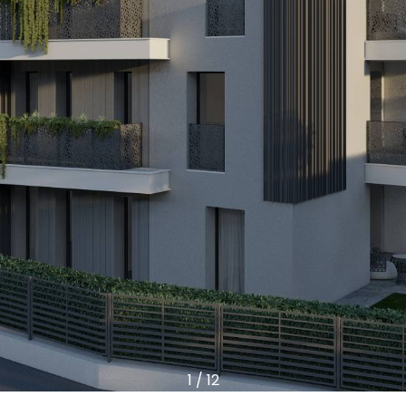
1
/
12