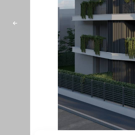
cercare
CON
Provincia
NOI
Comune
Tipologia
-
multiscelta
Qualsiasi
Residenziali