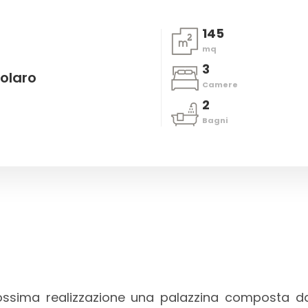
145
mq
3
olaro
Camere
2
Bagni
ossima realizzazione una palazzina composta da 2