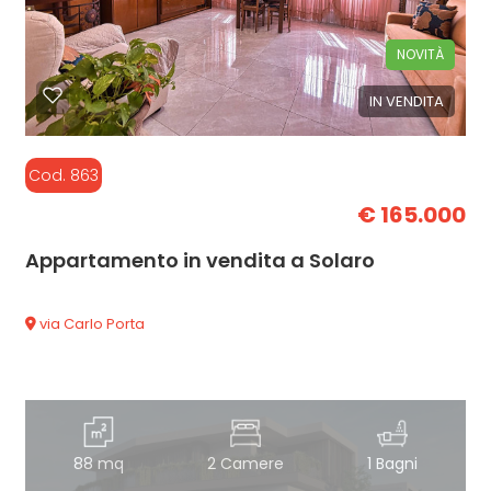
NOVITÀ
IN VENDITA
Cod. 863
€ 165.000
Appartamento in vendita a Solaro
via Carlo Porta
88 mq
2 Camere
1 Bagni