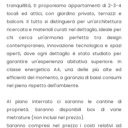
mq
tranquillità, ti proponiamo appartamenti di 2-3-4
locali ed attici, con giardino privato, terrazzi e
balconi. Il tutto si distinguerà per un'architettura
ricercata e materiali curati nel dettaglio, ideale per
chi cerca un'armonia perfetta tra design
contemporaneo, innovazione tecnologica e spazi
aperti, dove ogni dettaglio è stato studiato per
Locali
garantire un'esperienza abitativa superiore. In
minimi
classe energetica A4, una delle più alte ed
efficienti del momento, a garanzia di bassi consumi
Qualsiasi
nel pieno rispetto dell'ambiente.
1
Al piano interrato ci saranno le cantine di
proprietà. Saranno disponibili box di varie
2
metrature (non inclusi nel prezzo).
Saranno compresi nel prezzo i costi relativi ad