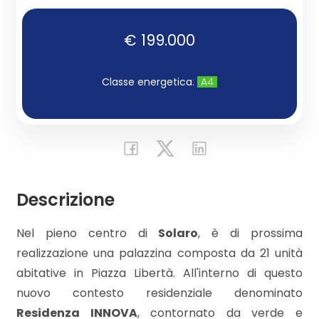
Commerciali
€ 199.000
Industriali
Classe energetica
:
A4
Terreni
Prezzo
Descrizione
Nel pieno centro di
Solaro
, è di prossima
realizzazione una palazzina composta da 21 unità
abitative in Piazza Libertà. All'interno di questo
nuovo contesto residenziale denominato
Totale
Residenza INNOVA
, contornato da verde e