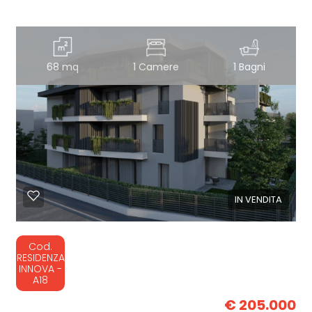
68 mq
1 Camere
1 Bagni
IN VENDITA
Cod.
RESIDENZA
INNOVA -
A18
€ 205.000