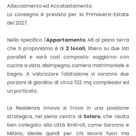
3
Allacciamento ed Accatastamento.
La consegna è prevista per la Primavera-Estate
4
del 2027.
5
Nello specifico l'
Appartamento
A6 al piano terra
che ti proponiamo è di
2 locali
, libero su due lati
5+
paralleli e sarà così composto: soggiorno con
cucina a vista, disimpegno, camera matrimoniale e
bagno. A valorizzare l'abitazione vi saranno due
Bagni
porzioni di giardino di circa 102 mq complessivi ed
minimi
un porticato.
Qualsiasi
La Residenza Innova si trova in una posizione
strategica, nel pieno centro di
Solaro
, che risulta
1
ben collegato alla città limitrofi, come Saronno e
Milano, ideale quindi per chi lavora fuori ma
2