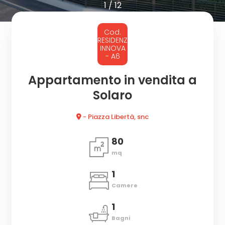
cercare
1
/
12
CON
Provincia
Cod.
NOI
RESIDENZA
INNOVA
- A6
Comune
Appartamento in vendita a
Solaro
- Piazza Libertà, snc
Tipologia
80
-
mq
multiscelta
1
Camere
Qualsiasi
1
Bagni
Residenziali