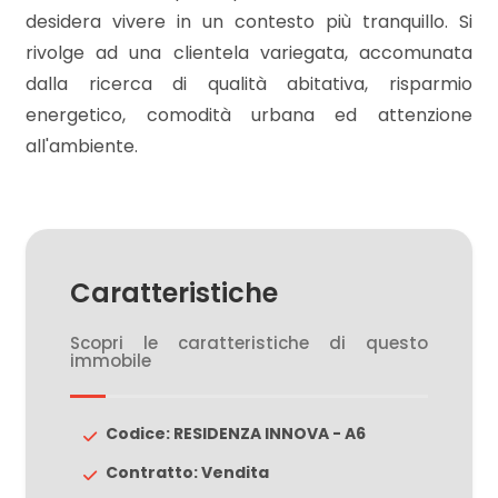
desidera vivere in un contesto più tranquillo. Si
rivolge ad una clientela variegata, accomunata
3
dalla ricerca di qualità abitativa, risparmio
energetico, comodità urbana ed attenzione
4
all'ambiente.
5
5+
Caratteristiche
Camere
Scopri le caratteristiche di questo
immobile
minime
Qualsiasi
Codice: RESIDENZA INNOVA - A6
Contratto: Vendita
1