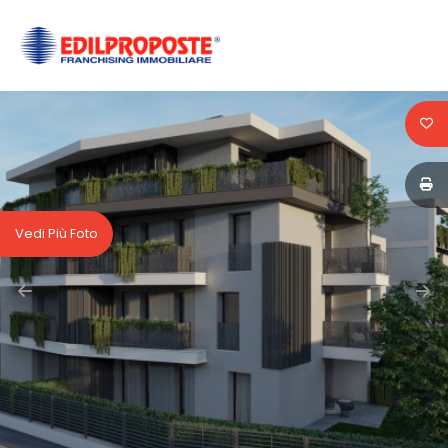
Codice
HOME
CHI
Contratto
SIAMO
Qualsiasi
AFFILIATI
Vedi Più Foto
Vendita
VENDITA
Affitto
AFFITTO
ACQUISIZIONE
Scegli
dove
LAVORA