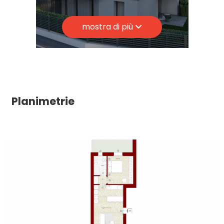
Anno di costruzione: 2025
Giardino
mostra di più
Stato attuale: In costruzione
Terrazzo: Presente, 16 mq
Posto auto/Box
Giardino: Privato, 102 mq
Balcone/Terrazzo
Cucina: A vista
Posizione: Centrale
Planimetrie
Ascensore
Arredato
Nuova costruzione
Lusso