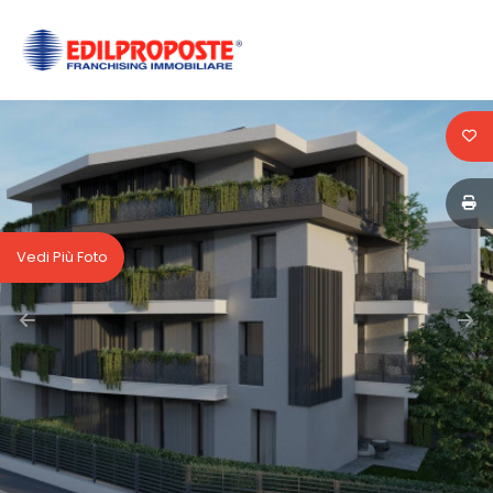
Codice
HOME
CHI
Contratto
SIAMO
Qualsiasi
AFFILIATI
Vedi Più Foto
Vendita
VENDITA
Affitto
AFFITTO
ACQUISIZIONE
Scegli
dove
LAVORA