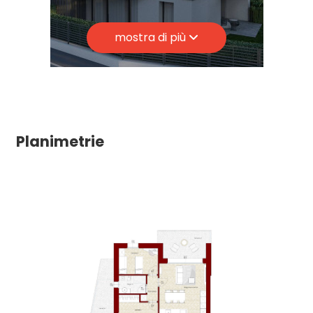
Anno di costruzione: 2025
Giardino
mostra di più
Stato attuale: In costruzione
Terrazzo: Presente, 28 mq
Posto auto/Box
Cucina: A vista
Balcone/Terrazzo
Posizione: Centrale
Planimetrie
Ascensore
Arredato
Nuova costruzione
Lusso