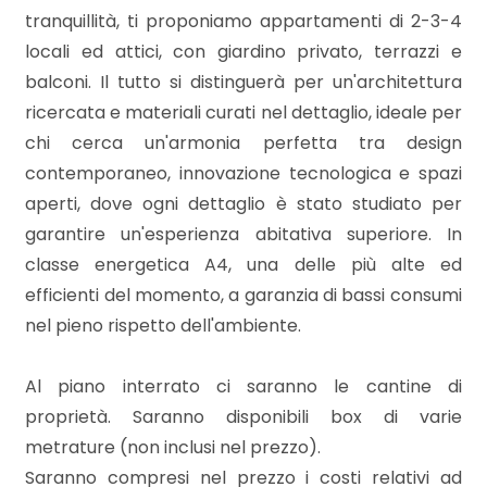
mq
tranquillità, ti proponiamo appartamenti di 2-3-4
locali ed attici, con giardino privato, terrazzi e
balconi. Il tutto si distinguerà per un'architettura
ricercata e materiali curati nel dettaglio, ideale per
chi cerca un'armonia perfetta tra design
contemporaneo, innovazione tecnologica e spazi
aperti, dove ogni dettaglio è stato studiato per
Locali
garantire un'esperienza abitativa superiore. In
minimi
classe energetica A4, una delle più alte ed
efficienti del momento, a garanzia di bassi consumi
Qualsiasi
nel pieno rispetto dell'ambiente.
1
Al piano interrato ci saranno le cantine di
proprietà. Saranno disponibili box di varie
2
metrature (non inclusi nel prezzo).
Saranno compresi nel prezzo i costi relativi ad