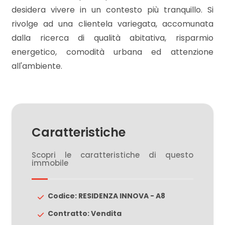
desidera vivere in un contesto più tranquillo. Si
rivolge ad una clientela variegata, accomunata
3
dalla ricerca di qualità abitativa, risparmio
energetico, comodità urbana ed attenzione
4
all'ambiente.
5
5+
Caratteristiche
Camere
Scopri le caratteristiche di questo
immobile
minime
Qualsiasi
Codice: RESIDENZA INNOVA - A8
Contratto: Vendita
1