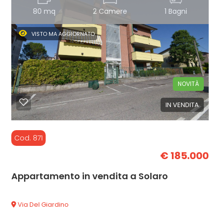
80 mq
2 Camere
1 Bagni
VISTO MA AGGIORNATO
NOVITÀ
IN VENDITA
Cod. 871
€ 185.000
Appartamento in vendita a Solaro
Via Del Giardino