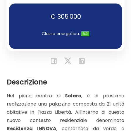
Commerciali
€ 305.000
Industriali
Classe energetica
:
A4
Terreni
Prezzo
Descrizione
Nel pieno centro di
Solaro
, è di prossima
realizzazione una palazzina composta da 21 unità
abitative in Piazza Libertà. All'interno di questo
nuovo contesto residenziale denominato
Totale
Residenza INNOVA
, contornato da verde e