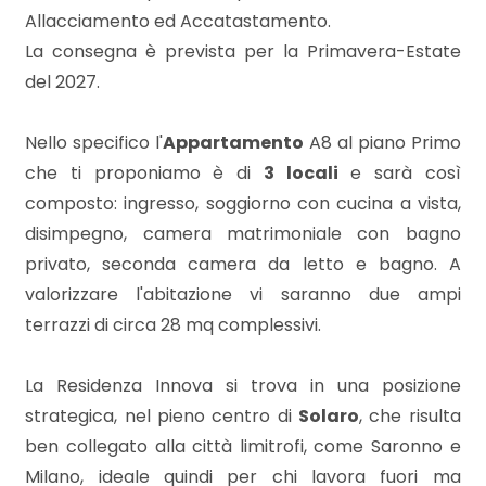
3
Allacciamento ed Accatastamento.
La consegna è prevista per la Primavera-Estate
4
del 2027.
5
Nello specifico l'
Appartamento
A8 al piano Primo
che ti proponiamo è di
3 locali
e sarà così
5+
composto: ingresso, soggiorno con cucina a vista,
disimpegno, camera matrimoniale con bagno
privato, seconda camera da letto e bagno. A
Bagni
valorizzare l'abitazione vi saranno due ampi
minimi
terrazzi di circa 28 mq complessivi.
Qualsiasi
La Residenza Innova si trova in una posizione
strategica, nel pieno centro di
Solaro
, che risulta
1
ben collegato alla città limitrofi, come Saronno e
Milano, ideale quindi per chi lavora fuori ma
2