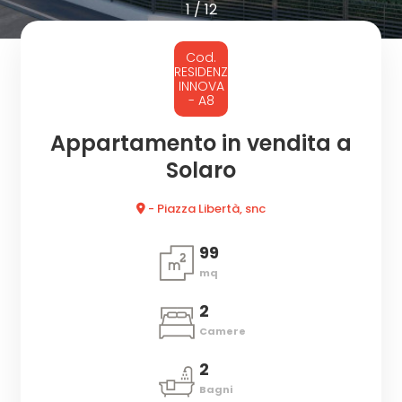
cercare
1
/
12
CON
Provincia
Cod.
NOI
RESIDENZA
INNOVA
- A8
Comune
Appartamento in vendita a
Solaro
- Piazza Libertà, snc
Tipologia
99
-
mq
multiscelta
2
Camere
Qualsiasi
2
Bagni
Residenziali