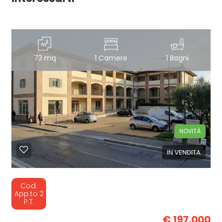
73 mq
1 Camere
1 Bagni
NOVITÀ
IN VENDITA
Cod.
App.to 2
P.T.
€ 197.000