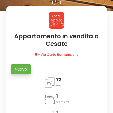
cercare
1
/
10
CON
Provincia
Cod.
NOI
App.to
5/11 P. 1/2
Comune
Appartamento in vendita a
Cesate
- Via Carlo Romanò, snc
Nuovo
Tipologia
-
72
multiscelta
mq
1
Qualsiasi
Camere
Residenziali
1