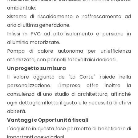
3
ambientale:
Sistema di riscaldamento e raffrescamento ad
4
aria di ultima generazione.
Infissi in PVC ad alto isolamento e persiane in
5
alluminio motorizzate.
Pompa di calore autonoma per un'efficienza
5+
ottimizzata, con pannelli fotovoltaici dedicati.
Un progetto su misura
Bagni
Il valore aggiunto de "La Corte" risiede nella
minimi
personalizzazione. L'impresa offre inoltre la
consulenza di uno studio di architettura, affinché
Qualsiasi
ogni dettaglio rifletta il gusto e le necessità di chi vi
abiterà.
1
Vantaggi e Opportunità fiscali
L'acquisto in questa fase permette di beneficiare di
importanti agevolazioni.
2