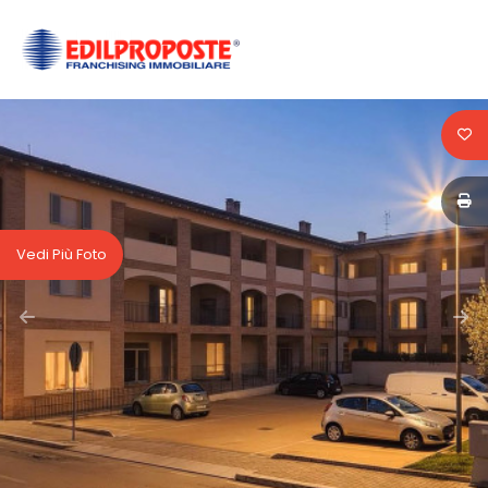
Codice
HOME
CHI
Contratto
SIAMO
Qualsiasi
AFFILIATI
Vedi Più Foto
Vendita
VENDITA
Affitto
AFFITTO
ACQUISIZIONE
Scegli
dove
LAVORA