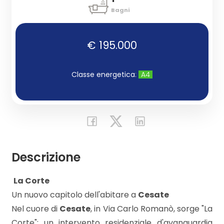
Bagni
Commerciali
€ 195.000
Industriali
Classe energetica
:
A4
Terreni
Prezzo
Descrizione

La Corte

Un nuovo capitolo dell'abitare a
Cesate
Nel cuore di
Cesate
, in Via Carlo Romanò, sorge "La
Totale
Corte": un intervento residenziale d'avanguardia