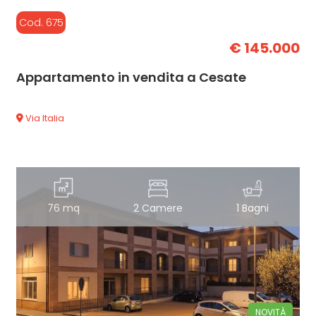
Cod. 675
€ 145.000
Appartamento in vendita a Cesate
Via Italia
76 mq
2 Camere
1 Bagni
NOVITÀ