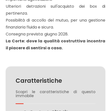
Ulteriori detrazioni sull'acquisto dei box di
pertinenza.
3
Possibilità di accollo del mutuo, per una gestione
finanziaria fluida e sicura.
4
Consegna prevista: giugno 2028.
La Corte: dove la qualità costruttiva incontra
5
il piacere di sentirsi a casa.
5+
Camere
Caratteristiche
minime
Scopri le caratteristiche di questo
Qualsiasi
immobile
1