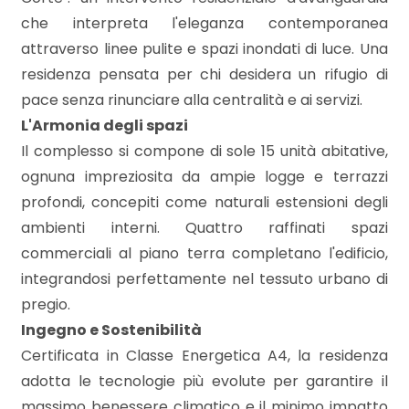
mq
che interpreta l'eleganza contemporanea
attraverso linee pulite e spazi inondati di luce. Una
residenza pensata per chi desidera un rifugio di
pace senza rinunciare alla centralità e ai servizi.
L'Armonia degli spazi
Il complesso si compone di sole 15 unità abitative,
ognuna impreziosita da ampie logge e terrazzi
Locali
profondi, concepiti come naturali estensioni degli
minimi
ambienti interni. Quattro raffinati spazi
commerciali al piano terra completano l'edificio,
Qualsiasi
integrandosi perfettamente nel tessuto urbano di
pregio.
1
Ingegno e Sostenibilità
Certificata in Classe Energetica A4, la residenza
2
adotta le tecnologie più evolute per garantire il
massimo benessere climatico e il minimo impatto