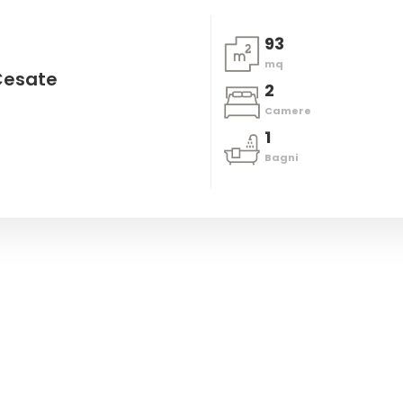
93
mq
Cesate
2
Camere
1
Bagni