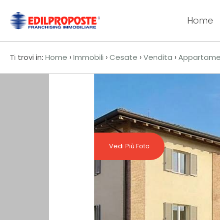
Home
Codice
HOME
›
›
›
›
Ti trovi in:
Home
Immobili
Cesate
Vendita
Appartame
CHI
Contratto
SIAMO
Qualsiasi
AFFILIATI
Vendita
VENDITA
Vedi Più Foto
Affitto
AFFITTO
ACQUISIZIONE
Scegli
dove
LAVORA