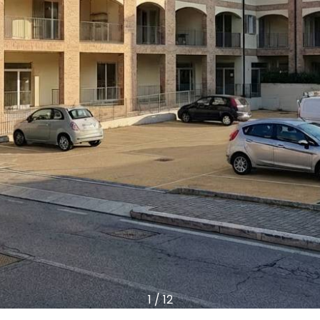
1
/
12