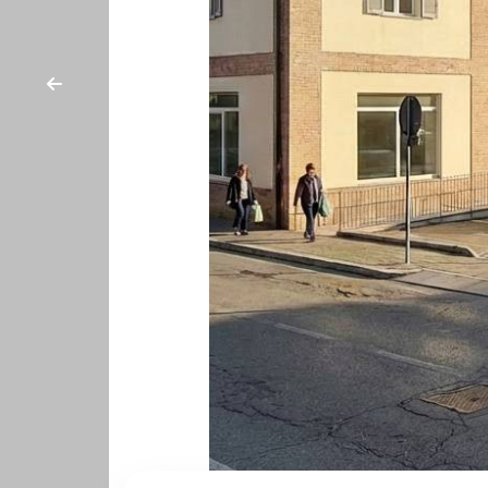
cercare
CON
Provincia
NOI
Comune
Tipologia
-
multiscelta
Qualsiasi
Residenziali