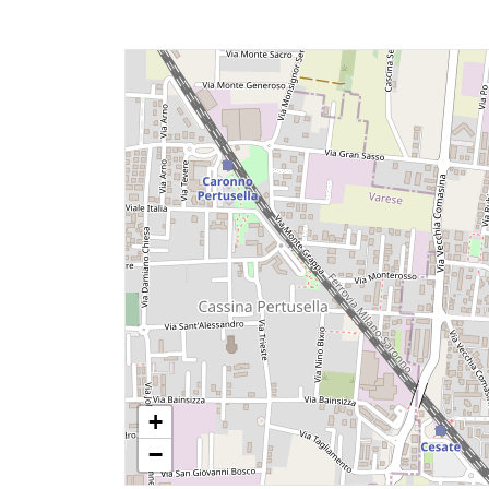
Giardino
Posto auto/Box
Balcone/Terrazzo
Ascensore
Arredato
Nuova costruzione
+
Lusso
−