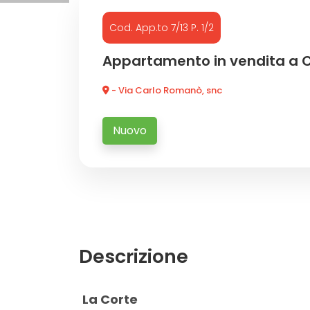
Cod. App.to 7/13 P. 1/2
Commerciali
Appartamento in vendita a 
Industriali
- Via Carlo Romanò, snc
Terreni
Nuovo
Prezzo
Descrizione
Totale

La Corte
