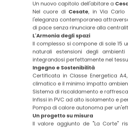
mq
Un nuovo capitolo dell'abitare a
Ces
Nel cuore di
Cesate
, in Via Carlo
l'eleganza contemporanea attraverso l
di pace senza rinunciare alla centralità
L'Armonia degli spazi
Il complesso si compone di sole 15 u
naturali estensioni degli ambienti 
Locali
integrandosi perfettamente nel tess
minimi
Ingegno e Sostenibilità
Certificata in Classe Energetica A4
Qualsiasi
climatico e il minimo impatto ambien
Sistema di riscaldamento e raffresca
1
Infissi in PVC ad alto isolamento e pe
Pompa di calore autonoma per un'effic
2
Un progetto su misura
Il valore aggiunto de "La Corte" ri