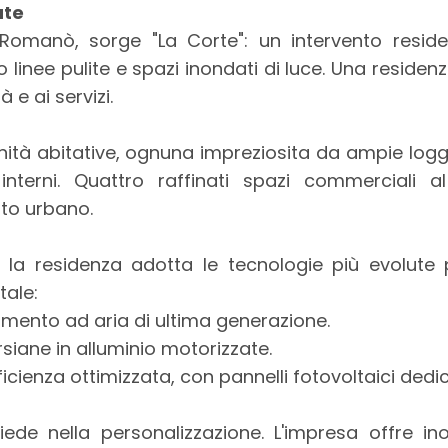
ate
 Romanò, sorge "La Corte": un intervento reside
inee pulite e spazi inondati di luce. Una residen
 e ai servizi.
nità abitative, ognuna impreziosita da ampie logg
interni. Quattro raffinati spazi commerciali a
uto urbano.
, la residenza adotta le tecnologie più evolut
tale:
mento ad aria di ultima generazione.
rsiane in alluminio motorizzate.
ienza ottimizzata, con pannelli fotovoltaici dedic
siede nella personalizzazione. L'impresa offre in