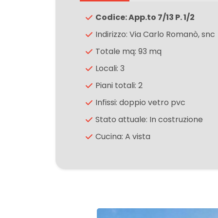
Codice: App.to 7/13 P. 1/2
3
Indirizzo: Via Carlo Romanò, snc
Totale mq: 93 mq
4
Locali: 3
5
Piani totali: 2
Infissi: doppio vetro pvc
5+
Stato attuale: In costruzione
Cucina: A vista
Camere
minime
Qualsiasi
1