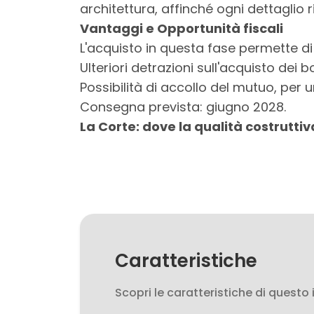
3
architettura, affinché ogni dettaglio ri
Vantaggi e Opportunità fiscali
4
L'acquisto in questa fase permette di
Ulteriori detrazioni sull'acquisto dei b
5
Possibilità di accollo del mutuo, per u
Consegna prevista: giugno 2028.
5+
La Corte: dove la qualità costruttiva
Bagni
minimi
Qualsiasi
Caratteristiche
1
Scopri le caratteristiche di questo
2