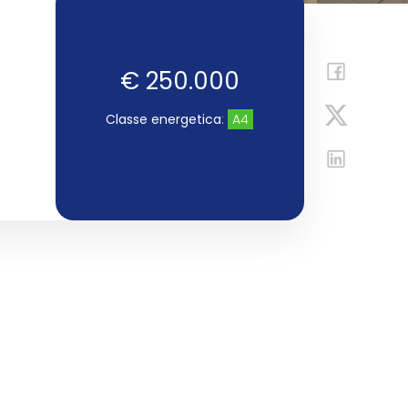
€ 250.000
Classe energetica
:
A4