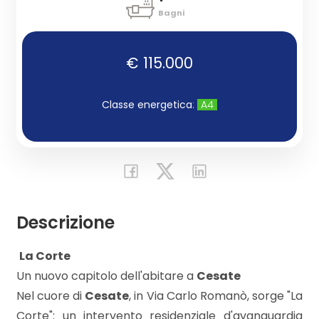
cercare
Bagni
CON
Provincia
NOI
€ 115.000
Comune
Classe energetica
:
A4
Tipologia
-
Descrizione
multiscelta

La Corte

Qualsiasi
Un nuovo capitolo dell'abitare a
Cesate
Nel cuore di
Cesate
, in Via Carlo Romanò, sorge "La
Residenziali
Corte": un intervento residenziale d'avanguardia