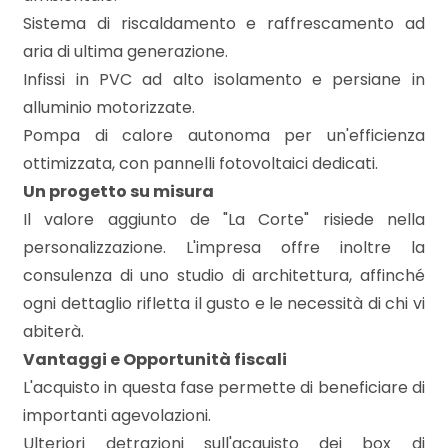
mq
Sistema di riscaldamento e raffrescamento ad
aria di ultima generazione.
Infissi in PVC ad alto isolamento e persiane in
alluminio motorizzate.
Pompa di calore autonoma per un'efficienza
ottimizzata, con pannelli fotovoltaici dedicati.
Un progetto su misura
Locali
Il valore aggiunto de "La Corte" risiede nella
minimi
personalizzazione. L'impresa offre inoltre la
consulenza di uno studio di architettura, affinché
Qualsiasi
ogni dettaglio rifletta il gusto e le necessità di chi vi
abiterà.
1
Vantaggi e Opportunità fiscali
L'acquisto in questa fase permette di beneficiare di
2
importanti agevolazioni.
Ulteriori detrazioni sull'acquisto dei box di