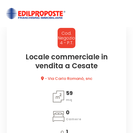
Codice
HOME
Cod.
CHI
Negozio
4 - P.T.
Contratto
SIAMO
Locale commerciale in
Qualsiasi
vendita a Cesate
AFFILIATI
Vendita
- Via Carlo Romanò, snc
VENDITA
59
Affitto
AFFITTO
mq
0
ACQUISIZIONE
Scegli
Camere
dove
1
LAVORA