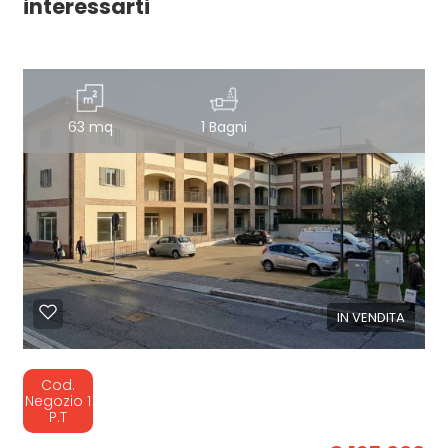
interessarti
63 mq
1 Bagni
IN VENDITA
Cod.
Negozio 1
P.T