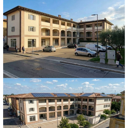
Giardino
Posto auto/Box
Balcone/Terrazzo
Ascensore
Arredato
Nuova costruzione
Lusso