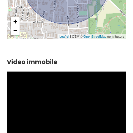
+
−
Leaflet
| OSM ©
OpenStreetMap
contributors
Video immobile