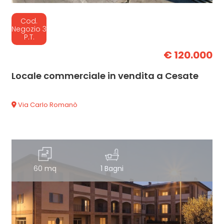
Cod.
Negozio 3
P.T.
€ 120.000
Locale commerciale in vendita a Cesate
Via Carlo Romanò
60 mq
1 Bagni