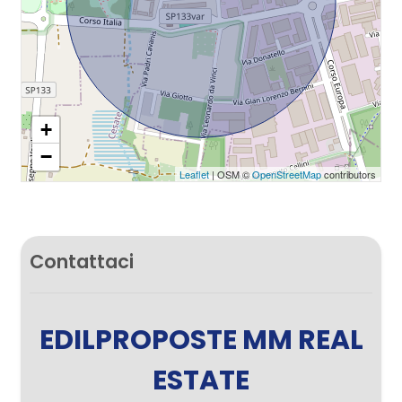
+
−
Leaflet
| OSM ©
OpenStreetMap
contributors
Contattaci
EDILPROPOSTE MM REAL
ESTATE