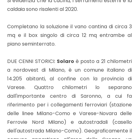
Si evidenzia che la cucina, i serramenti esterni e la
3
caldaia sono risalenti al 2020.
4
Completano la soluzione il vano cantina di circa 3
mq e il box singolo di circa 12 mq entrambe al
5
piano seminterrato.
5+
DUE CENNI STORICI:
Solaro
è posto a 21 chilometri
a nordovest di Milano, è un comune italiano di
Bagni
14.205 abitanti, al confine con la provincia di
minimi
Varese. Quattro chilometri lo separano
dall'importante centro di Saronno, a cui fa
Qualsiasi
riferimento per i collegamenti ferroviari (stazione
delle linee Milano-Como e Varese-Novara delle
1
Ferrovie Nord Milano) e autostradali (casello
dell'autostrada Milano-Como). Geograficamente il
2