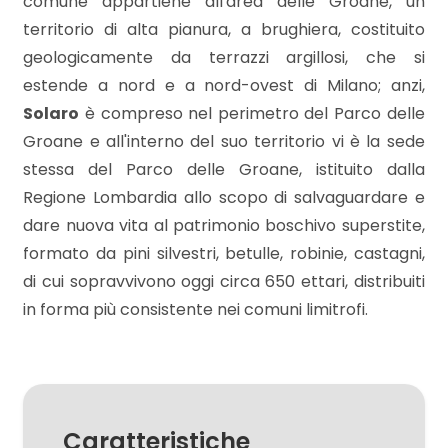
comune appartiene all'area delle Groane, un
territorio di alta pianura, a brughiera, costituito
3
geologicamente da terrazzi argillosi, che si
estende a nord e a nord-ovest di Milano; anzi,
Solaro
è compreso nel perimetro del Parco delle
4
Groane e all'interno del suo territorio vi è la sede
stessa del Parco delle Groane, istituito dalla
5
Regione Lombardia allo scopo di salvaguardare e
dare nuova vita al patrimonio boschivo superstite,
5+
formato da pini silvestri, betulle, robinie, castagni,
di cui sopravvivono oggi circa 650 ettari, distribuiti
Camere
in forma più consistente nei comuni limitrofi.
minime
Qualsiasi
Caratteristiche
1