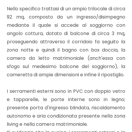
mq
Nello specifico trattasi di un ampio trilocale di circa
92 mq, composto da un ingresso/disimpegno
mediante il quale si accede al soggiorno con
angolo cottura, dotato di balcone di circa 3 mq,
proseguendo attraverso il corridoio fa seguito la
zona notte e quindi il bagno con box doccia, la
Locali
camera da letto matrimoniale (anch'essa con
minimi
sfogo sul medesimo balcone del soggiorno), la
cameretta di ampie dimensioni e infine il ripostiglio.
Qualsiasi
I serramenti esterni sono in PVC con doppio vetro
1
e tapparelle, le porte interne sono in legno;
presente porta d'Ingresso blindata, riscaldamento
autonomo e aria condizionata presente nella zona
2
living e nella camera matrimoniale.