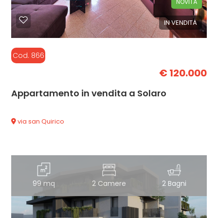
NOVITÀ
IN VENDITA
Cod. 866
€ 120.000
Appartamento in vendita a Solaro
via san Quirico
99 mq
2 Camere
2 Bagni