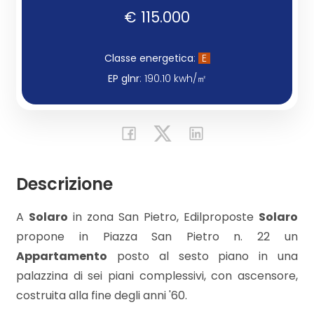
€ 115.000
Commerciali
Classe energetica
:
E
Industriali
EP glnr
: 190.10 kwh/㎡
Terreni
Prezzo
Descrizione
A
Solaro
in zona San Pietro, Edilproposte
Solaro
propone in Piazza San Pietro n. 22 un
Appartamento
posto al sesto piano in una
palazzina di sei piani complessivi, con ascensore,
costruita alla fine degli anni '60.
Totale