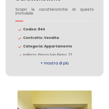
Scopri le caratteristiche di questo
2
immobile
3
Codice: 844
Contratto: Vendita
4
Categoria: Appartamento
5
Indirizzo: Piazza San Pietro, 22
CAP: 20033
5+
Comune: Solaro
Totale mq: 95 mq
Altre
Camere: 2
opzioni
Bagni: 1
-
Locali: 3
multiscelta