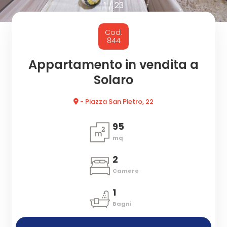
cercare
1
/
23
CON
Provincia
Cod.
NOI
844
Comune
Appartamento in vendita a
Solaro
- Piazza San Pietro, 22
95
mq
Tipologia
-
2
multiscelta
Camere
1
Qualsiasi
Bagni
Residenziali