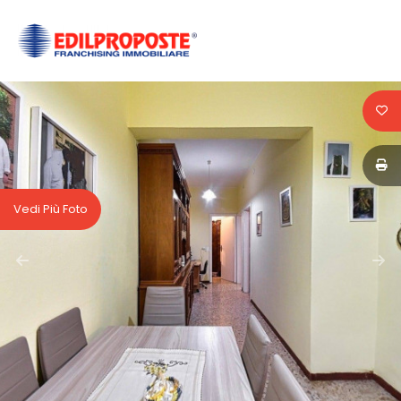
Codice
HOME
CHI
Contratto
SIAMO
Qualsiasi
AFFILIATI
Vedi Più Foto
Vendita
VENDITA
Affitto
AFFITTO
ACQUISIZIONE
Scegli
dove
LAVORA