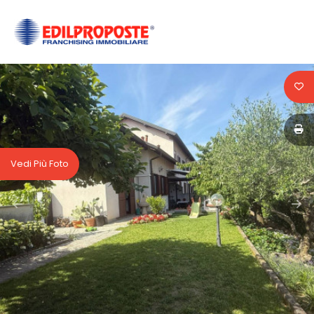
Codice
HOME
CHI
Contratto
SIAMO
Qualsiasi
AFFILIATI
Vedi Più Foto
Vendita
VENDITA
Affitto
AFFITTO
ACQUISIZIONE
Scegli
dove
LAVORA