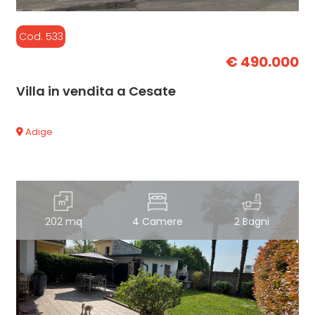
Cod. 533
€ 490.000
Villa in vendita a Cesate
Adige
202 mq
4 Camere
2 Bagni