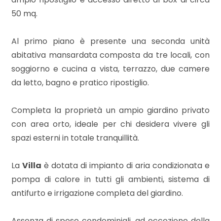
3
50 mq.
4
Al primo piano è presente una seconda unità
abitativa mansardata composta da tre locali, con
5
soggiorno e cucina a vista, terrazzo, due camere
da letto, bagno e pratico ripostiglio.
5+
Completa la proprietà un ampio giardino privato
Bagni
con area orto, ideale per chi desidera vivere gli
minimi
spazi esterni in totale tranquillità.
Qualsiasi
La
Villa
è dotata di impianto di aria condizionata e
pompa di calore in tutti gli ambienti, sistema di
1
antifurto e irrigazione completa del giardino.
2
Assenza di spese condominiali, ad eccezione della