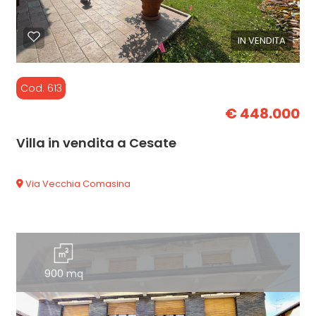
IN VENDITA
Cod. 613
€ 448.000
Villa in vendita a Cesate
Via Vecchia Comasina
900 mq