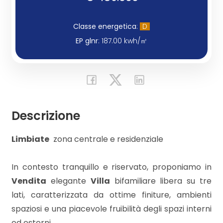
Commerciali
Classe energetica
:
D
EP glnr
: 187.00 kwh/㎡
Industriali
Terreni
Descrizione
Prezzo
Limbiate
 zona centrale e residenziale
In contesto tranquillo e riservato, proponiamo in
Vendita
elegante
Villa
bifamiliare libera su tre
lati, caratterizzata da ottime finiture, ambienti
spaziosi e una piacevole fruibilità degli spazi interni
Totale
ed esterni.