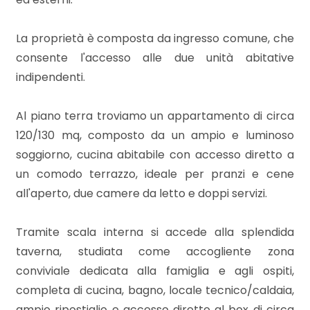
mq
La proprietà è composta da ingresso comune, che
consente l'accesso alle due unità abitative
indipendenti.
Al piano terra troviamo un appartamento di circa
Locali
120/130 mq, composto da un ampio e luminoso
minimi
soggiorno, cucina abitabile con accesso diretto a
un comodo terrazzo, ideale per pranzi e cene
Qualsiasi
all'aperto, due camere da letto e doppi servizi.
Tramite scala interna si accede alla splendida
1
taverna, studiata come accogliente zona
conviviale dedicata alla famiglia e agli ospiti,
2
completa di cucina, bagno, locale tecnico/caldaia,
ampio ripostiglio e accesso diretto al box di circa