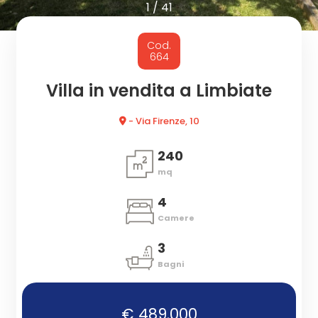
cercare
1
/
41
CON
Provincia
Cod.
NOI
664
Comune
Villa in vendita a Limbiate
- Via Firenze, 10
240
mq
Tipologia
4
-
Camere
multiscelta
3
Bagni
Qualsiasi
€ 489.000
Residenziali