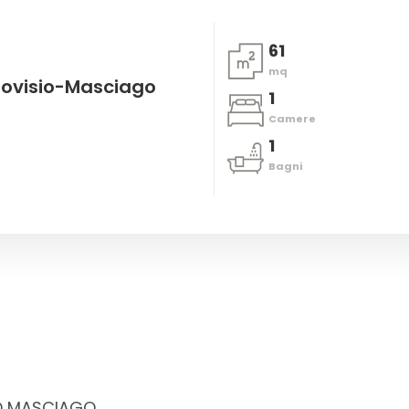
61
mq
Bovisio-Masciago
1
Camere
1
Bagni
O MASCIAGO