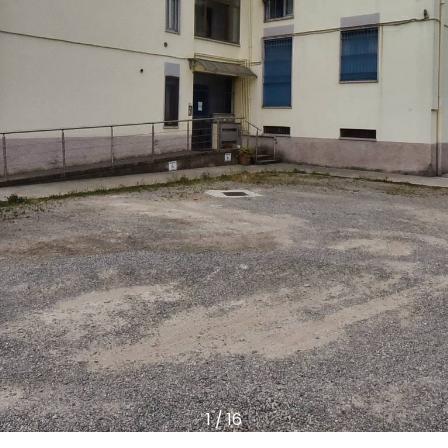
1
/
16