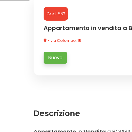
Cod. 867
Commerciali
Appartamento in vendita a 
Industriali
- via Colombo, 15
Terreni
Nuovo
Prezzo
Descrizione
Totale
Appartamento
in
Vendita
a BOVISI