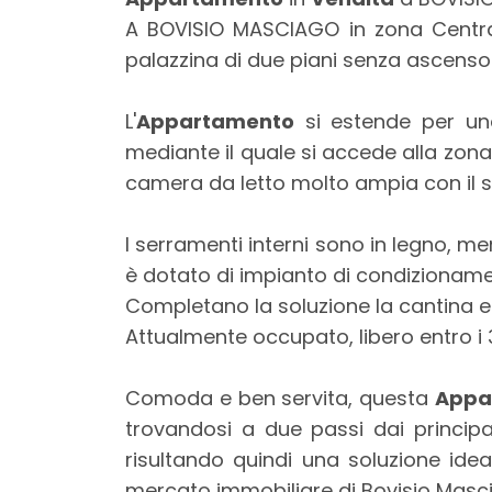
mq
A BOVISIO MASCIAGO in zona Centrale
palazzina di due piani senza ascenso
L'
Appartamento
si estende per un
mediante il quale si accede alla zona 
camera da letto molto ampia con il se
Locali
I serramenti interni sono in legno, men
minimi
è dotato di impianto di condizionam
Completano la soluzione la cantina e i
Qualsiasi
Attualmente occupato, libero entro i 
1
Comoda e ben servita, questa
Appa
trovandosi a due passi dai principa
2
risultando quindi una soluzione idea
mercato immobiliare di Bovisio Masc