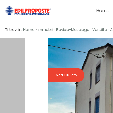
Home
Codice
HOME
›
›
›
›
Ti trovi in:
Home
Immobili
Bovisio-Masciago
Vendita
A
CHI
Contratto
SIAMO
Qualsiasi
AFFILIATI
Vendita
VENDITA
Vedi Più Foto
Affitto
AFFITTO
ACQUISIZIONE
Scegli
dove
LAVORA