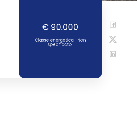
€ 90.000
Classe energetica
:
Non
specificato