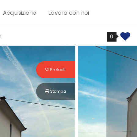
Acquisizione
Lavora con noi
o
0
Preferiti: Cod. 867
Preferiti
Stampa: Cod. 867
Stampa