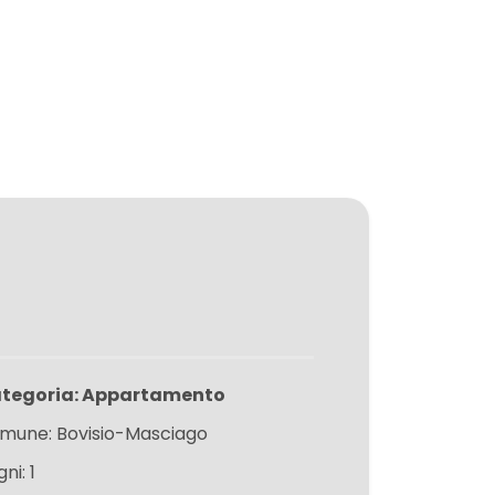
tegoria: Appartamento
mune: Bovisio-Masciago
ni: 1