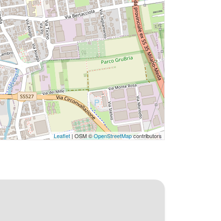
Leaflet
| OSM ©
OpenStreetMap
contributors