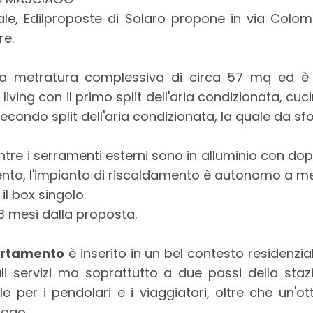
, Edilproposte di Solaro propone in via Colomb
re.
a metratura complessiva di circa 57 mq ed è 
living con il primo split dell'aria condizionata, c
condo split dell'aria condizionata, la quale da sfo
tre i serramenti esterni sono in alluminio con doppi
ento, l'impianto di riscaldamento è autonomo a m
l box singolo.
3 mesi dalla proposta.
rtamento
è inserito in un bel contesto residenzi
li servizi ma soprattutto a due passi della stazi
le per i pendolari e i viaggiatori, oltre che un'o
iago.