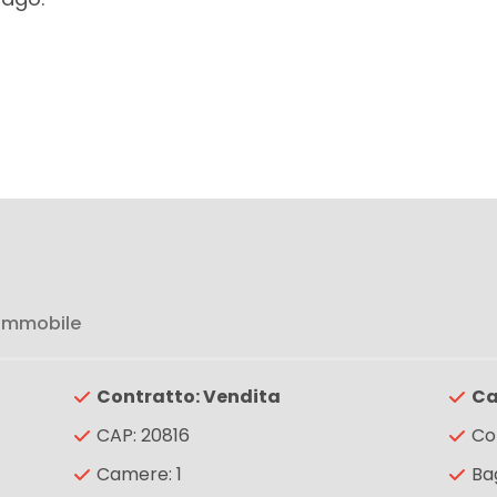
 immobile
Contratto: Vendita
Ca
CAP: 20816
Co
Camere: 1
Bag