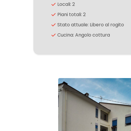
Locali: 2
Piani totali: 2
3
Stato attuale: Libero al rogito
4
Cucina: Angolo cottura
5
5+
Camere
minime
Qualsiasi
1