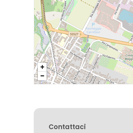
Giardino
Posto auto/Box
Balcone/Terrazzo
Ascensore
+
−
Arredato
Nuova costruzione
Lusso
Contattaci