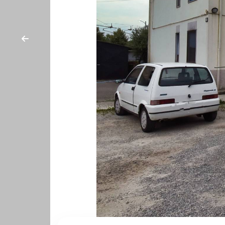
cercare
CON
Provincia
NOI
Comune
Tipologia
-
multiscelta
Qualsiasi
Residenziali