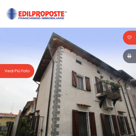
Codice
HOME
CHI
Contratto
SIAMO
Qualsiasi
AFFILIATI
Vedi Più Foto
Vendita
VENDITA
Affitto
AFFITTO
ACQUISIZIONE
Scegli
dove
LAVORA