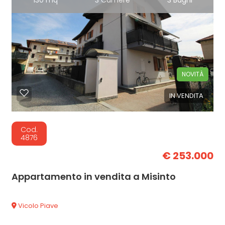
130 mq
3 Camere
3 Bagni
NOVITÀ
IN VENDITA
Cod.
4876
€ 253.000
Appartamento in vendita a Misinto
Vicolo Piave