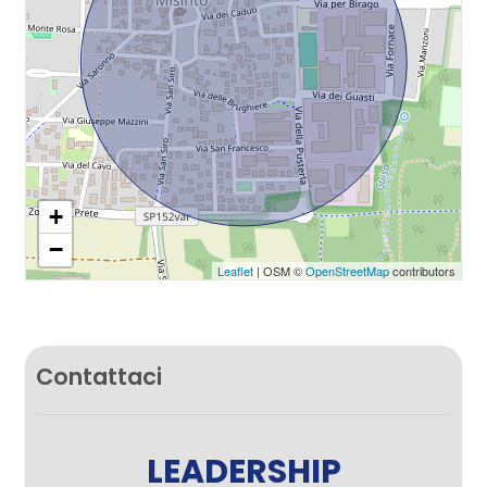
+
−
Leaflet
| OSM ©
OpenStreetMap
contributors
Contattaci
LEADERSHIP