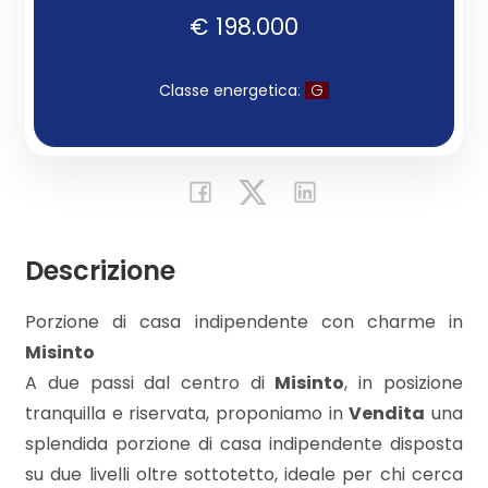
€ 198.000
Commerciali
Classe energetica
:
G
Industriali
Terreni
Descrizione
Prezzo
Porzione di casa indipendente con charme in
Misinto
A due passi dal centro di
Misinto
, in posizione
tranquilla e riservata, proponiamo in
Vendita
una
splendida porzione di casa indipendente disposta
Totale
su due livelli oltre sottotetto, ideale per chi cerca