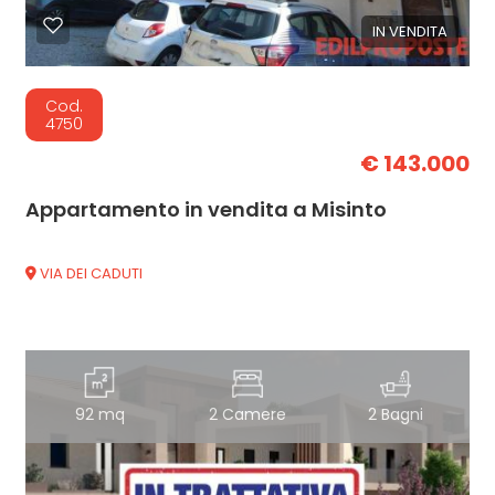
IN VENDITA
Cod.
4750
€ 143.000
Appartamento in vendita a Misinto
VIA DEI CADUTI
92 mq
2 Camere
2 Bagni