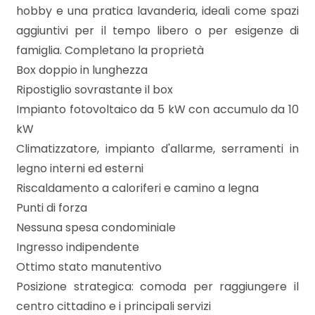
3
hobby e una pratica lavanderia, ideali come spazi
aggiuntivi per il tempo libero o per esigenze di
4
famiglia. Completano la proprietà
Box doppio in lunghezza
5
Ripostiglio sovrastante il box
Impianto fotovoltaico da 5 kW con accumulo da 10
5+
kW
Climatizzatore, impianto d'allarme, serramenti in
legno interni ed esterni
Bagni
Riscaldamento a caloriferi e camino a legna
minimi
Punti di forza
Nessuna spesa condominiale
Qualsiasi
Ingresso indipendente
Ottimo stato manutentivo
1
Posizione strategica: comoda per raggiungere il
centro cittadino e i principali servizi
2