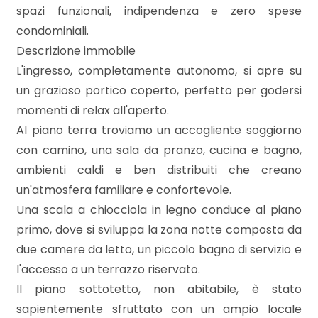
mq
spazi funzionali, indipendenza e zero spese
condominiali.
Descrizione immobile
L'ingresso, completamente autonomo, si apre su
un grazioso portico coperto, perfetto per godersi
momenti di relax all'aperto.
Al piano terra troviamo un accogliente soggiorno
Locali
con camino, una sala da pranzo, cucina e bagno,
minimi
ambienti caldi e ben distribuiti che creano
un'atmosfera familiare e confortevole.
Qualsiasi
Una scala a chiocciola in legno conduce al piano
primo, dove si sviluppa la zona notte composta da
1
due camere da letto, un piccolo bagno di servizio e
l'accesso a un terrazzo riservato.
2
Il piano sottotetto, non abitabile, è stato
sapientemente sfruttato con un ampio locale