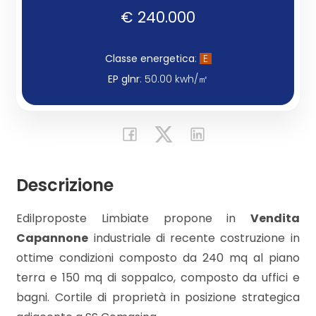
€ 240.000
Commerciali
Classe energetica
:
E
Industriali
EP glnr
: 50.00 kwh/㎡
Terreni
Prezzo
Descrizione
Edilproposte Limbiate propone in
Vendita
Capannone
industriale di recente costruzione in
ottime condizioni composto da 240 mq al piano
terra e 150 mq di soppalco, composto da uffici e
bagni. Cortile di proprietà in posizione strategica
Totale