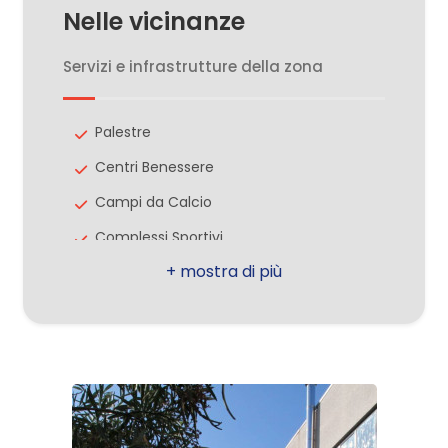
Nelle vicinanze
3
Servizi e infrastrutture della zona
4
Palestre
Centri Benessere
5
Campi da Calcio
5+
Complessi Sportivi
Campi da Tennis
Camere
Piste Ciclabili
minime
Parchi Giochi
Stazione Ferroviaria
Qualsiasi
Trasporti Pubblici
1
Asilo