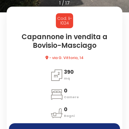
cercare
1
/
17
CON
Provincia
Cod. li-
NOI
1024
Comune
Capannone in vendita a
Bovisio-Masciago
- via G. Vittorio, 14
390
mq
Tipologia
-
0
multiscelta
Camere
0
Qualsiasi
Bagni
Residenziali