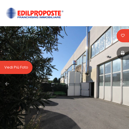
Codice
HOME
CHI
Contratto
SIAMO
Qualsiasi
AFFILIATI
Vedi Più Foto
Vendita
VENDITA
Affitto
AFFITTO
ACQUISIZIONE
Scegli
dove
LAVORA