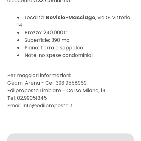
adiacente a SS Comasina.
mq
Località:
Bovisio-Masciago
, via G. Vittorio
14
Prezzo: 240.000€
Superficie: 390 mq
Piano: Terra e soppalco
Note: no spese condominiali
Locali
minimi
Per maggiori informazioni:
Geom. Arena - Cel. 393 9558969
Qualsiasi
Edilproposte Limbiate - Corso Milano, 14
Tel. 02.99051345
Email: info@edilproposte.it
1
2