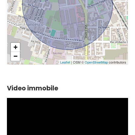
+
−
Leaflet
| OSM ©
OpenStreetMap
contributors
Video immobile