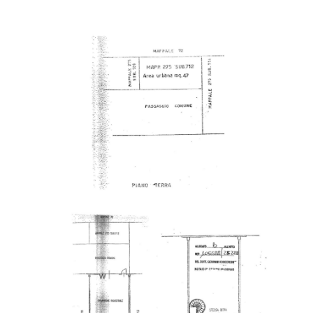
Giardino
Posto auto/Box
Balcone/Terrazzo
Ascensore
Arredato
Nuova costruzione
Lusso