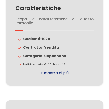
3
Caratteristiche
4
Scopri le caratteristiche di questo
immobile
5
Codice: li-1024
5+
Contratto: Vendita
Categoria: Capannone
Bagni
Indirizzo: via G. Vittorio, 14
minimi
CAP: 20813
Qualsiasi
Comune: Bovisio-Masciago
Totale mq: 390 mq
1
Stato conservazione: Buono
Aria condizionata
2