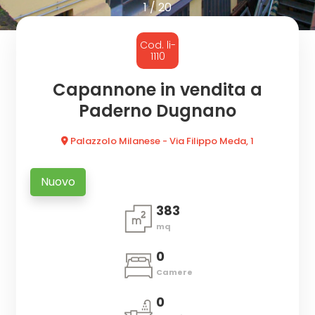
cercare
1
/
20
CON
Provincia
Cod. li-
NOI
1110
Comune
Capannone in vendita a
Paderno Dugnano
Palazzolo Milanese - Via Filippo Meda, 1
Nuovo
Tipologia
383
-
mq
multiscelta
0
Qualsiasi
Camere
0
Residenziali