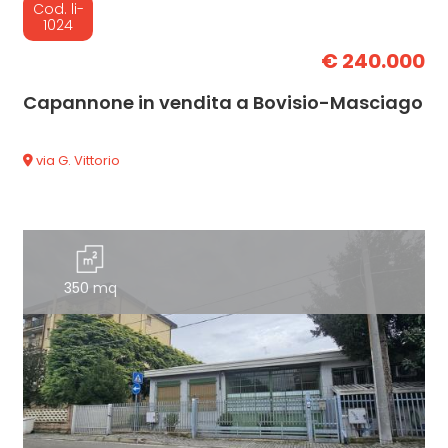
Cod. li-
1024
€ 240.000
Capannone in vendita a Bovisio-Masciago
via G. Vittorio
350 mq