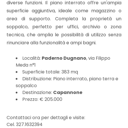
3
diverse funzioni. Il piano interrato offre un'ampia
superficie aggiuntiva, ideale come magazzino o
4
area di supporto. Completa la proprietà un
soppalco, perfetto per uffici, archivio o zona
5
tecnica, che amplia le possibilità di utilizzo senza
rinunciare alla funzionalità e ampi bagni.
5+
Località:
Paderno Dugnano
, via Filippo
Meda n°1
Bagni
Superficie totale: 383 mq
minimi
Distribuzione: Piano interrato, piano terra e
soppalco
Destinazione:
Capannone
Qualsiasi
Prezzo: € 205.000
1
Contattaci ora per dettagli e visite:
Cel. 327.1632394
2