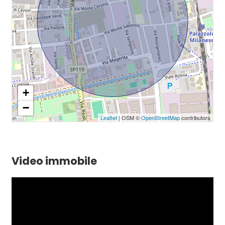
+
−
Leaflet
| OSM ©
OpenStreetMap
contributors
Video immobile