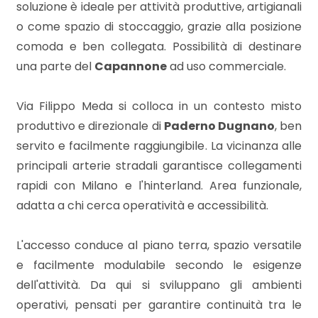
mq
soluzione è ideale per attività produttive, artigianali
o come spazio di stoccaggio, grazie alla posizione
comoda e ben collegata. Possibilità di destinare
una parte del
Capannone
ad uso commerciale.
Via Filippo Meda si colloca in un contesto misto
produttivo e direzionale di
Paderno Dugnano
, ben
Locali
servito e facilmente raggiungibile. La vicinanza alle
minimi
principali arterie stradali garantisce collegamenti
rapidi con Milano e l'hinterland. Area funzionale,
Qualsiasi
adatta a chi cerca operatività e accessibilità.
1
L'accesso conduce al piano terra, spazio versatile
e facilmente modulabile secondo le esigenze
2
dell'attività. Da qui si sviluppano gli ambienti
operativi, pensati per garantire continuità tra le