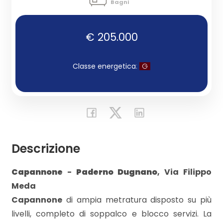
Bagni
Commerciali
€ 205.000
Industriali
Classe energetica
:
G
Terreni
Prezzo
Descrizione
Capannone
-
Paderno Dugnano
, Via Filippo
Meda
Capannone
di ampia metratura disposto su più
livelli, completo di soppalco e blocco servizi. La
Totale