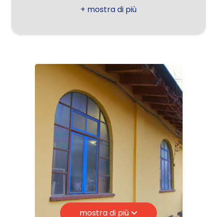
Campi da Tennis
Giardino
Piste Ciclabili
Parchi Giochi
Posto auto/Box
Stazione Ferroviaria
Balcone/Terrazzo
Trasporti Pubblici
Asilo
Ascensore
Scuole Elementari
Scuole Medie
Arredato
Scuole Superiori
Nuova costruzione
Bar
Uffici postali
Lusso
Centri commerciali
mostra di più
Uffici comunali