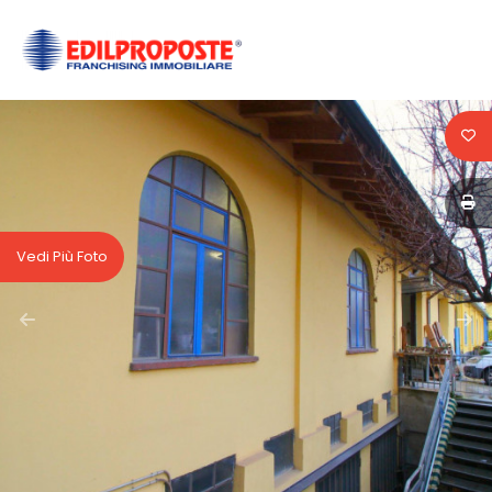
Codice
HOME
CHI
Contratto
SIAMO
Qualsiasi
AFFILIATI
Vedi Più Foto
Vendita
VENDITA
Affitto
AFFITTO
ACQUISIZIONE
Scegli
dove
LAVORA