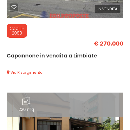
IN VENDITA
Cod. li-
2088
€ 270.000
Capannone in vendita a Limbiate
Via Risorgimento
226 mq