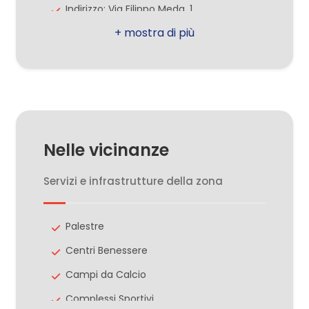
Indirizzo: Via Filippo Meda, 1
CAP: 20037
2
Comune: Paderno Dugnano
3
Zona: Palazzolo Milanese
Totale mq: 383 mq
4
Stato conservazione: Buono
Nelle vicinanze
Antincendio
5
Aria condizionata
Servizi e infrastrutture della zona
5+
Allarme
Area esterna
Palestre
Altre
Passo carraio
Centri Benessere
opzioni
Soppalchi
Campi da Calcio
-
Complessi Sportivi
multiscelta