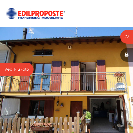
Codice
HOME
CHI
Contratto
SIAMO
Qualsiasi
AFFILIATI
Vedi Più Foto
Vendita
VENDITA
Affitto
AFFITTO
ACQUISIZIONE
Scegli
dove
LAVORA