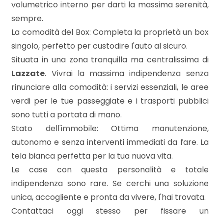
volumetrico interno per darti la massima serenità,
sempre.
3
La comodità del Box: Completa la proprietà un box
singolo, perfetto per custodire l'auto al sicuro.
4
Situata in una zona tranquilla ma centralissima di
Lazzate
. Vivrai la massima indipendenza senza
5
rinunciare alla comodità: i servizi essenziali, le aree
verdi per le tue passeggiate e i trasporti pubblici
5+
sono tutti a portata di mano.
Stato dell'immobile: Ottima manutenzione,
autonomo e senza interventi immediati da fare. La
Camere
tela bianca perfetta per la tua nuova vita.
minime
Le case con questa personalità e totale
indipendenza sono rare. Se cerchi una soluzione
Qualsiasi
unica, accogliente e pronta da vivere, l'hai trovata.
Contattaci oggi stesso per fissare un
1