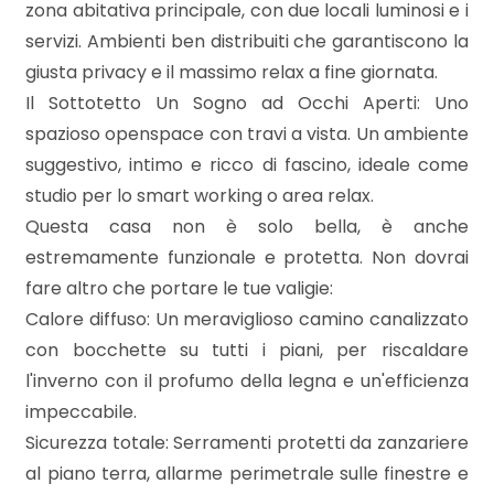
3
zona abitativa principale, con due locali luminosi e i
servizi. Ambienti ben distribuiti che garantiscono la
4
giusta privacy e il massimo relax a fine giornata.
Il Sottotetto Un Sogno ad Occhi Aperti: Uno
5
spazioso openspace con travi a vista. Un ambiente
suggestivo, intimo e ricco di fascino, ideale come
studio per lo smart working o area relax.
5+
Questa casa non è solo bella, è anche
estremamente funzionale e protetta. Non dovrai
Bagni
fare altro che portare le tue valigie:
minimi
Calore diffuso: Un meraviglioso camino canalizzato
con bocchette su tutti i piani, per riscaldare
Qualsiasi
l'inverno con il profumo della legna e un'efficienza
impeccabile.
1
Sicurezza totale: Serramenti protetti da zanzariere
al piano terra, allarme perimetrale sulle finestre e
2