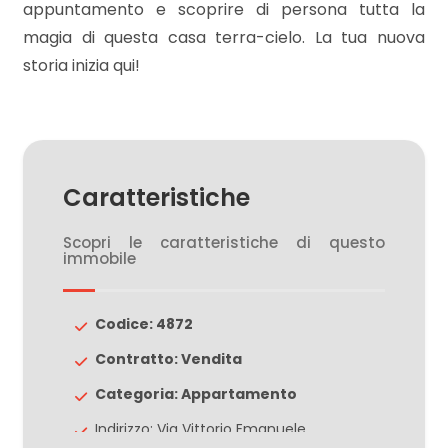
appuntamento e scoprire di persona tutta la
magia di questa casa terra-cielo. La tua nuova
2
storia inizia qui!
3
4
Caratteristiche
5
Scopri le caratteristiche di questo
immobile
5+
Codice: 4872
Altre
Contratto: Vendita
opzioni
Categoria: Appartamento
-
Indirizzo: Via Vittorio Emanuele
multiscelta