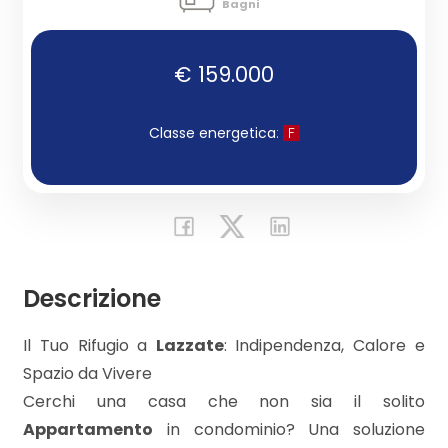
Bagni
Commerciali
€ 159.000
Industriali
Classe energetica
:
F
Terreni
Prezzo
Descrizione
Il Tuo Rifugio a
Lazzate
: Indipendenza, Calore e
Spazio da Vivere
Cerchi una casa che non sia il solito
Appartamento
in condominio? Una soluzione
Totale