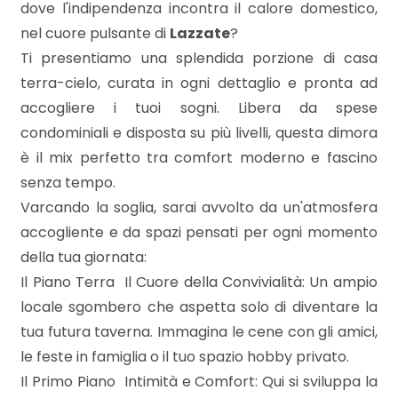
mq
dove l'indipendenza incontra il calore domestico,
nel cuore pulsante di
Lazzate
?
Ti presentiamo una splendida porzione di casa
terra-cielo, curata in ogni dettaglio e pronta ad
accogliere i tuoi sogni. Libera da spese
condominiali e disposta su più livelli, questa dimora
è il mix perfetto tra comfort moderno e fascino
Locali
senza tempo.
minimi
Varcando la soglia, sarai avvolto da un'atmosfera
accogliente e da spazi pensati per ogni momento
Qualsiasi
della tua giornata:
Il Piano Terra  Il Cuore della Convivialità: Un ampio
1
locale sgombero che aspetta solo di diventare la
tua futura taverna. Immagina le cene con gli amici,
2
le feste in famiglia o il tuo spazio hobby privato.
Il Primo Piano  Intimità e Comfort: Qui si sviluppa la