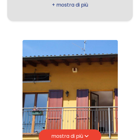
Comune: Lazzate
Giardino
Totale mq: 85 mq
Camere: 2
Posto auto/Box
Bagni: 2
Locali: 3
Balcone/Terrazzo
Stato conservazione: Buono
Ascensore
Piano: Su due livelli
Piani totali: 1
Arredato
Riscaldamento: Autonomo
Appartamenti Totali: 1
Nuova costruzione
Anno di costruzione: 1970
Lusso
Stato attuale: Libero al rogito
mostra di più
Balconi: Presente