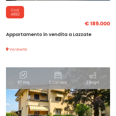
Cod.
4882
€ 189.000
Appartamento in vendita a Lazzate
Via Libertà
117 mq
2 Camere
2 Bagni