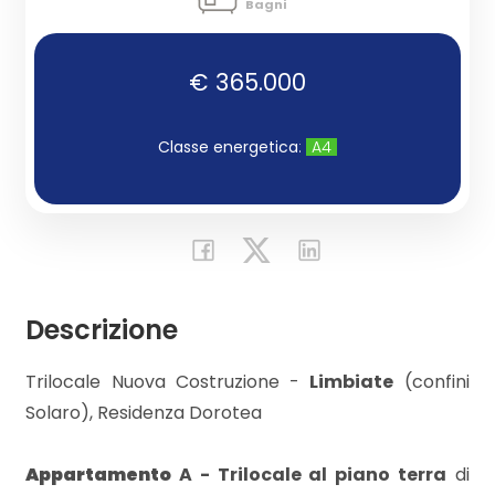
Bagni
Commerciali
€ 365.000
Industriali
Classe energetica
:
A4
Terreni
Prezzo
Descrizione
Trilocale Nuova Costruzione -
Limbiate
(confini
Solaro), Residenza Dorotea
Appartamento
A - Trilocale al piano terra
di
Totale