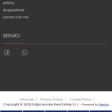
Affitto
Acquisizione
Lavora con noi
SEGUICI
Torna su
Sitemap
Privacy Policy
Cookie Policy
Copyright © 2026 Edilproposte Real Estate S.r.l. -
Powered by
Gestim