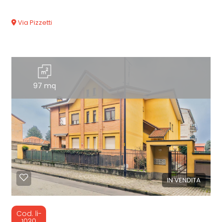
Via Pizzetti
97 mq
IN VENDITA
Cod. li-
1030