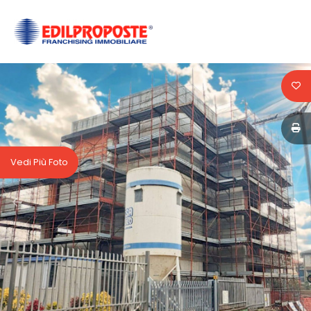
Codice
HOME
CHI
Contratto
SIAMO
Qualsiasi
AFFILIATI
Vedi Più Foto
Vendita
VENDITA
Affitto
AFFITTO
ACQUISIZIONE
Scegli
dove
LAVORA