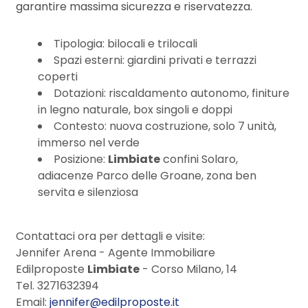
garantire massima sicurezza e riservatezza.
3
Tipologia: bilocali e trilocali
Spazi esterni: giardini privati e terrazzi
coperti
4
Dotazioni: riscaldamento autonomo, finiture
in legno naturale, box singoli e doppi
5
Contesto: nuova costruzione, solo 7 unità,
immerso nel verde
5+
Posizione:
Limbiate
confini Solaro,
adiacenze Parco delle Groane, zona ben
servita e silenziosa
Camere
minime
Contattaci ora per dettagli e visite:
Jennifer Arena - Agente Immobiliare
Qualsiasi
Edilproposte
Limbiate
- Corso Milano, 14
Tel. 3271632394
Email:
jennifer@edilproposte.it
1