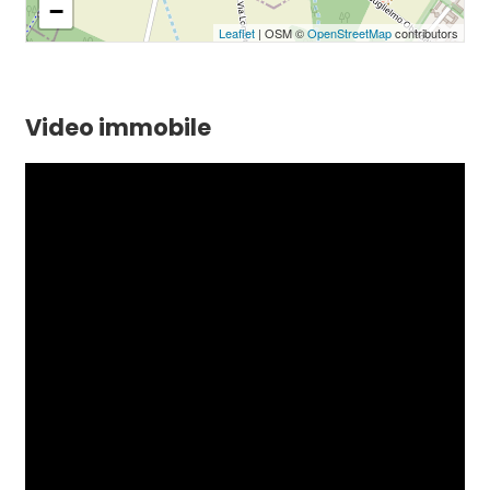
−
Leaflet
| OSM ©
OpenStreetMap
contributors
Video immobile