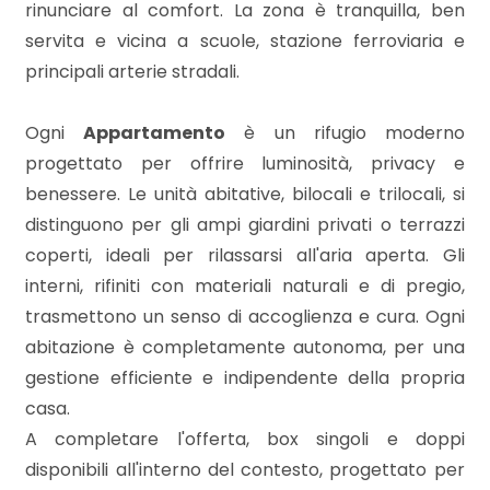
3
rinunciare al comfort. La zona è tranquilla, ben
servita e vicina a scuole, stazione ferroviaria e
4
principali arterie stradali.
5
Ogni
Appartamento
è un rifugio moderno
progettato per offrire luminosità, privacy e
benessere. Le unità abitative, bilocali e trilocali, si
5+
distinguono per gli ampi giardini privati o terrazzi
coperti, ideali per rilassarsi all'aria aperta. Gli
Bagni
interni, rifiniti con materiali naturali e di pregio,
minimi
trasmettono un senso di accoglienza e cura. Ogni
abitazione è completamente autonoma, per una
Qualsiasi
gestione efficiente e indipendente della propria
casa.
1
A completare l'offerta, box singoli e doppi
disponibili all'interno del contesto, progettato per
2