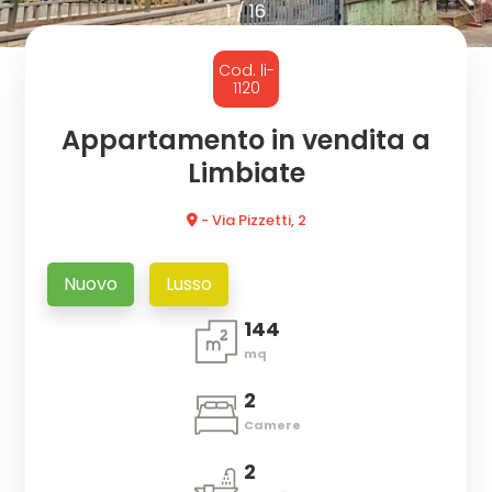
cercare
1
/
16
CON
Provincia
Cod. li-
NOI
1120
Comune
Appartamento in vendita a
Limbiate
- Via Pizzetti, 2
Nuovo
Lusso
Tipologia
144
-
mq
multiscelta
2
Qualsiasi
Camere
2
Residenziali