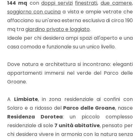
mq
144 mq
con
doppi servizi
finestrati
,
due camere
,
soggiorno con cucina
a vista e ampie vetrate che
affacciano su un'area esterna esclusiva di circa 190
mq tra
giardino privato
e
loggiato
.
Ideale per chi desidera ampi spazi all'aperto e una
casa comoda e funzionale su un unico livello.
Locali
Dove natura e architettura si incontrano: eleganti
minimi
appartamenti immersi nel verde del Parco delle
Groane.
Qualsiasi
A
Limbiate
, in zona residenziale ai confini con
1
Solaro e a ridosso del
Parco delle Groane
, nasce
Residenza Dorotea
: un piccolo complesso
2
residenziale di sole
7 unità abitative
, pensato per
chi desidera vivere in armonia con la natura senza