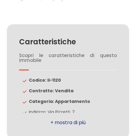
2
3
Caratteristiche
4
Scopri le caratteristiche di questo
immobile
5
Codice: li-1120
5+
Contratto: Vendita
Categoria: Appartamento
Altre
Indirizzo: Via Pizzetti, 2
opzioni
CAP: 20812
-
multiscelta
Comune: Limbiate