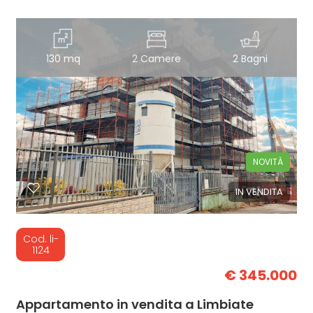
130 mq
2 Camere
2 Bagni
NOVITÀ
IN VENDITA
Cod. li-
1124
€ 345.000
Appartamento in vendita a Limbiate