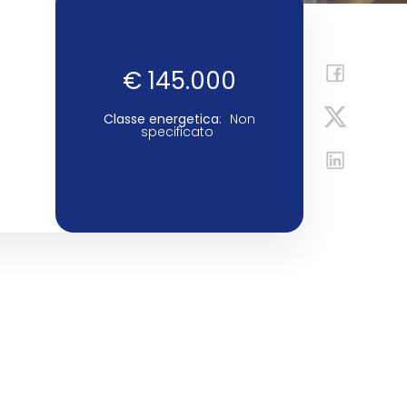
€ 145.000
Classe energetica
:
Non
specificato
.