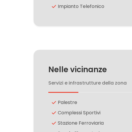
Impianto Telefonico
3
4
5
Nelle vicinanze
5+
Servizi e infrastrutture della zona
Camere
minime
Palestre
Complessi Sportivi
Qualsiasi
Stazione Ferroviaria
1