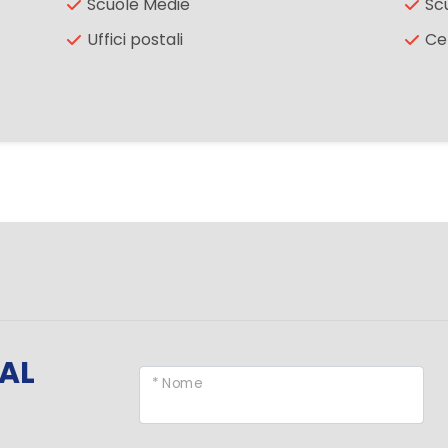
Scuole Medie
Sc
Uffici postali
Ce
AL
* Nome