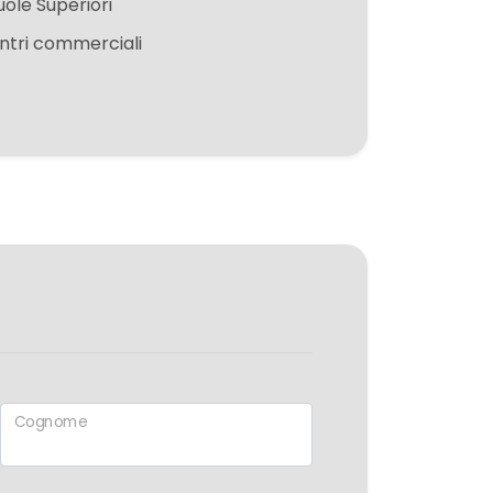
uole Superiori
ntri commerciali
Cognome