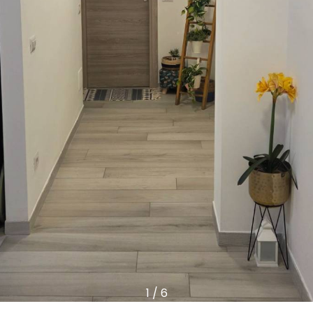
1
/
6