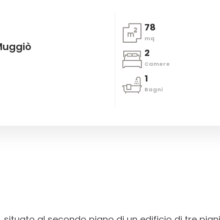
78
mq
Muggiò
2
Camere
1
Bagni
situato al secondo piano di un edificio di tre piani