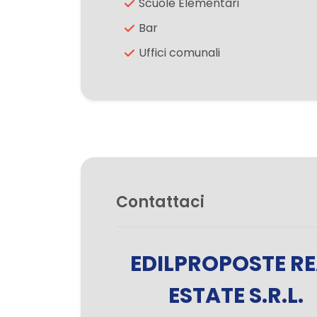
Scuole Elementari
Bar
2
Uffici comunali
3
4
5
Contattaci
5+
Altre
EDILPROPOSTE RE
opzioni
-
ESTATE S.R.L.
multiscelta