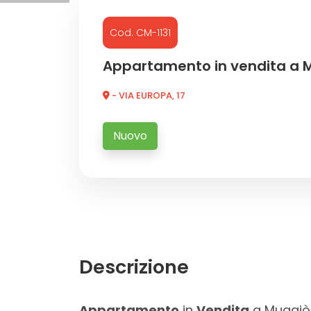
Cod. CM-1131
Commerciali
Appartamento in vendita a 
Industriali
- VIA EUROPA, 17
Terreni
Nuovo
Prezzo
Descrizione
Totale
Appartamento
in
Vendita
a Muggiò, 