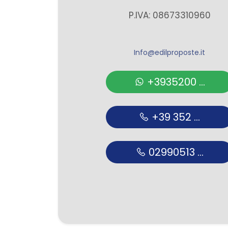
P.IVA: 08673310960
Giardino
Posto auto/Box
Info@edilproposte.it
+3935200 ...
Balcone/Terrazzo
Ascensore
+39 352 ...
Arredato
02990513 ...
Nuova costruzione
Lusso