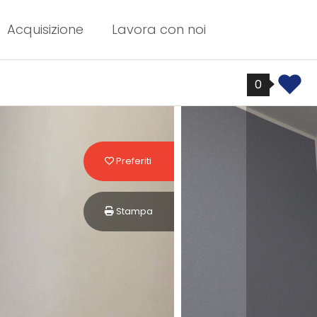
Acquisizione
Lavora con noi
0
Preferiti: Cod. CM-1131
Preferiti
Stampa: Cod. CM-1131
Stampa