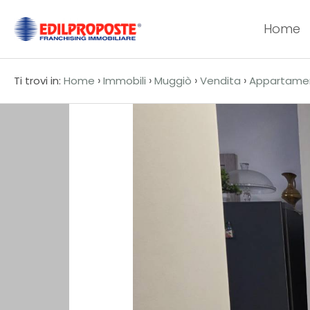
Home
Codice
HOME
›
›
›
›
Ti trovi in:
Home
Immobili
Muggiò
Vendita
Appartame
CHI
Contratto
SIAMO
Qualsiasi
AFFILIATI
Vendita
VENDITA
Affitto
AFFITTO
ACQUISIZIONE
Scegli
dove
LAVORA