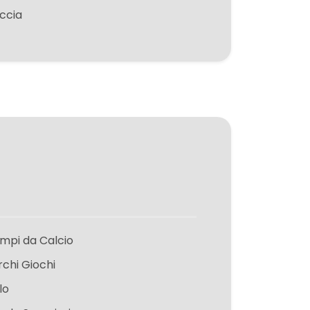
ccia
mpi da Calcio
rchi Giochi
lo