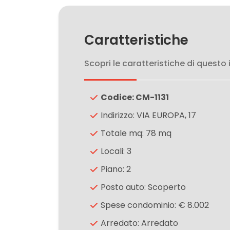
3
4
Caratteristiche
5
Scopri le caratteristiche di questo
5+
Codice: CM-1131
Indirizzo: VIA EUROPA, 17
Bagni
Totale mq: 78 mq
minimi
Locali: 3
Piano: 2
Qualsiasi
Posto auto: Scoperto
1
Spese condominio: € 8.002
Arredato: Arredato
2