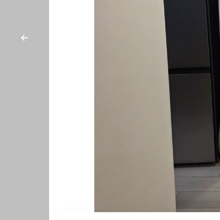
cercare
CON
Provincia
NOI
Comune
Tipologia
-
multiscelta
Qualsiasi
Residenziali